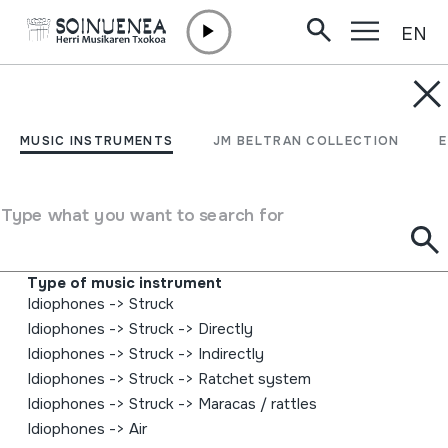
EN
Skip to content
MUSIC INSTRUMENTS
Enciclopedia della musica
MUSIC INSTRUMENTS
JM BELTRAN COLLECTION
sarda. Volume 8.
Strumenti musicali;
Type what you want to search for
Author
Francesco Casu;Marco Lutzu;
Type of music instrument
Idiophones
->
Struck
Idiophones
->
Struck
->
Directly
Idiophones
->
Struck
->
Indirectly
Idiophones
->
Struck
->
Ratchet system
Idiophones
->
Struck
->
Maracas / rattles
Idiophones
->
Air