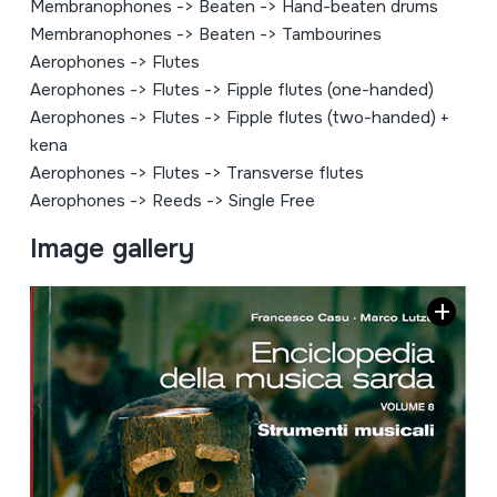
Membranophones
->
Beaten
->
Hand-beaten drums
Membranophones
->
Beaten
->
Tambourines
Aerophones
->
Flutes
Aerophones
->
Flutes
->
Fipple flutes (one-handed)
Aerophones
->
Flutes
->
Fipple flutes (two-handed) +
kena
Aerophones
->
Flutes
->
Transverse flutes
Aerophones
->
Reeds
->
Single Free
Image gallery