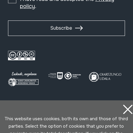
policy
.
Subscribe
Conditions for use
Privacy policy
Cookies policy
This website uses cookies, both its own and those of third
Developed by Lotura
parties. Select the option of cookies that you prefer to