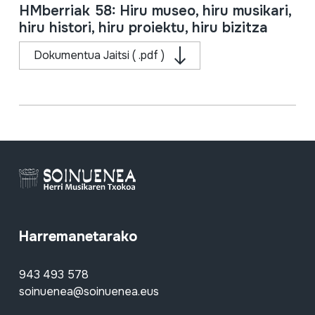
HMberriak 58: Hiru museo, hiru musikari,
hiru histori, hiru proiektu, hiru bizitza
Dokumentua Jaitsi ( .pdf )
Harremanetarako
943 493 578
soinuenea@soinuenea.eus