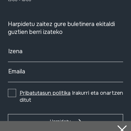
Harpidetu zaitez gure buletinera ekitaldi
guztien berri izateko
Izena
Emaila
Pribatutasun politika
Irakurri eta onartzen
ditut
Harpidetu