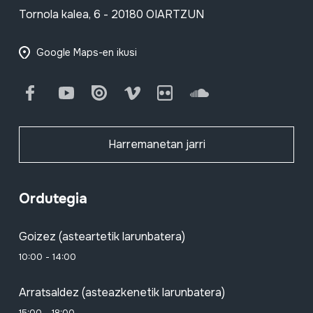
Tornola kalea, 6 - 20180 OIARTZUN
Google Maps-en ikusi
Facebook
Youtube
Issuu
Vimeo
Flickr
SoundCloud
Harremanetan jarri
Ordutegia
Goizez (asteartetik larunbatera)
10:00 - 14:00
Arratsaldez (asteazkenetik larunbatera)
15:00 - 18:00