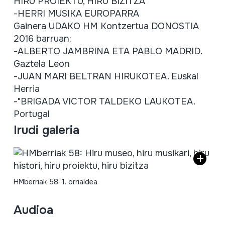
HIRU
PROIEKTU
,
HIRU
BIZITZA
-HERRI
MUSIKA
EUROPARRA
Gainera
UDAKO
HM
Kontzertua
DONOSTIA
2016
barruan
:
-ALBERTO
JAMBRINA
ETA PABLO MADRID.
Gaztela
Leon
-JUAN MARI BELTRAN
HIRUKOTEA
.
Euskal
Herria
-"
BRIGADA
VICTOR
TALDEKO
LAUKOTEA
.
Portugal
Irudi galeria
HMberriak 58. 1. orrialdea
Audioa