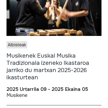
Albisteak
Musikenek Euskal Musika
Tradizionala izeneko Ikastaroa
jarriko du martxan 2025-2026
ikasturtean
2025 Urtarrila 09 - 2025 Ekaina 05
Musikene