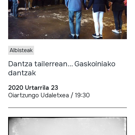
Albisteak
Dantza tailerrean... Gaskoiniako
dantzak
2020 Urtarrila 23
Oiartzungo Udaletxea / 19:30