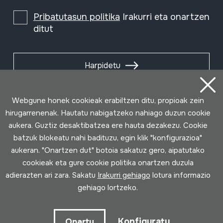
Pribatutasun politika
Irakurri eta onartzen
ditut
Harpidetu
Webgune honek cookieak erabiltzen ditu, propioak zein
hirugarrenenak. Hautatu nabigatzeko nahiago duzun cookie
aukera. Guztiz desaktibatzea ere hauta dezakezu. Cookie
batzuk blokeatu nahi badituzu, egin klik "konfigurazioa"
aukeran. "Onartzen dut" botoia sakatuz gero, aipatutako
cookieak eta gure cookie politika onartzen duzula
adierazten ari zara. Sakatu
Irakurri gehiago
lotura informazio
gehiago lortzeko.
Erabilpen baldintzak
Pribatutasun politika
Cookie politika
Konfiguratu
Onartu
Loturak garatua