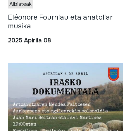
Albisteak
Eléonore Fourniau eta anatoliar
musika
2025 Apirila 08