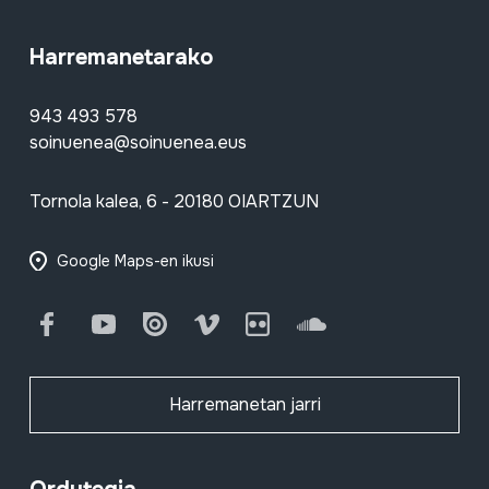
Harremanetarako
943 493 578
soinuenea@soinuenea.eus
Tornola kalea, 6 - 20180 OIARTZUN
Google Maps-en ikusi
Facebook
Youtube
Issuu
Vimeo
Flickr
SoundCloud
Harremanetan jarri