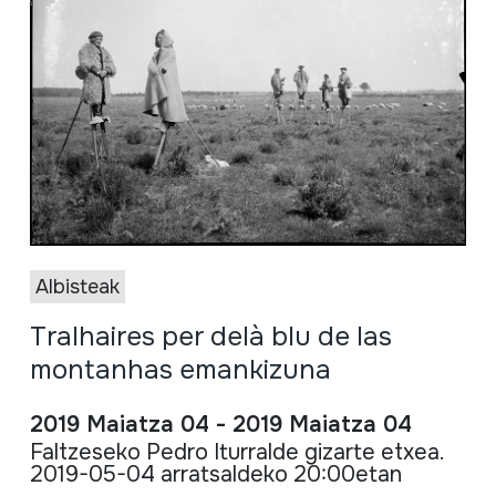
Albisteak
Tralhaires per delà blu de las
montanhas emankizuna
2019 Maiatza 04 - 2019 Maiatza 04
Faltzeseko Pedro Iturralde gizarte etxea.
2019-05-04 arratsaldeko 20:00etan