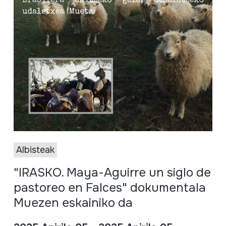
Albisteak
"IRASKO. Maya-Aguirre un siglo de
pastoreo en Falces" dokumentala
Muezen eskainiko da