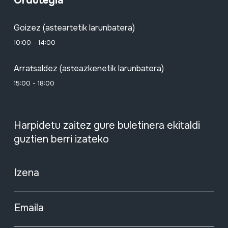
Ordutegia
Goizez (asteartetik larunbatera)
10:00 - 14:00
Arratsaldez (asteazkenetik larunbatera)
15:00 - 18:00
Harpidetu zaitez gure buletinera ekitaldi
guztien berri izateko
Izena
Emaila