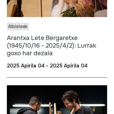
Albisteak
Arantxa Lete Bergaretxe
(1945/10/16 - 2025/4/2): Lurrak
goxo har dezala
2025 Apirila 04 - 2025 Apirila 04