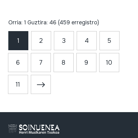
Orria: 1 Guztira: 46 (459 erregistro)
1
2
3
4
5
6
7
8
9
10
11