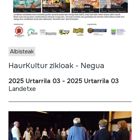
Albisteak
HaurKultur zikloak - Negua
2025 Urtarrila 03 - 2025 Urtarrila 03
Landetxe