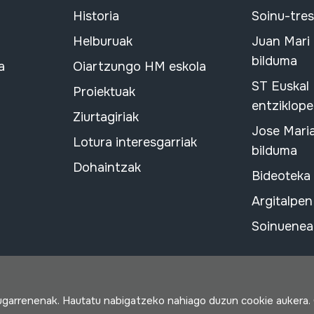
Historia
Soinu-tre
Helburuak
Juan Mari
bilduma
a
Oiartzungo HM eskola
ST Euskal
Proiektuak
entziklope
Ziurtagiriak
Jose Mari
Lotura interesgarriak
bilduma
Dohaintzak
Bideoteka
Argitalpen
Soinuenean
rugarrenenak. Hautatu nabigatzeko nahiago duzun cookie aukera.