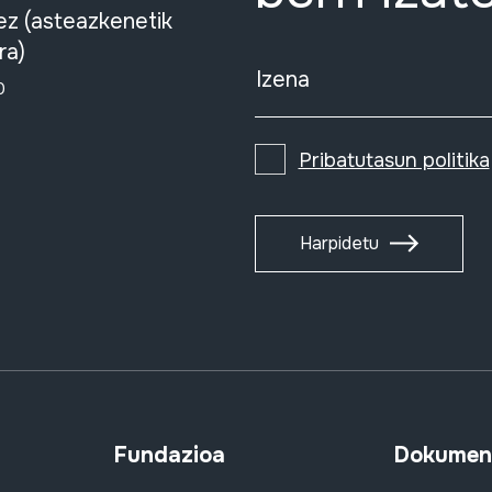
ez (asteazkenetik
ra)
Izena
0
Pribatutasun politika
Harpidetu
Fundazioa
Dokument