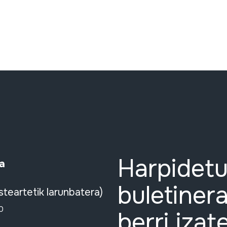
Harpidetu
a
buletinera
steartetik larunbatera)
0
berri izat