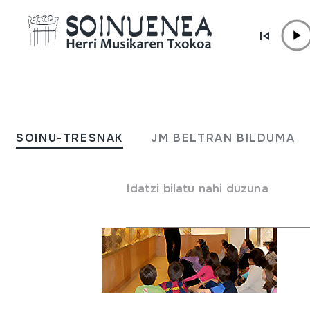
Edukira zuzenean joan
MUSEOA
Bisitan etortzeko 
SOINU-TRESNAK
JM BELTRAN BILDUMA
Idatzi bilatu nahi duzuna
Ik