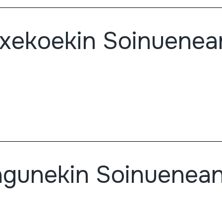
txekoekin Soinuenea
agunekin Soinuenea