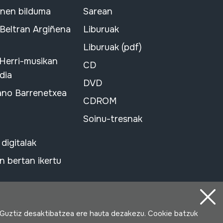
snen bilduma
Sarean
 Beltran Argiñena
Liburuak
Liburuak (pdf)
 Herri-musikan
CD
dia
DVD
ano Barrenetxea
CDROM
Soinu-tresnak
 digitalak
 bertan ikertu
 Guztiz desaktibatzea ere hauta dezakezu. Cookie batzuk