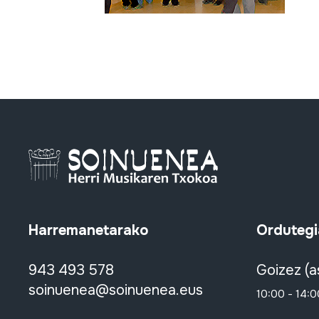
Harremanetarako
Ordutegi
943 493 578
Goizez (a
soinuenea@soinuenea.eus
10:00 - 14:0