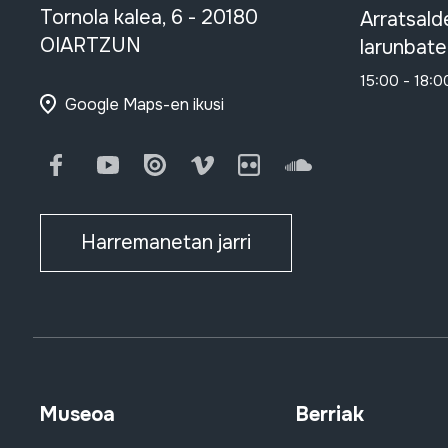
Tornola kalea, 6 - 20180
Arratsald
OIARTZUN
larunbate
15:00 - 18:0
Google Maps-en ikusi
Facebook
Youtube
Issuu
Vimeo
Flickr
SoundCloud
Harremanetan jarri
Museoa
Berriak