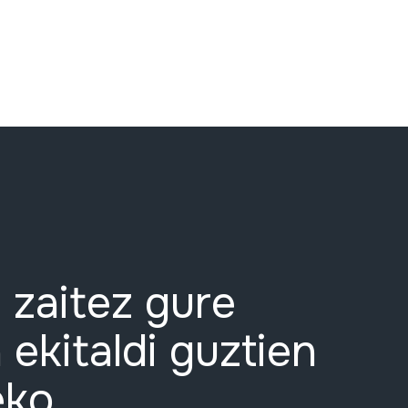
 zaitez gure
 ekitaldi guztien
eko