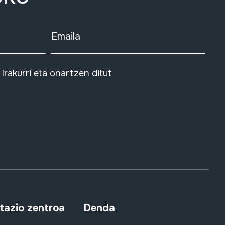
Emaila
Irakurri eta onartzen ditut
azio zentroa
Denda