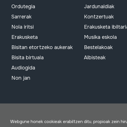
Ordutegia
Jardunaldiak
Sarrerak
Kontzertuak
Nola iritsi
Erakusketa ibiltari
Erakusketa
Musika eskola
Bisitan etortzeko aukerak
Bestelakoak
Bisita birtuala
Albisteak
Audiogida
Non jan
Webgune honek cookieak erabiltzen ditu, propioak zein hi