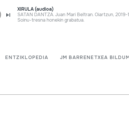
XIRULA (audioa)
SATAN DANTZA. Juan Mari Beltran. Oiartzun, 2019-
Soinu-tresna honekin grabatua.
aukerak
ENTZIKLOPEDIA
JM BARRENETXEA BILDU
astetxeko ikasleekin 