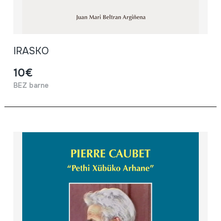
IRASKO
10€
BEZ barne