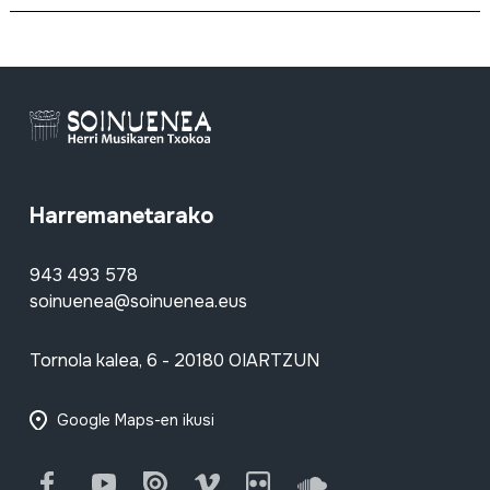
Harremanetarako
943 493 578
soinuenea@soinuenea.eus
Tornola kalea, 6 - 20180 OIARTZUN
Google Maps-en ikusi
Facebook
Youtube
Issuu
Vimeo
Flickr
SoundCloud