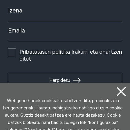
Izena
Emaila
Pribatutasun politika
Irakurri eta onartzen
ditut
Harpidetu
Webgune honek cookieak erabiltzen ditu, propioak zein
hirugarrenenak. Hautatu nabigatzeko nahiago duzun cookie
aukera. Guztiz desaktibatzea ere hauta dezakezu. Cookie
batzuk blokeatu nahi badituzu, egin klik "konfigurazioa"
aukeran. "Onartzen dut" botoia sakatuz gero, aipatutako