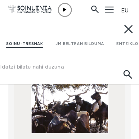
EU
Edukira zuzenean joan
DENDA
DVD
SOINU-TRESNAK
JM BELTRAN BILDUMA
ENTZIKLO
Idatzi bilatu nahi duzuna