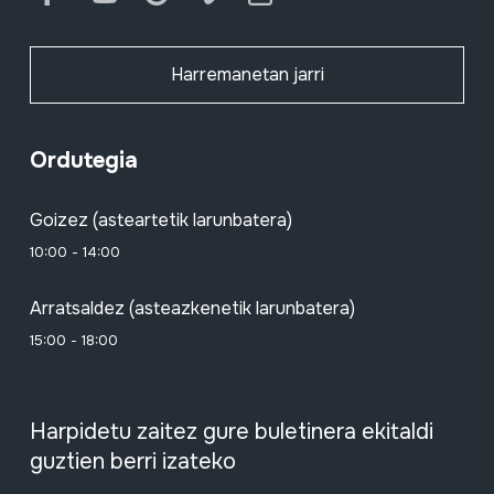
Harremanetan jarri
Ordutegia
Goizez (asteartetik larunbatera)
10:00 - 14:00
Arratsaldez (asteazkenetik larunbatera)
15:00 - 18:00
Harpidetu zaitez gure buletinera ekitaldi
guztien berri izateko