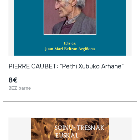
PIERRE CAUBET: "Pethi Xubuko Arhane"
8€
BEZ barne