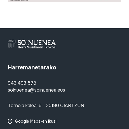
Harremanetarako
943 493 578
soinuenea@soinuenea.eus
Tornola kalea, 6 - 20180 OIARTZUN
Google Maps-en ikusi