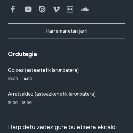
Facebook
Youtube
Issuu
Vimeo
Flickr
SoundCloud
Harremanetan jarri
Ordutegia
Goizez (asteartetik larunbatera)
10:00 - 14:00
Arratsaldez (asteazkenetik larunbatera)
15:00 - 18:00
Harpidetu zaitez gure buletinera ekitaldi