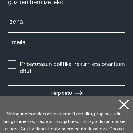
guztien berri izateko
Izena
Emaila
Pribatutasun politika
Irakurri eta onartzen
ditut
Harpidetu
Webgune honek cookieak erabiltzen ditu, propioak zein
hirugarrenenak. Hautatu nabigatzeko nahiago duzun cookie
aukera. Guztiz desaktibatzea ere hauta dezakezu. Cookie