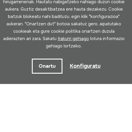
hirugarrenenak. Hautatu nabigatzeko nahiago duzun cookie
aukera. Guztiz desaktibatzea ere hauta dezakezu. Cookie
Arratsaldez (asteazkenetik larunbatera)
batzuk blokeatu nahi badituzu, egin klik "konfigurazioa"
15:00 - 18:00
aukeran. "Onartzen dut" botoia sakatuz gero, aipatutako
cookieak eta gure cookie politika onartzen duzula
adierazten ari zara. Sakatu
Irakurri gehiago
lotura informazio
Harpidetu zaitez gure buletinera ekitaldi
gehiago lortzeko.
guztien berri izateko
Konfiguratu
Onartu
Izena
Emaila
Pribatutasun politika
Irakurri eta onartzen
ditut