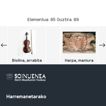
Elementua: 85 Guztira: 89
Biolina, arrabita
Harpa, maniura
Harremanetarako