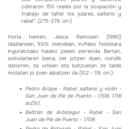
cobraron 150 reales por la ocupación y
trabajo de tañer los julares, salterio y
rabel”. (275-276. orr.)
Hona hemen, Jesus Ramosen (1990)
idazlanean, XVIII. mendean, Iruñeko festetara
inguratutako halako joleen zerrenda. Bertan,
soinulariaren izena, zer jotzen duen, nondik
datorren, ze urtean eta batzuetan ze talde
motatan jo zuen aipatzen da (102 - 118. orr.):
Pedro Arizpe - Rabel, salterio y violín -
San Juan de Pie de Puerto - 1708, 1716
ac(5r).
Beltrán de Aróstegui - Rabel - San
Juan de Pie de Puerto - 1708.
Pedro de Bidagain - Rabel - San Juan