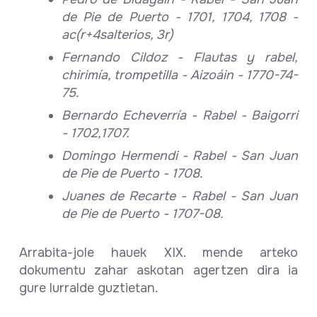
de Pie de Puerto - 1701, 1704, 1708 -
ac(r+4salterios, 3r)
Fernando Cildoz - Flautas y rabel,
chirimía, trompetilla - Aizoáin - 1770-74-
75.
Bernardo Echeverría - Rabel - Baigorri
- 1702,1707.
Domingo Hermendi - Rabel - San Juan
de Pie de Puerto - 1708.
Juanes de Recarte - Rabel - San Juan
de Pie de Puerto - 1707-08.
Arrabita-jole hauek XIX. mende arteko
dokumentu zahar askotan agertzen dira ia
gure lurralde guztietan.