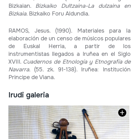
Bizkaian.
Bizkaiko Dultzaina-La dulzaina en
Bizkaia
. Bizkaiko Foru Aldundia.
RAMOS, Jesus. (1990). Materiales para la
elaboración de un censo de músicos populares
de Euskal Herria, a partir de los
instrumentistas llegados a Iruñea en el Siglo
XVIII.
Cuadernos de Etnología y Etnografía de
Navarra
. (55. zk. 91-138). Iruñea: Institución
Principe de Viana.
Irudi galeria