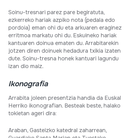
Soinu-tresnari parez pare begiratuta,
ezkerreko hariak azpiko nota (pedala edo
pordoia) eman ohi du eta arkuaren eraginez
erritmoa markatu ohi du. Eskuineko hariak
kantuaren doinua ematen du. Arrabitarekin
jotzen diren doinuek hedadura txikia izaten
dute. Soinu-tresna honek kantuari lagundu
izan dio maiz.
Ikonografia
Arrabita joleen presentzia handia da Euskal
Herriko ikonografian. Besteak beste, halako
tokietan ageri dira:
Araban, Gasteizko katedral zaharrean,