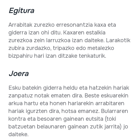
Egitura
Arrabitak zurezko erresonantzia kaxa eta
giderra izan ohi ditu. Kaxaren estalkia
zurezkoa zein larruzkoa izan daiteke. Larakotik
zubira zurdazko, tripazko edo metalezko
bizpahiru hari izan ditzake tenkaturik.
Joera
Esku batekin giderra heldu eta hatzekin hariak
zanpatuz notak ematen dira. Beste eskuarekin
arkua hartu eta honen hariarekin arrabitaren
hariak igurzten dira, hotsa emanez. Bularraren
kontra eta besoaren gainean eutsita (toki
batzuetan belaunaren gainean zutik jarrita) jo
daiteke.