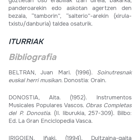
guztietan oso erabiliak izan direla; bakarka,
panderoarekin edo askotan agertzen den
bezala, “tamborin”, “salterio”-arekin (xirula-
txistu/danburia) taldea osaturik.
ITURRIAK
Bibliografia
BELTRAN, Juan Mari. (1996).
Soinutresnak
euskal herri musikan
. Donostia: Orain.
DONOSTIA, Aita. (1952). Instrumentos
Musicales Populares Vascos.
Obras Completas
del P. Donostia
. (II. liburukia, 257-309). Bilbo:
Ed. La Gran Enciclopedia Vasca.
IRIGOIEN, Iñaki. (1994). Dultzaina-gaita