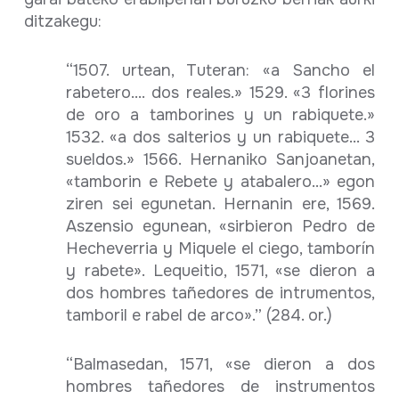
ditzakegu:
“1507. urtean, Tuteran: «a Sancho el
rabetero.... dos reales.» 1529. «3 florines
de oro a tamborines y un rabiquete.»
1532. «a dos salterios y un rabiquete... 3
sueldos.» 1566. Hernaniko Sanjoanetan,
«tamborin e Rebete y atabalero...» egon
ziren sei egunetan. Hernanin ere, 1569.
Aszensio egunean, «sirbieron Pedro de
Hecheverria y Miquele el ciego, tamborín
y rabete». Lequeitio, 1571, «se dieron a
dos hombres tañedores de intrumentos,
tamboril e rabel de arco».” (284. or.)
“Balmasedan, 1571, «se dieron a dos
hombres tañedores de instrumentos