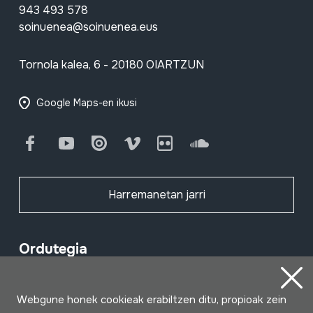
943 493 578
soinuenea@soinuenea.eus
Tornola kalea, 6 - 20180 OIARTZUN
Google Maps-en ikusi
Facebook
Youtube
Issuu
Vimeo
Flickr
SoundCloud
Harremanetan jarri
Ordutegia
Goizez (asteartetik larunbatera)
Webgune honek cookieak erabiltzen ditu, propioak zein
10:00 - 14:00