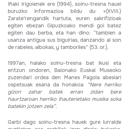
Iñaki Irigoienek ere (1994), soinu-tresna hauei
buruzko informazioa bildu du: «(XVIII.)
Zarate’rengandik hartuta, euren sakrifizioak
egiten ebezan Gipuzkoako mendi goi batez
egiten dau berba, eta han dino: “tambien a
usanza antigua sus biguirias, danzando al son
de rabeles, albokas, y tamboriles” (53. or.).
1997an, halako soinu-tresna bat ikusi eta
entzun ondoren, Baionako Euskal Museoko
zuzendari ordea den Manex Pagola abeslari
ospetsuak esana da honakoa:
“Nere herriko
gizon zahar batek erran zidan bere
haurtzaroan herriko ihauterietako musika soka
batekin jotzen zela”
.
Garbi dago soinu-tresna hauek gure lurralde