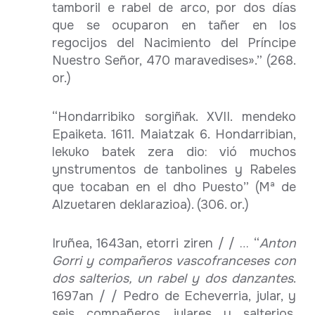
tamboril e rabel de arco, por dos días
que se ocuparon en tañer en los
regocijos del Nacimiento del Príncipe
Nuestro Señor, 470 maravedises».” (268.
or.)
“Hondarribiko sorgiñak. XVII. mendeko
Epaiketa. 1611. Maiatzak 6. Hondarribian,
lekuko batek zera dio: vió muchos
ynstrumentos de tanbolines y Rabeles
que tocaban en el dho Puesto” (Mª de
Alzuetaren deklarazioa). (306. or.)
Iruñea, 1643an, etorri ziren / / … “
Anton
Gorri y compañeros vascofranceses con
dos salterios, un rabel y dos danzantes
.
1697an / / Pedro de Echeverria, jular, y
seis compañeros julares y salterios,