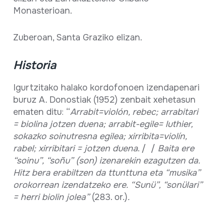
Monasterioan.
Zuberoan, Santa Graziko elizan.
Historia
Igurtzitako halako kordofonoen izendapenari
buruz A. Donostiak (1952) zenbait xehetasun
ematen ditu: “
Arrabit=violón, rebec; arrabitari
= biolina jotzen duena; arrabit-egile= luthier,
sokazko soinutresna egilea; xirribita=violín,
rabel; xirribitari = jotzen duena
. / /
Baita ere
“soinu”, “soñu” (son) izenarekin ezagutzen da.
Hitz bera erabiltzen da ttunttuna eta “musika”
orokorrean izendatzeko ere. “Sunü”, “sonülari”
= herri biolin jolea”
(283. or.)
.