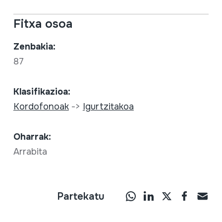
Fitxa osoa
Zenbakia:
87
Klasifikazioa:
Kordofonoak
->
Igurtzitakoa
Oharrak:
Arrabita
Partekatu