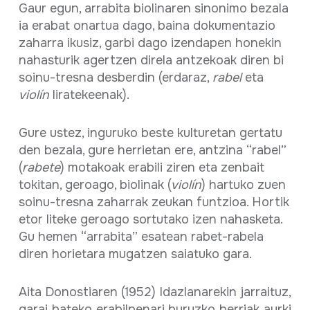
Gaur egun, arrabita biolinaren sinonimo bezala
ia erabat onartua dago, baina dokumentazio
zaharra ikusiz, garbi dago izendapen honekin
nahasturik agertzen direla antzekoak diren bi
soinu-tresna desberdin (erdaraz,
rabel
eta
violín
liratekeenak).
Gure ustez, inguruko beste kulturetan gertatu
den bezala, gure herrietan ere, antzina “rabel”
(
rabete
) motakoak erabili ziren eta zenbait
tokitan, geroago, biolinak (
violín
) hartuko zuen
soinu-tresna zaharrak zeukan funtzioa. Hortik
etor liteke geroago sortutako izen nahasketa.
Gu hemen “arrabita” esatean rabet-rabela
diren horietara mugatzen saiatuko gara.
Aita Donostiaren (1952) Idazlanarekin jarraituz,
garai bateko erabilpenari buruzko berriak aurki