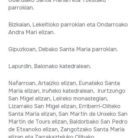
Guardiako Santa Marian eta Tuestako
parrokian.
Bizkaian, Lekeitioko parrokian eta Ondarroako
Andra Mari elizan.
Gipuzkoan, Debako Santa Maria parrokian.
Lapurdin, Baionako katedralean.
Nafarroan, Artaizko elizan, Eunateko Santa
Maria elizan, Iruñeko katedralean, Irurtzungo
San Migel elizan, Leireko monastegian,
Lizarrako San Migel elizan, Erriberri-Oliteko
Santa Maria elizan, San Martin de Unxeko San
Martin de Tours elizan, Baldorbako San Pedro
de Etxanoko elizan, Zangotzako Santa Maria
elizan eta Zarrakazteluko Olibako