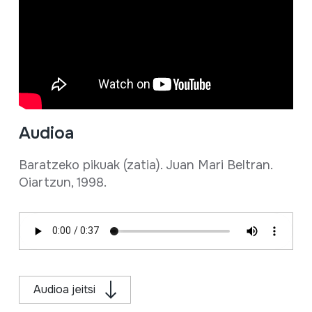
Audioa
Baratzeko pikuak (zatia). Juan Mari Beltran.
Oiartzun, 1998.
Audioa jeitsi