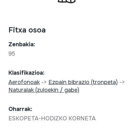
Fitxa osoa
Zenbakia:
95
Klasifikazioa:
Aerofonoak
->
Ezpain bibrazio (tronpeta)
->
Naturalak (zuloekin / gabe)
Oharrak:
ESKOPETA-HODIZKO KORNETA