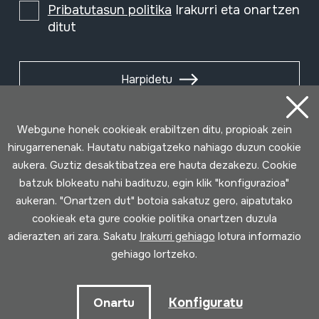
Pribatutasun politika
Irakurri eta onartzen
ditut
Harpidetu
Webgune honek cookieak erabiltzen ditu, propioak zein
hirugarrenenak. Hautatu nabigatzeko nahiago duzun cookie
aukera. Guztiz desaktibatzea ere hauta dezakezu. Cookie
batzuk blokeatu nahi badituzu, egin klik "konfigurazioa"
aukeran. "Onartzen dut" botoia sakatuz gero, aipatutako
cookieak eta gure cookie politika onartzen duzula
adierazten ari zara. Sakatu
Irakurri gehiago
lotura informazio
gehiago lortzeko.
Erabilpen baldintzak
Pribatutasun politika
Cookie politika
Konfiguratu
Onartu
Loturak garatua