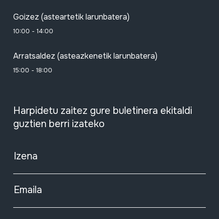
Goizez (asteartetik larunbatera)
10:00 - 14:00
Arratsaldez (asteazkenetik larunbatera)
15:00 - 18:00
Harpidetu zaitez gure buletinera ekitaldi
guztien berri izateko
Izena
Emaila