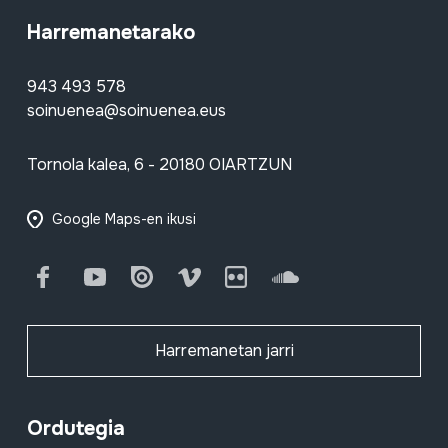
Harremanetarako
943 493 578
soinuenea@soinuenea.eus
Tornola kalea, 6 - 20180 OIARTZUN
Google Maps-en ikusi
Facebook
Youtube
Issuu
Vimeo
Flickr
SoundCloud
Harremanetan jarri
Ordutegia