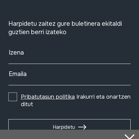
Harpidetu zaitez gure buletinera ekitaldi
guztien berri izateko
Izena
Emaila
Pribatutasun politika
Irakurri eta onartzen
ditut
Harpidetu