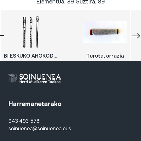
Elementua: 39 Guztira: 89
BI ESKUKO AHOKODUN FLAUTA ZUZENAK
Turuta, orrazia
Harremanetarako
943 493 578
soinuenea@soinuenea.eus