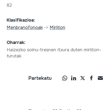
82
Klasifikazioa:
Menbranofonoak
->
Mirliton
Oharrak:
Haizezko soinu-tresnen itxura duten mirliton-
turutak
Partekatu