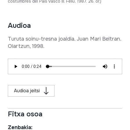
costumbres del País Vasco III. Feliu, 1987. 26. or.)
Audioa
Turuta soinu-tresna joaldia. Juan Mari Beltran.
Oiartzun, 1998.
Audioa jeitsi
Fitxa osoa
Zenbakia: