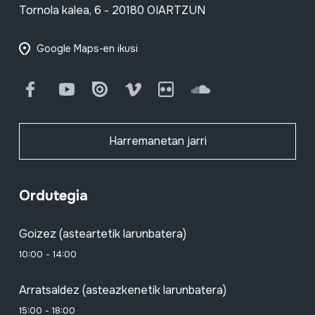
Tornola kalea, 6 - 20180 OIARTZUN
Google Maps-en ikusi
Facebook
Youtube
Issuu
Vimeo
Flickr
SoundCloud
Harremanetan jarri
Ordutegia
Goizez (asteartetik larunbatera)
10:00 - 14:00
Arratsaldez (asteazkenetik larunbatera)
15:00 - 18:00