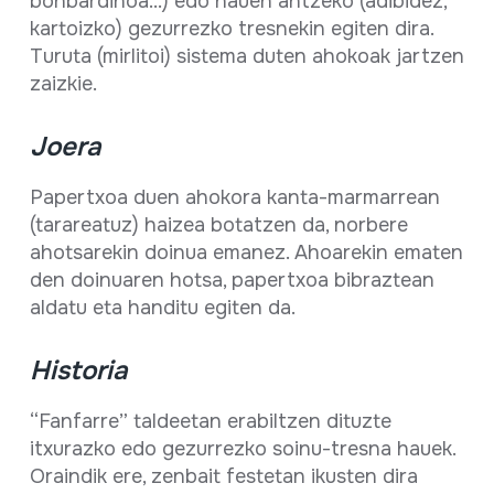
bonbardinoa...) edo hauen antzeko (adibidez,
kartoizko) gezurrezko tresnekin egiten dira.
Turuta (mirlitoi) sistema duten ahokoak jartzen
zaizkie.
Joera
Papertxoa duen ahokora kanta-marmarrean
(tarareatuz) haizea botatzen da, norbere
ahotsarekin doinua emanez. Ahoarekin ematen
den doinuaren hotsa, papertxoa bibraztean
aldatu eta handitu egiten da.
Historia
“Fanfarre” taldeetan erabiltzen dituzte
itxurazko edo gezurrezko soinu-tresna hauek.
Oraindik ere, zenbait festetan ikusten dira