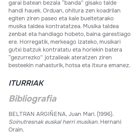
garai batean bezala “banda” gisako talde
handi hauek. Orduan, ohitura zen koadrilan
egiten ziren paseo eta kale bueltetarako
musika taldea kontratatzea. Musika taldea
zenbat eta handiago hobeto, baina garestiago
ere. Horregatik, merkeago izateko, musikari
gutxi batzuk kontratatu eta horiekin batera
“gezurrezko” jotzaileak ateratzen ziren
besteekin nahasturik, hotsa eta itxura emanez.
ITURRIAK
Bibliografia
BELTRAN ARGIÑENA, Juan Mari. (1996).
Soinutresnak euskal herri musikan
. Hernani:
Orain.