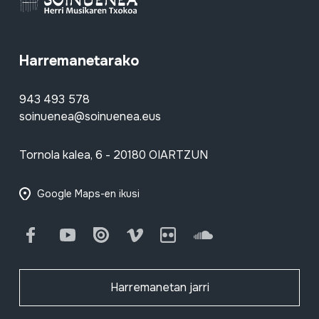
Harremanetarako
943 493 578
soinuenea@soinuenea.eus
Tornola kalea, 6 - 20180 OIARTZUN
Google Maps-en ikusi
Facebook
Youtube
Issuu
Vimeo
Flickr
SoundCloud
Harremanetan jarri