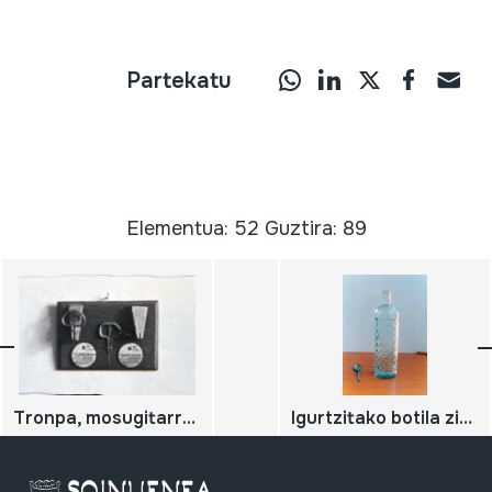
Partekatu
Elementua: 52 Guztira: 89
Tronpa, mosugitarra, mosumusika
Igurtzitako botila zimurra