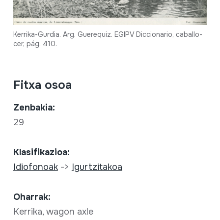
Kerrika-Gurdia. Arg. Guerequiz. EGIPV Diccionario, caballo-
cer, pág. 410.
Fitxa osoa
Zenbakia:
29
Klasifikazioa:
Idiofonoak
->
Igurtzitakoa
Oharrak:
Kerrika, wagon axle