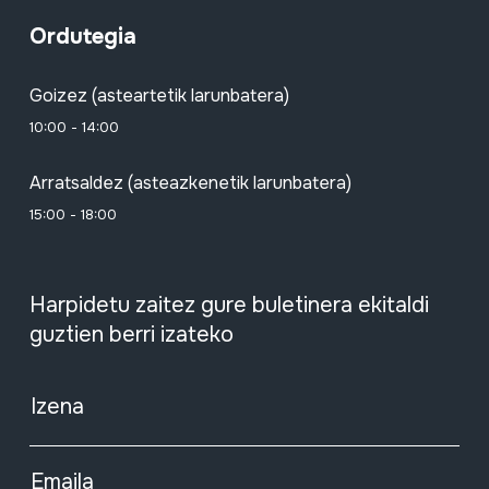
Ordutegia
Goizez (asteartetik larunbatera)
10:00 - 14:00
Arratsaldez (asteazkenetik larunbatera)
15:00 - 18:00
Harpidetu zaitez gure buletinera ekitaldi
guztien berri izateko
Izena
Emaila