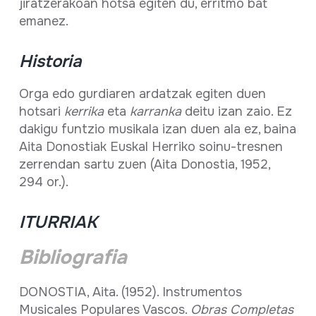
jiratzerakoan hotsa egiten du, erritmo bat
emanez.
Historia
Orga edo gurdiaren ardatzak egiten duen
hotsari
kerrika
eta
karranka
deitu izan zaio. Ez
dakigu funtzio musikala izan duen ala ez, baina
Aita Donostiak Euskal Herriko soinu-tresnen
zerrendan sartu zuen (Aita Donostia, 1952,
294 or.).
ITURRIAK
Bibliografia
DONOSTIA, Aita. (1952). Instrumentos
Musicales Populares Vascos.
Obras Completas