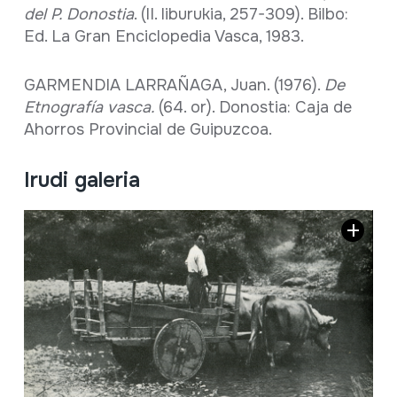
del P. Donostia
. (II. liburukia, 257-309). Bilbo:
Ed. La Gran Enciclopedia Vasca, 1983.
GARMENDIA LARRAÑAGA, Juan. (1976).
De
Etnografía vasca.
(64. or). Donostia: Caja de
Ahorros Provincial de Guipuzcoa.
Irudi galeria