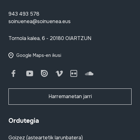
943 493 578
soinuenea@soinuenea.eus
Tornola kalea, 6 - 20180 OIARTZUN
Google Maps-en ikusi
Facebook
Youtube
Issuu
Vimeo
Flickr
SoundCloud
Harremanetan jarri
Ordutegia
Goizez (asteartetik larunbatera)