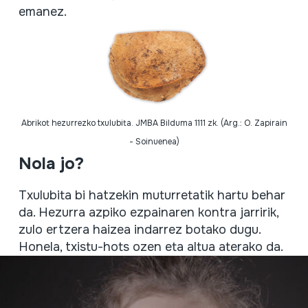
emanez.
Abrikot hezurrezko txulubita. JMBA Bilduma 1111 zk. (Arg.: O. Zapirain
- Soinuenea)
Nola jo?
Txulubita bi hatzekin muturretatik hartu behar
da. Hezurra azpiko ezpainaren kontra jarririk,
zulo ertzera haizea indarrez botako dugu.
Honela, txistu-hots ozen eta altua aterako da.