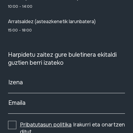
10:00 - 14:00
Arratsaldez (asteazkenetik larunbatera)
15:00 - 18:00
Harpidetu zaitez gure buletinera ekitaldi
guztien berri izateko
Izena
Emaila
Pribatutasun politika
Irakurri eta onartzen
ditut