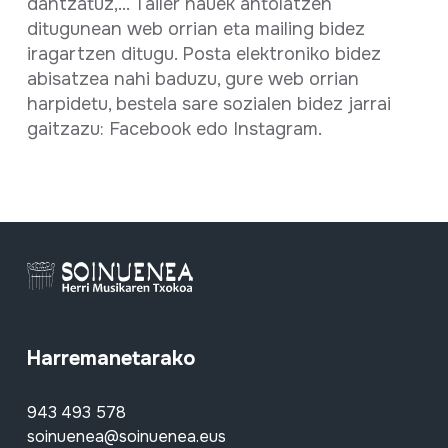
dantzatuz,... Tailer hauek antolatzen
ditugunean web orrian eta mailing bidez
iragartzen ditugu. Posta elektroniko bidez
abisatzea nahi baduzu, gure web orrian
harpidetu, bestela sare sozialen bidez jarrai
gaitzazu: Facebook edo Instagram.
Harremanetarako
943 493 578
soinuenea@soinuenea.eus