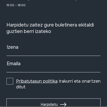
15:00 - 18:00
Harpidetu zaitez gure buletinera ekitaldi
guztien berri izateko
Izena
Emaila
Pribatutasun politika
Irakurri eta onartzen
ditut
Harpidetu