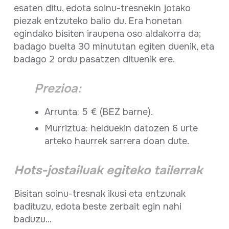
esaten ditu, edota soinu-tresnekin jotako
piezak entzuteko balio du. Era honetan
egindako bisiten iraupena oso aldakorra da;
badago buelta 30 minututan egiten duenik, eta
badago 2 ordu pasatzen dituenik ere.
Prezioa:
Arrunta: 5 € (BEZ barne).
Murriztua: helduekin datozen 6 urte
arteko haurrek sarrera doan dute.
Hots-jostailuak egiteko tailerrak
Bisitan soinu-tresnak ikusi eta entzunak
badituzu, edota beste zerbait egin nahi
baduzu...