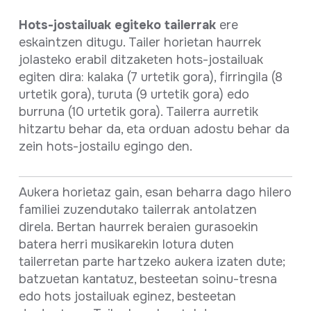
Hots-jostailuak egiteko tailerrak
ere
eskaintzen ditugu. Tailer horietan haurrek
jolasteko erabil ditzaketen hots-jostailuak
egiten dira: kalaka (7 urtetik gora), firringila (8
urtetik gora), turuta (9 urtetik gora) edo
burruna (10 urtetik gora). Tailerra aurretik
hitzartu behar da, eta orduan adostu behar da
zein hots-jostailu egingo den.
Aukera horietaz gain, esan beharra dago hilero
familiei zuzendutako tailerrak antolatzen
direla. Bertan haurrek beraien gurasoekin
batera herri musikarekin lotura duten
tailerretan parte hartzeko aukera izaten dute;
batzuetan kantatuz, besteetan soinu-tresna
edo hots jostailuak eginez, besteetan