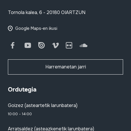
Tornola kalea, 6 - 20180 OIARTZUN
Google Maps-en ikusi
Facebook
Youtube
Issuu
Vimeo
Flickr
SoundCloud
Harremanetan jarri
Ordutegia
Goizez (asteartetik larunbatera)
10:00 - 14:00
Arratsaldez (asteazkenetik larunbatera)