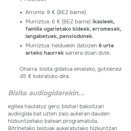
Arrunta: 9 € (BEZ barne).
Murriztua: 6 € (BEZ barne)
ikasleek,
familia ugarietako kideek, erromesek,
langabetuek, pensiodunek
.
Murriztua: helduekin datozen
6 urte
arteko haurrek
sarrera doan dute.
Oharra: bisita gidatua emateko, gutxienez
45 € kobratuko dira.
Bisita audiogidarekin...
egitea hautatuz gero, bisitari bakoitzari
audiogida bat uzten zaio aukeran dauden
hizkuntzetako batean programatuta.
Bitrinetako testuak aukeratutako hizkuntzan