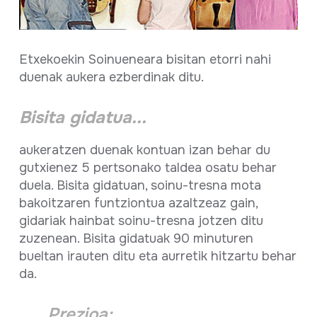
Etxekoekin Soinueneara bisitan etorri nahi
duenak aukera ezberdinak ditu.
Bisita gidatua...
aukeratzen duenak kontuan izan behar du
gutxienez 5 pertsonako taldea osatu behar
duela. Bisita gidatuan, soinu-tresna mota
bakoitzaren funtziontua azaltzeaz gain,
gidariak hainbat soinu-tresna jotzen ditu
zuzenean. Bisita gidatuak 90 minuturen
bueltan irauten ditu eta aurretik hitzartu behar
da.
Prezioa: