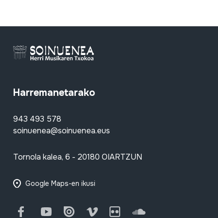
Harremanetarako
943 493 578
soinuenea@soinuenea.eus
Tornola kalea, 6 - 20180 OIARTZUN
Google Maps-en ikusi
Facebook
Youtube
Issuu
Vimeo
Flickr
SoundCloud