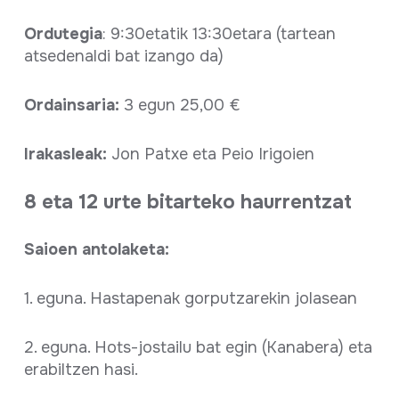
Ordutegia
: 9:30etatik 13:30etara (tartean
atsedenaldi bat izango da)
Ordainsaria:
3 egun 25,00 €
Irakasleak:
Jon Patxe eta Peio Irigoien
8 eta 12 urte bitarteko haurrentzat
Saioen antolaketa:
1. eguna. Hastapenak gorputzarekin jolasean
2. eguna. Hots-jostailu bat egin (Kanabera) eta
erabiltzen hasi.