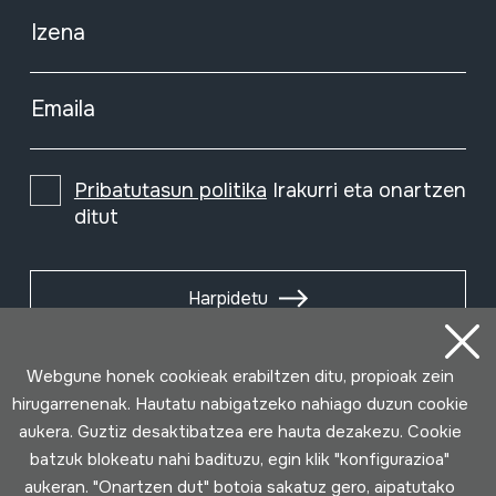
Izena
Emaila
Pribatutasun politika
Irakurri eta onartzen
ditut
Harpidetu
Webgune honek cookieak erabiltzen ditu, propioak zein
hirugarrenenak. Hautatu nabigatzeko nahiago duzun cookie
aukera. Guztiz desaktibatzea ere hauta dezakezu. Cookie
batzuk blokeatu nahi badituzu, egin klik "konfigurazioa"
aukeran. "Onartzen dut" botoia sakatuz gero, aipatutako