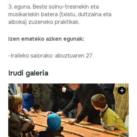
3. eguna. Beste soinu-tresnekin eta
musikariekin batera (txistu, dultzaina eta
alboka) zuzeneko praktikak.
Izen emateko azken egunak:
-Iraileko saiorako: abuztuaren 27
Irudi galeria