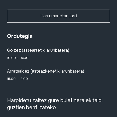
Harremanetan jarri
Ordutegia
Goizez (asteartetik larunbatera)
10:00 - 14:00
Arratsaldez (asteazkenetik larunbatera)
15:00 - 18:00
Harpidetu zaitez gure buletinera ekitaldi
guztien berri izateko