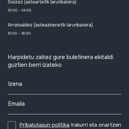
Goizez (asteartetik larunbatera)
10:00 - 14:00
Arratsaldez (asteazkenetik larunbatera)
15:00 - 18:00
Harpidetu zaitez gure buletinera ekitaldi
guztien berri izateko
Izena
Emaila
Pribatutasun politika
Irakurri eta onartzen