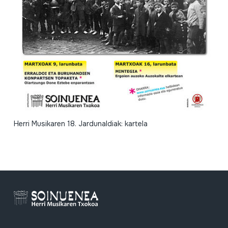
Herri Musikaren 18. Jardunaldiak: kartela