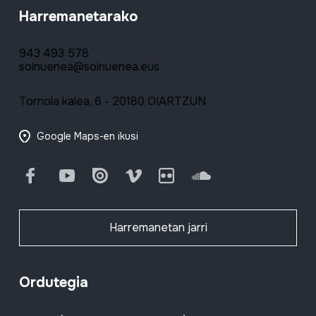
Harremanetarako
943 493 578
soinuenea@soinuenea.eus
Tornola kalea, 6 - 20180 OIARTZUN
Google Maps-en ikusi
Facebook
Youtube
Issuu
Vimeo
Flickr
SoundCloud
Harremanetan jarri
Ordutegia