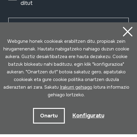
ditut
Harpidetu
Webgune honek cookieak erabiltzen ditu, propioak zein
hirugarrenenak. Hautatu nabigatzeko nahiago duzun cookie
aukera. Guztiz desaktibatzea ere hauta dezakezu. Cookie
batzuk blokeatu nahi badituzu, egin klik "konfigurazioa"
aukeran. "Onartzen dut" botoia sakatuz gero, aipatutako
cookieak eta gure cookie politika onartzen duzula
adierazten ari zara. Sakatu
Irakurri gehiago
lotura informazio
gehiago lortzeko.
Erabilpen baldintzak
Pribatutasun politika
Cookie politika
Konfiguratu
Onartu
Loturak garatua