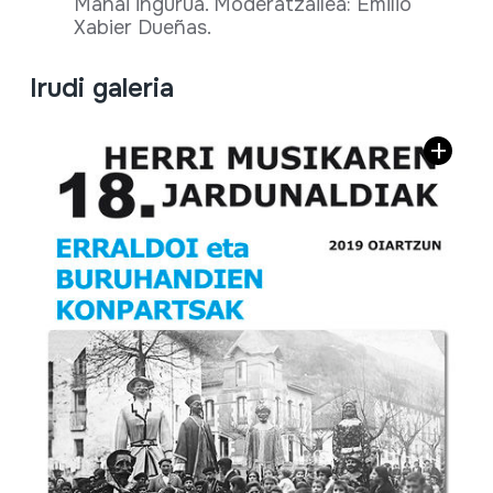
Mahai ingurua. Moderatzailea: Emilio
Xabier Dueñas.
Irudi galeria