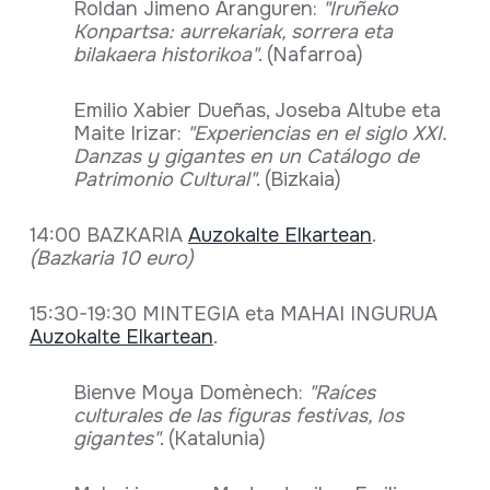
Roldan Jimeno Aranguren:
"Iruñeko
Konpartsa: aurrekariak, sorrera eta
bilakaera historikoa"
. (Nafarroa)
Emilio Xabier Dueñas, Joseba Altube eta
Maite Irizar:
"Experiencias en el siglo XXI.
Danzas y gigantes en un Catálogo de
Patrimonio Cultural"
. (Bizkaia)
14:00 BAZKARIA
Auzokalte Elkartean
.
(Bazkaria 10 euro)
15:30-19:30 MINTEGIA eta MAHAI INGURUA
Auzokalte Elkartean
.
Bienve Moya Domènech:
"Raíces
culturales de las figuras festivas, los
gigantes
"
. (Katalunia)