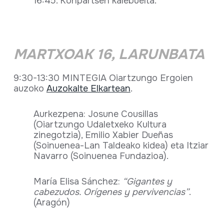
16:45. Konpartsen kalebuelta.
MARTXOAK 16, LARUNBATA
9:30-13:30 MINTEGIA Oiartzungo Ergoien
auzoko
Auzokalte Elkartean
.
Aurkezpena: Josune Cousillas
(Oiartzungo Udaletxeko Kultura
zinegotzia), Emilio Xabier Dueñas
(Soinuenea-Lan Taldeako kidea) eta Itziar
Navarro (Soinuenea Fundazioa).
María Elisa Sánchez:
“Gigantes y
cabezudos. Orígenes y pervivencias”
.
(Aragón)