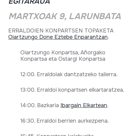
EGITARAUA
MARTXOAK 9, LARUNBATA
ERRALDOIEN KONPARTSEN TOPAKETA
Oiartzungo Done Eztebe Enparantzan
.
Oiartzungo Konpartsa, Añorgako
Konpartsa eta Ostargi Konpartsa
12:00. Erraldoiak dantzatzeko tailerra.
13:00. Erraldoi konpartsen elkartaratzea.
14:00. Bazkaria
Ibargain Elkartean
.
16:30. Erraldoi berrien aurkezpena.