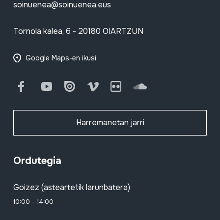
soinuenea@soinuenea.eus
Tornola kalea, 6 - 20180 OIARTZUN
Google Maps-en ikusi
Facebook
Youtube
Issuu
Vimeo
Flickr
SoundCloud
Harremanetan jarri
Ordutegia
Goizez (asteartetik larunbatera)
10:00 - 14:00