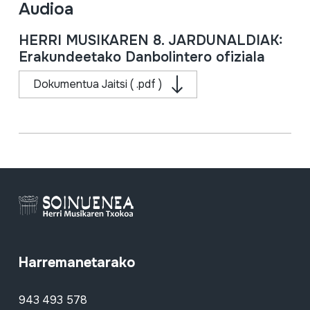
Audioa
HERRI MUSIKAREN 8. JARDUNALDIAK:
Erakundeetako Danbolintero ofiziala
Dokumentua Jaitsi ( .pdf )
Harremanetarako
943 493 578