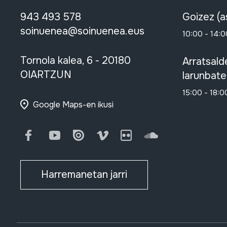
943 493 578
Goizez (a
soinuenea@soinuenea.eus
10:00 - 14:0
Tornola kalea, 6 - 20180
Arratsald
OIARTZUN
larunbate
15:00 - 18:0
Google Maps-en ikusi
Facebook
Youtube
Issuu
Vimeo
Flickr
SoundCloud
Harremanetan jarri