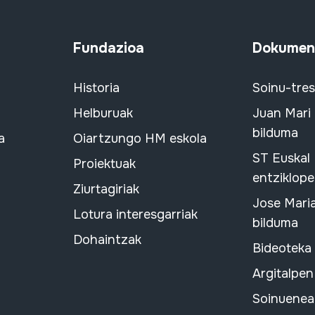
Fundazioa
Dokument
Historia
Soinu-tre
Helburuak
Juan Mari
bilduma
a
Oiartzungo HM eskola
ST Euskal
Proiektuak
entziklope
Ziurtagiriak
Jose Mari
Lotura interesgarriak
bilduma
Dohaintzak
Bideoteka
Argitalpen
Soinuenean