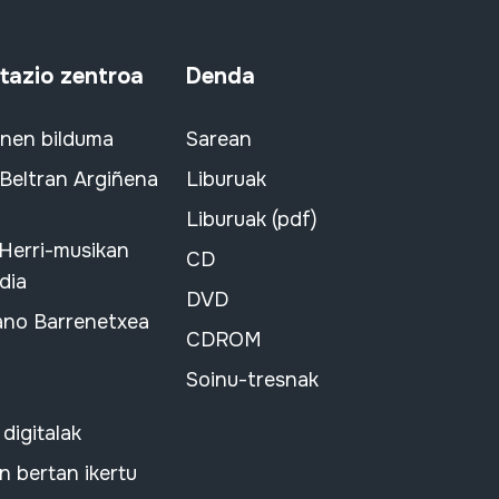
azio zentroa
Denda
snen bilduma
Sarean
 Beltran Argiñena
Liburuak
Liburuak (pdf)
 Herri-musikan
CD
dia
DVD
ano Barrenetxea
CDROM
Soinu-tresnak
 digitalak
 bertan ikertu