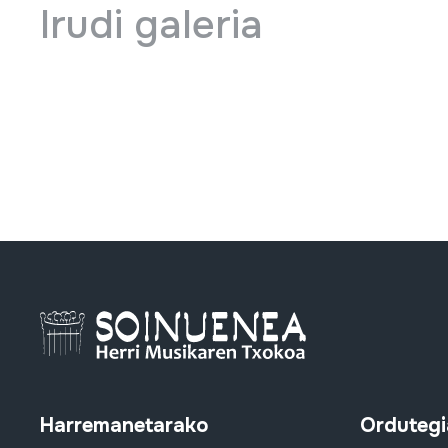
Irudi galeria
Harremanetarako
Ordutegi