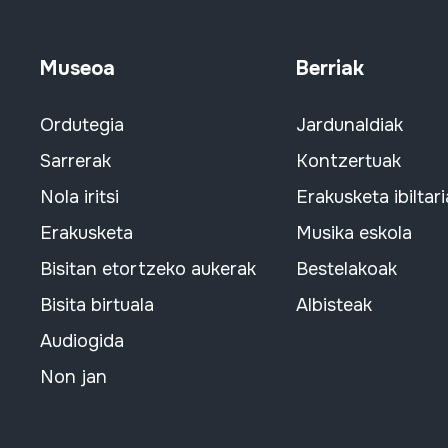
Museoa
Berriak
Ordutegia
Jardunaldiak
Sarrerak
Kontzertuak
Nola iritsi
Erakusketa ibiltari
Erakusketa
Musika eskola
Bisitan etortzeko aukerak
Bestelakoak
Bisita birtuala
Albisteak
Audiogida
Non jan