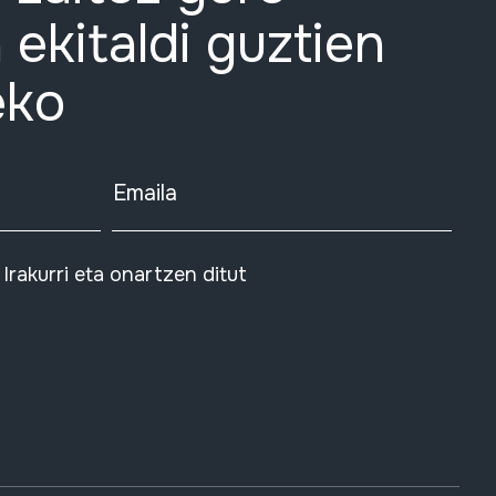
 ekitaldi guztien
eko
Emaila
Irakurri eta onartzen ditut