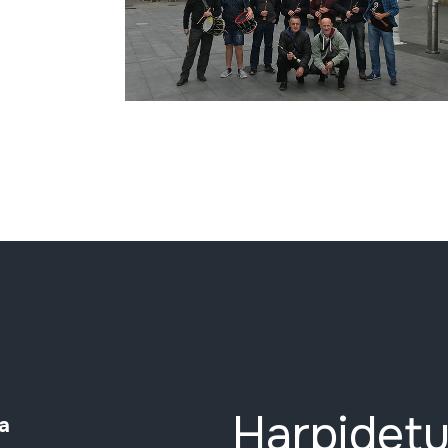
Harpidetu
a