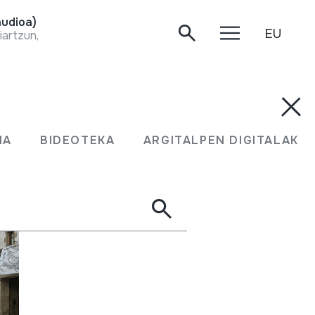
udioa)
EU
iartzun, 2020-04-23.
kolako taldeek hileroko bigarren igandean
ko dituzte.
MA
BIDEOTEKA
ARGITALPEN DIGITALAK