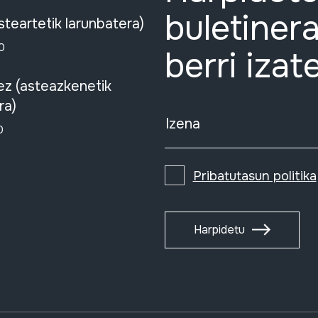
buletinera
steartetik larunbatera)
0
berri izat
ez (asteazkenetik
ra)
Izena
0
Pribatutasun politika
Harpidetu