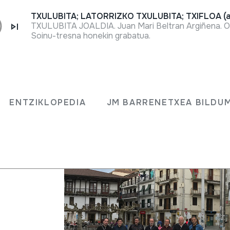
TXULUBITA; LATORRIZKO TXULUBITA; TXIFLOA (a
TXULUBITA JOALDIA. Juan Mari Beltran Argiñena. O
Soinu-tresna honekin grabatua.
Fitxa osoa
Ikasturte berriarekin batera HM Es
Elizalde auzoan kalebueltak eskaini
ENTZIKLOPEDIA
JM BARRENETXEA BILDU