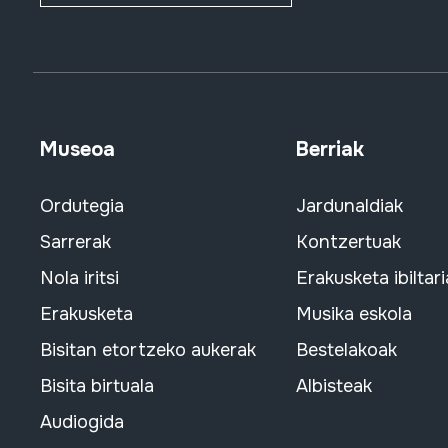
Museoa
Berriak
Ordutegia
Jardunaldiak
Sarrerak
Kontzertuak
Nola iritsi
Erakusketa ibiltari
Erakusketa
Musika eskola
Bisitan etortzeko aukerak
Bestelakoak
Bisita birtuala
Albisteak
Audiogida