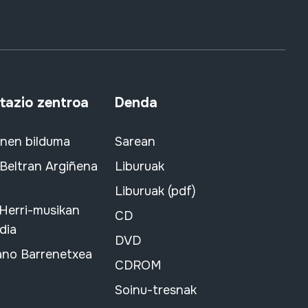
azio zentroa
Denda
snen bilduma
Sarean
 Beltran Argiñena
Liburuak
Liburuak (pdf)
 Herri-musikan
CD
dia
DVD
ano Barrenetxea
CDROM
Soinu-tresnak