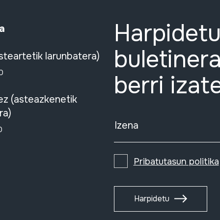
Harpidetu
a
buletinera
steartetik larunbatera)
0
berri izat
ez (asteazkenetik
ra)
Izena
0
Pribatutasun politika
Harpidetu