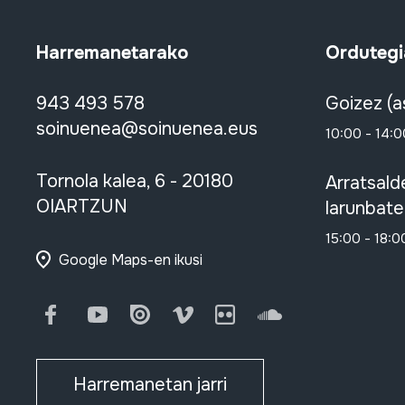
Harremanetarako
Ordutegi
943 493 578
Goizez (a
soinuenea@soinuenea.eus
10:00 - 14:0
Tornola kalea, 6 - 20180
Arratsald
OIARTZUN
larunbate
15:00 - 18:0
Google Maps-en ikusi
Facebook
Youtube
Issuu
Vimeo
Flickr
SoundCloud
Harremanetan jarri