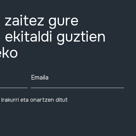
 zaitez gure
 ekitaldi guztien
eko
Emaila
Irakurri eta onartzen ditut