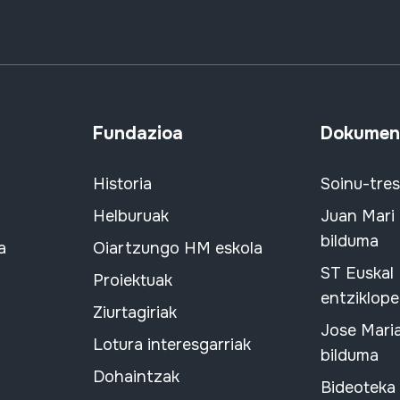
Fundazioa
Dokument
Historia
Soinu-tre
Helburuak
Juan Mari
bilduma
a
Oiartzungo HM eskola
ST Euskal
Proiektuak
entziklope
Ziurtagiriak
Jose Mari
Lotura interesgarriak
bilduma
Dohaintzak
Bideoteka