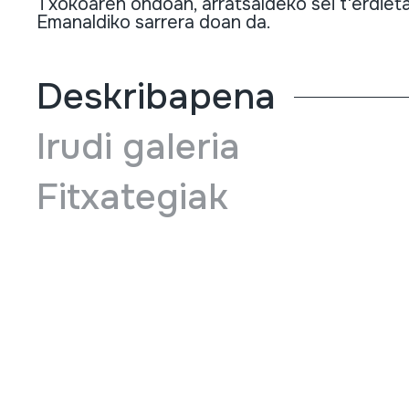
Txokoaren
ondoan
,
arratsaldeko
sei
t'erdiet
Emanaldiko
sarrera
doan
da
.
Deskribapena
Irudi galeria
Fitxategiak