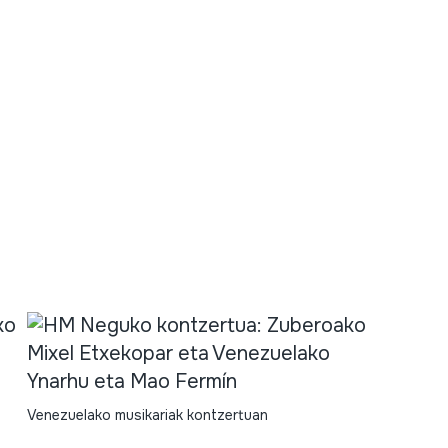
Venezuelako musikariak kontzertuan