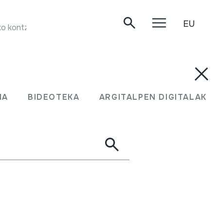
EU
kontzertua. Oiartzun, 2002-10-19.
MA
BIDEOTEKA
ARGITALPEN DIGITALAK