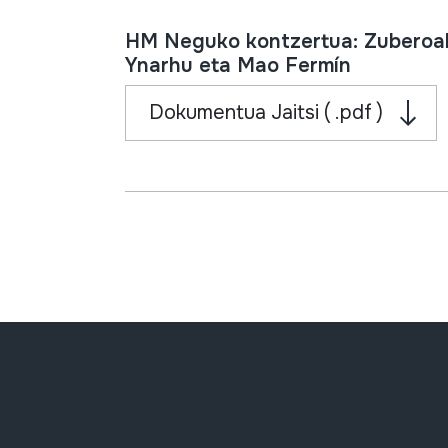
HM Neguko kontzertua: Zuberoak
Ynarhu eta Mao Fermín
Dokumentua Jaitsi ( .pdf )