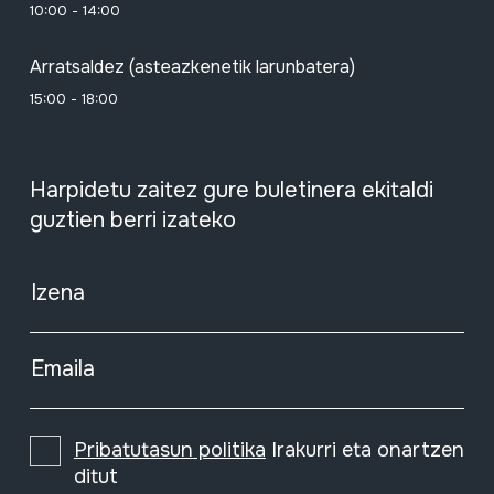
10:00 - 14:00
Arratsaldez (asteazkenetik larunbatera)
15:00 - 18:00
Harpidetu zaitez gure buletinera ekitaldi
guztien berri izateko
Izena
Emaila
Pribatutasun politika
Irakurri eta onartzen
ditut