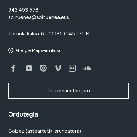
943 493 578
soinuenea@soinuenea.eus
Tornola kalea, 6 - 20180 OIARTZUN
Google Maps-en ikusi
Facebook
Youtube
Issuu
Vimeo
Flickr
SoundCloud
Harremanetan jarri
Ordutegia
Goizez (asteartetik larunbatera)