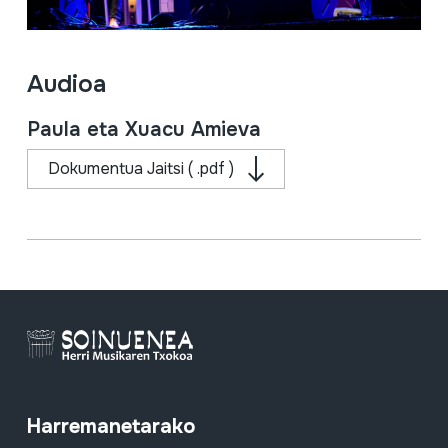
Audioa
Paula eta Xuacu Amieva
Dokumentua Jaitsi ( .pdf )
Harremanetarako