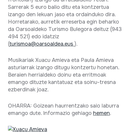
Sarrerak 5 euro balio ditu eta kontzertua
izango den lekuan jaso eta ordainduko dira.
Horretarako, aurretik erreserba egin beharko
da Oarsoaldeko Turismo Bulegora deituz (943
494 521) edo idatziz
(
turismoa@oarsoaldea.eus
).
Musikariak Xuacu Amieva eta Paula Amieva
asturiarrak izango ditugu kontzertu honetan.
Beraien herrialdeko doinu eta erritmoak
emango dituzte kantatuaz eta soinu-tresna
ezberdinak joaz.
OHARRA: Goizean haurrentzako saio laburra
emango dute. Informazio gehiago
hemen
.