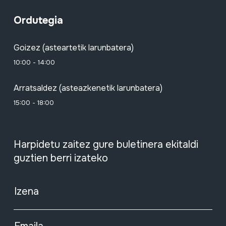
Ordutegia
Goizez (asteartetik larunbatera)
10:00 - 14:00
Arratsaldez (asteazkenetik larunbatera)
15:00 - 18:00
Harpidetu zaitez gure buletinera ekitaldi
guztien berri izateko
Izena