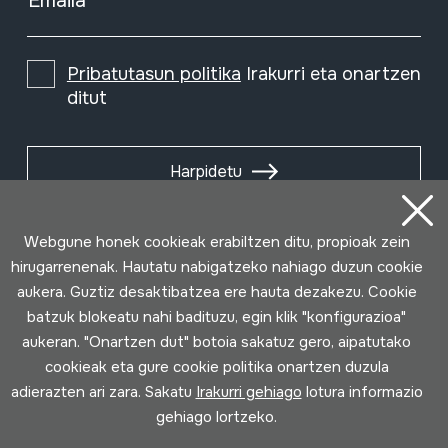
Emaila
Pribatutasun politika
Irakurri eta onartzen
ditut
Harpidetu
Webgune honek cookieak erabiltzen ditu, propioak zein
hirugarrenenak. Hautatu nabigatzeko nahiago duzun cookie
aukera. Guztiz desaktibatzea ere hauta dezakezu. Cookie
batzuk blokeatu nahi badituzu, egin klik "konfigurazioa"
aukeran. "Onartzen dut" botoia sakatuz gero, aipatutako
cookieak eta gure cookie politika onartzen duzula
adierazten ari zara. Sakatu
Irakurri gehiago
lotura informazio
gehiago lortzeko.
Erabilpen baldintzak
Pribatutasun politika
Cookie politika