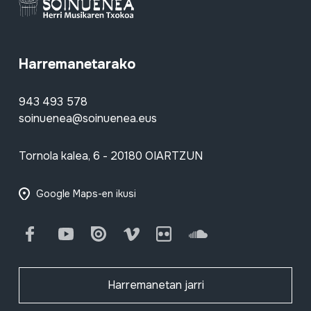
Harremanetarako
943 493 578
soinuenea@soinuenea.eus
Tornola kalea, 6 - 20180 OIARTZUN
Google Maps-en ikusi
Facebook
Youtube
Issuu
Vimeo
Flickr
SoundCloud
Harremanetan jarri