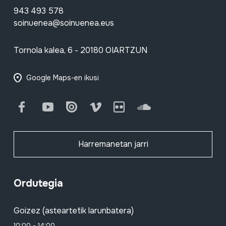
943 493 578
soinuenea@soinuenea.eus
Tornola kalea, 6 - 20180 OIARTZUN
Google Maps-en ikusi
Facebook
Youtube
Issuu
Vimeo
Flickr
SoundCloud
Harremanetan jarri
Ordutegia
Goizez (asteartetik larunbatera)
10:00 - 14:00