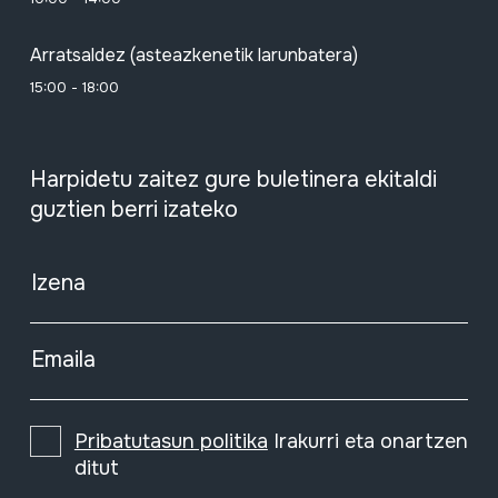
Arratsaldez (asteazkenetik larunbatera)
15:00 - 18:00
Harpidetu zaitez gure buletinera ekitaldi
guztien berri izateko
Izena
Emaila
Pribatutasun politika
Irakurri eta onartzen
ditut