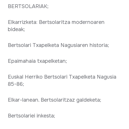
BERTSOLARIAK;
Elkarrizketa: Bertsolaritza modernoaren
bideak;
Bertsolari Txapelketa Nagusiaren historia;
Epaimahaia txapelketan;
Euskal Herriko Bertsolari Txapelketa Nagusia
85-86;
Elkar-lanean. Bertsolaritzaz galdeketa;
Bertsolariei inkesta;