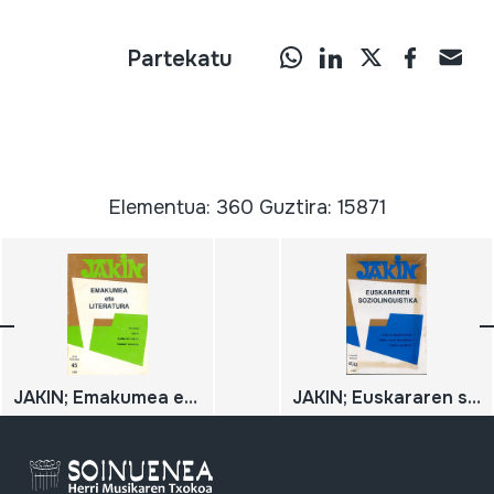
Partekatu
Elementua: 360 Guztira: 15871
JAKIN; Emakumea eta Literatura;
JAKIN; Euskararen soziolinguistika;