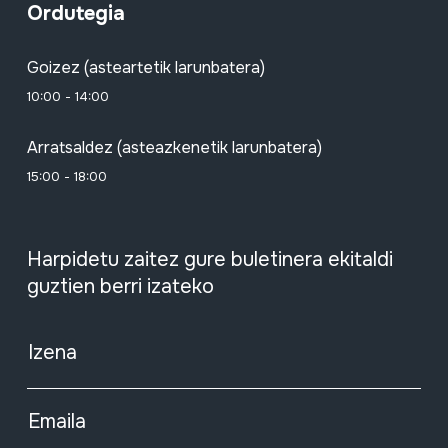
Ordutegia
Goizez (asteartetik larunbatera)
10:00 - 14:00
Arratsaldez (asteazkenetik larunbatera)
15:00 - 18:00
Harpidetu zaitez gure buletinera ekitaldi
guztien berri izateko
Izena
Emaila