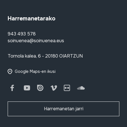
Harremanetarako
943 493 578
soinuenea@soinuenea.eus
Tornola kalea, 6 - 20180 OIARTZUN
Google Maps-en ikusi
Facebook
Youtube
Issuu
Vimeo
Flickr
SoundCloud
Harremanetan jarri