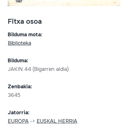
Fitxa osoa
Bilduma mota:
Biblioteka
Bilduma:
JAKIN 44 (Bigarren aldia)
Zenbakia:
3645
Jatorria:
EUROPA
->
EUSKAL HERRIA