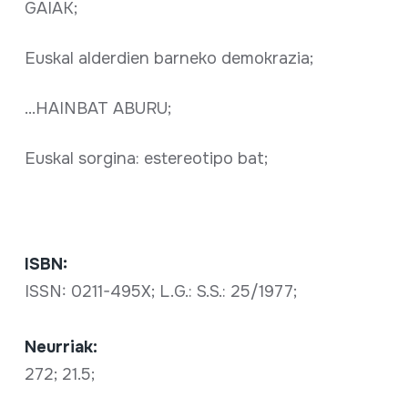
GAIAK;
Euskal alderdien barneko demokrazia;
...HAINBAT ABURU;
Euskal sorgina: estereotipo bat;
ISBN:
ISSN: 0211-495X; L.G.: S.S.: 25/1977;
Neurriak:
272; 21.5;