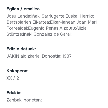
Egilea / emailea
Josu Landa;Iñaki Sarriugarte;Euskal Herriko
Bertsolarien Elkartea;Elkar-lanean;Joan Mari
Torrealdai;Eugenio Peñas Aizpuru;Alizia
Stürtze;Iñaki Gonzalez de Garai;
Edizio datuak:
JAKIN aldizkaria; Donostia; 1987;
Kokapena:
XX / 2
Edukia:
Zenbaki honetan;