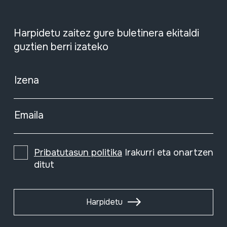
Harpidetu zaitez gure buletinera ekitaldi
guztien berri izateko
Izena
Emaila
Pribatutasun politika
Irakurri eta onartzen
ditut
Harpidetu