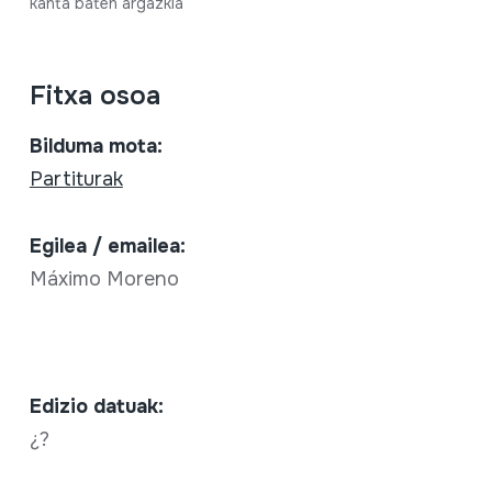
kanta baten argazkia
Fitxa osoa
Bilduma mota:
Partiturak
Egilea / emailea:
Máximo Moreno
Edizio datuak:
¿?