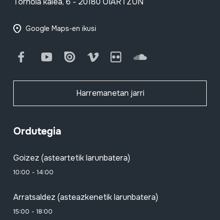
Tornola kalea, 6 - 20180 OIARTZUN
Google Maps-en ikusi
Facebook
Youtube
Issuu
Vimeo
Flickr
SoundCloud
Harremanetan jarri
Ordutegia
Goizez (asteartetik larunbatera)
10:00 - 14:00
Arratsaldez (asteazkenetik larunbatera)
15:00 - 18:00