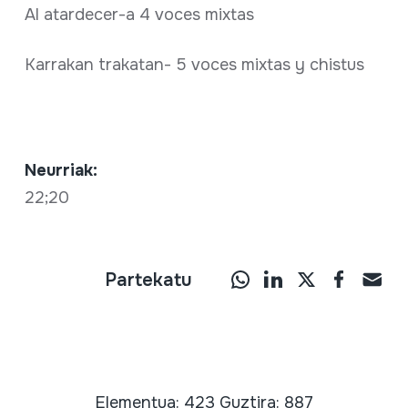
Al atardecer-a 4 voces mixtas
Karrakan trakatan- 5 voces mixtas y chistus
Neurriak:
22;20
Partekatu
Elementua: 423 Guztira: 887