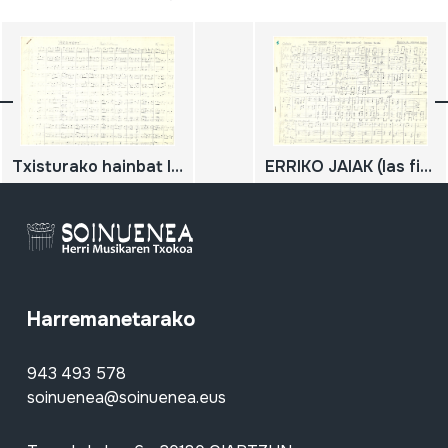
Txisturako hainbat lan
ERRIKO JAIAK (las fiestas del pueblo) Escenas vascas
Harremanetarako
943 493 578
soinuenea@soinuenea.eus