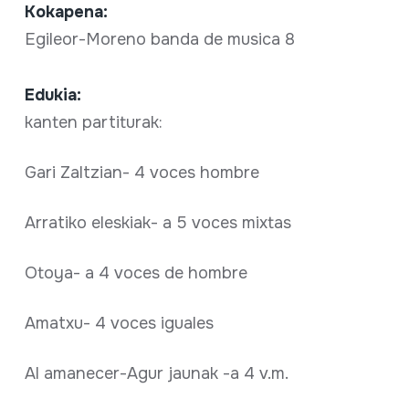
Kokapena:
Egileor-Moreno banda de musica 8
Edukia:
kanten partiturak:
Gari Zaltzian- 4 voces hombre
Arratiko eleskiak- a 5 voces mixtas
Otoya- a 4 voces de hombre
Amatxu- 4 voces iguales
Al amanecer-Agur jaunak -a 4 v.m.