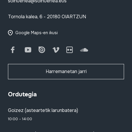
soinuenea@soinuenea.eus
Tornola kalea, 6 - 20180 OIARTZUN
Google Maps-en ikusi
Facebook
Youtube
Issuu
Vimeo
Flickr
SoundCloud
Harremanetan jarri
Ordutegia
Goizez (asteartetik larunbatera)
10:00 - 14:00