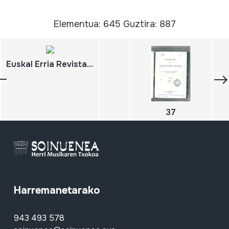
Elementua: 645 Guztira: 887
Euskal Erria Revista Vascongada
37
Harremanetarako
943 493 578