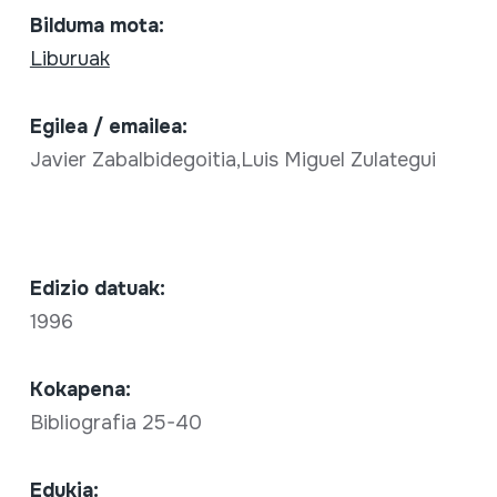
Bilduma mota:
Liburuak
Egilea / emailea:
Javier Zabalbidegoitia,Luis Miguel Zulategui
Edizio datuak:
1996
Kokapena:
Bibliografia 25-40
Edukia: