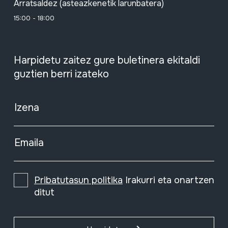
Arratsaldez (asteazkenetik larunbatera)
15:00 - 18:00
Harpidetu zaitez gure buletinera ekitaldi
guztien berri izateko
Izena
Emaila
Pribatutasun politika
Irakurri eta onartzen
ditut