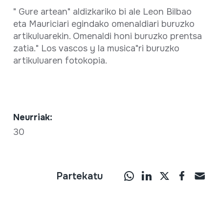
" Gure artean" aldizkariko bi ale Leon Bilbao
eta Mauriciari egindako omenaldiari buruzko
artikuluarekin. Omenaldi honi buruzko prentsa
zatia." Los vascos y la musica"ri buruzko
artikuluaren fotokopia.
Neurriak:
30
Partekatu