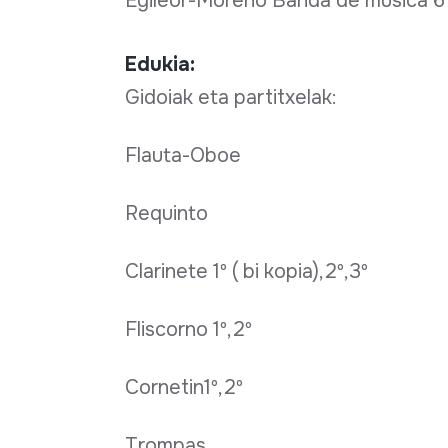
Egileor-Moreno Banda de musica 
Edukia:
Gidoiak eta partitxelak:
Flauta-Oboe
Requinto
Clarinete 1º ( bi kopia),2º,3º
Fliscorno 1º,2º
Cornetin1º,2º
Trompas