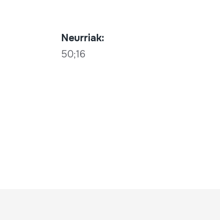
Neurriak:
50;16