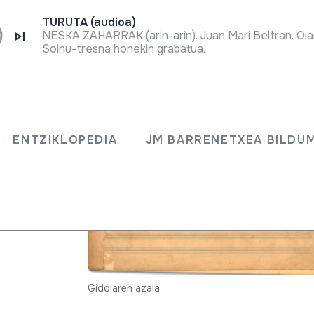
TURUTA (audioa)
NESKA ZAHARRAK (arin-arin). Juan Mari Beltran. Oia
Soinu-tresna honekin grabatua.
 Ora
ENTZIKLOPEDIA
JM BARRENETXEA BILDU
dango) 8
x)
Gidoiaren azala