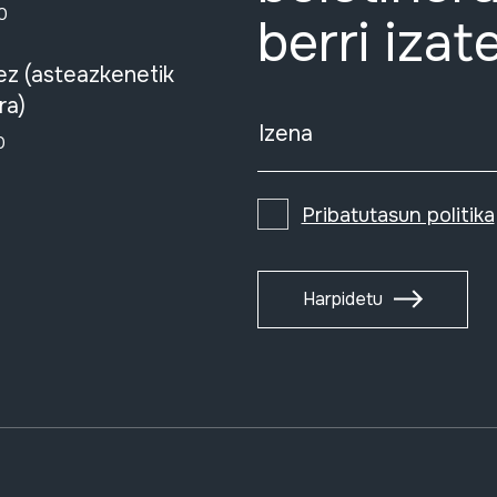
0
berri izat
ez (asteazkenetik
ra)
Izena
0
Pribatutasun politika
Harpidetu