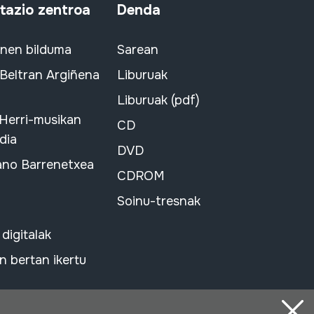
azio zentroa
Denda
snen bilduma
Sarean
 Beltran Argiñena
Liburuak
Liburuak (pdf)
 Herri-musikan
CD
dia
DVD
ano Barrenetxea
CDROM
Soinu-tresnak
 digitalak
 bertan ikertu