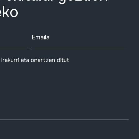
eko
Emaila
Irakurri eta onartzen ditut