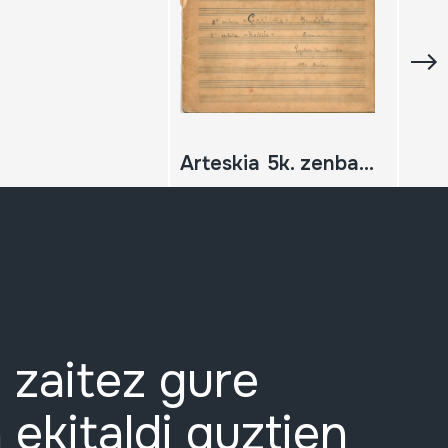
Arteskia 5k. zenbakia "Garbiñe" irustotza 6k. zenbakia "Koikile" Arin-ariñ
 zaitez gure
 ekitaldi guztien