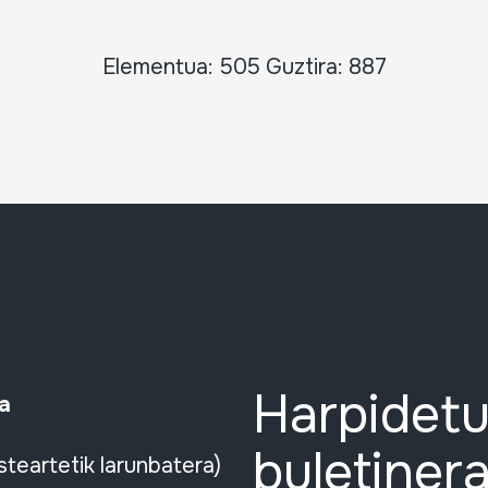
Elementua: 505 Guztira: 887
Harpidetu
a
buletinera
steartetik larunbatera)