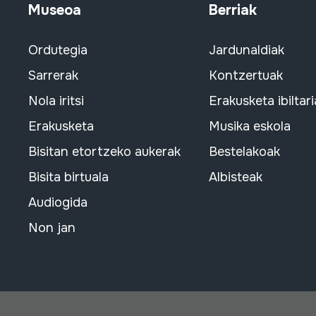
Museoa
Berriak
Ordutegia
Jardunaldiak
Sarrerak
Kontzertuak
Nola iritsi
Erakusketa ibiltari
Erakusketa
Musika eskola
Bisitan etortzeko aukerak
Bestelakoak
Bisita birtuala
Albisteak
Audiogida
Non jan