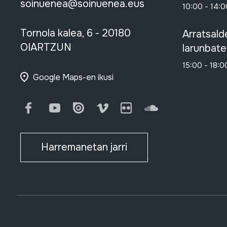
soinuenea@soinuenea.eus
10:00 - 14:0
Tornola kalea, 6 - 20180
Arratsald
OIARTZUN
larunbate
15:00 - 18:0
Google Maps-en ikusi
Facebook
Youtube
Issuu
Vimeo
Flickr
SoundCloud
Harremanetan jarri