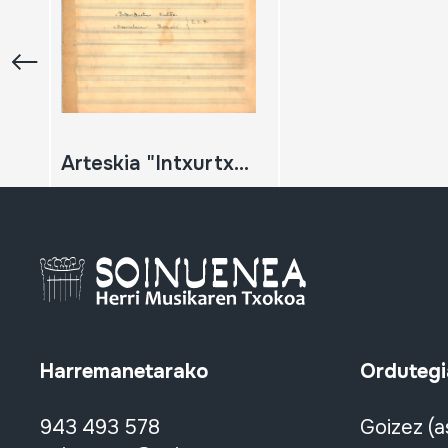
Arteskia "Intxurtxuetan" Irustotza "Basozelaian" Ariñ-ariñ
Harremanetarako
Ordutegi
943 493 578
Goizez (a