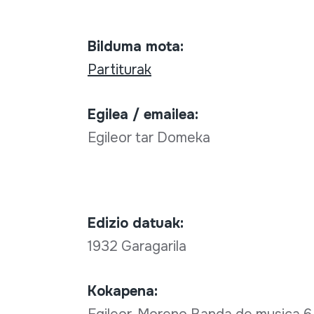
Bilduma mota:
Partiturak
Egilea / emailea:
Egileor tar Domeka
Edizio datuak:
1932 Garagarila
Kokapena: