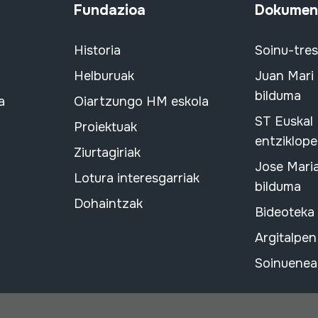
Fundazioa
Dokument
Historia
Soinu-tre
Helburuak
Juan Mari
bilduma
a
Oiartzungo HM eskola
ST Euskal
Proiektuak
entziklope
Ziurtagiriak
Jose Mari
Lotura interesgarriak
bilduma
Dohaintzak
Bideoteka
Argitalpen
Soinuenean