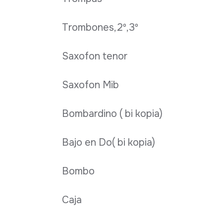
Trombones,2º,3º
Saxofon tenor
Saxofon Mib
Bombardino ( bi kopia)
Bajo en Do( bi kopia)
Bombo
Caja