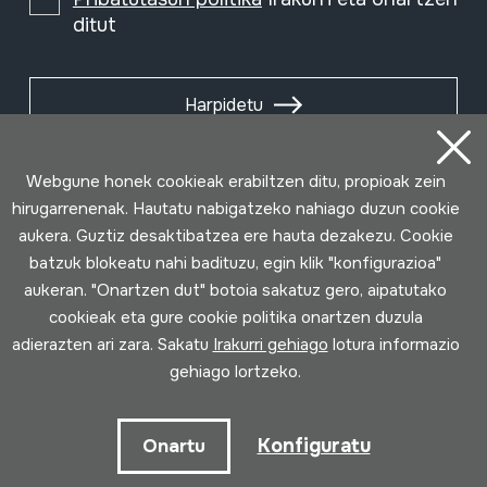
ditut
Harpidetu
Webgune honek cookieak erabiltzen ditu, propioak zein
hirugarrenenak. Hautatu nabigatzeko nahiago duzun cookie
aukera. Guztiz desaktibatzea ere hauta dezakezu. Cookie
batzuk blokeatu nahi badituzu, egin klik "konfigurazioa"
aukeran. "Onartzen dut" botoia sakatuz gero, aipatutako
cookieak eta gure cookie politika onartzen duzula
adierazten ari zara. Sakatu
Irakurri gehiago
lotura informazio
gehiago lortzeko.
Erabilpen baldintzak
Pribatutasun politika
Cookie politika
Konfiguratu
Onartu
Loturak garatua