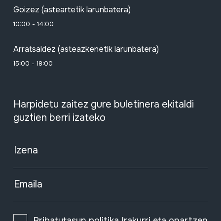
Goizez (asteartetik larunbatera)
10:00 - 14:00
Arratsaldez (asteazkenetik larunbatera)
15:00 - 18:00
Harpidetu zaitez gure buletinera ekitaldi
guztien berri izateko
Izena
Emaila
Pribatutasun politika
Irakurri eta onartzen