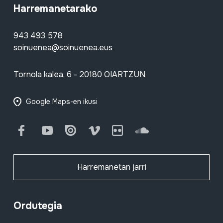
Harremanetarako
943 493 578
soinuenea@soinuenea.eus
Tornola kalea, 6 - 20180 OIARTZUN
Google Maps-en ikusi
Facebook
Youtube
Issuu
Vimeo
Flickr
SoundCloud
Harremanetan jarri
Ordutegia