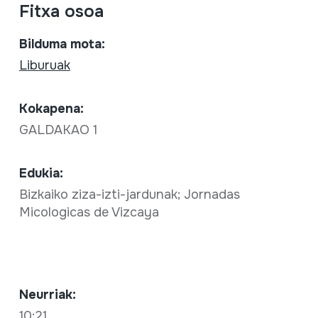
Fitxa osoa
Bilduma mota:
Liburuak
Kokapena:
GALDAKAO 1
Edukia:
Bizkaiko ziza-izti-jardunak; Jornadas
Micologicas de Vizcaya
Neurriak:
10;21