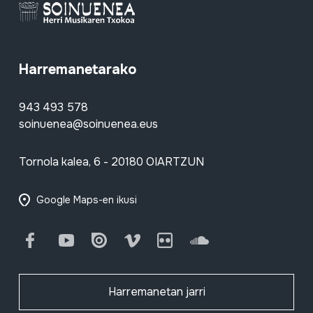
Harremanetarako
943 493 578
soinuenea@soinuenea.eus
Tornola kalea, 6 - 20180 OIARTZUN
Google Maps-en ikusi
Facebook
Youtube
Issuu
Vimeo
Flickr
SoundCloud
Harremanetan jarri