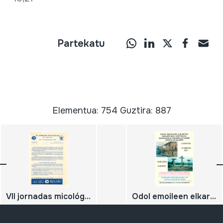
Partekatu
Elementua: 754 Guztira: 887
VII jornadas micológicas de Vizcaya. Octubre de 1979
Odol emoileen elkartea: Basurtuko ospitalea. Asociacion de donantes de sangre . Hospital de Basurto. V. batzar nagusia. Odol emoilearen eguna Galdakaoko ordezkaritza fundapenaren xxv: urteurrena. Buletin informatiboa..