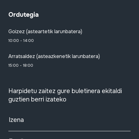
Ordutegia
Goizez (asteartetik larunbatera)
10:00 - 14:00
Arratsaldez (asteazkenetik larunbatera)
15:00 - 18:00
Harpidetu zaitez gure buletinera ekitaldi
guztien berri izateko
Izena