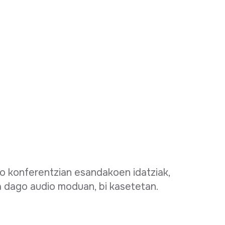
 konferentzian esandakoen idatziak,
a dago audio moduan, bi kasetetan.