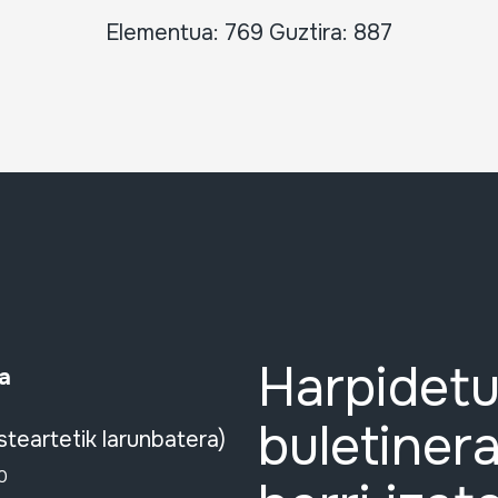
Elementua: 769 Guztira: 887
Harpidetu
a
buletinera
steartetik larunbatera)
0