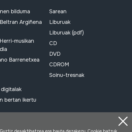
snen bilduma
Sarean
 Beltran Argiñena
Liburuak
Liburuak (pdf)
 Herri-musikan
CD
dia
DVD
ano Barrenetxea
CDROM
Soinu-tresnak
 digitalak
 bertan ikertu
 Guztiz desaktibatzea ere hauta dezakezu. Cookie batzuk