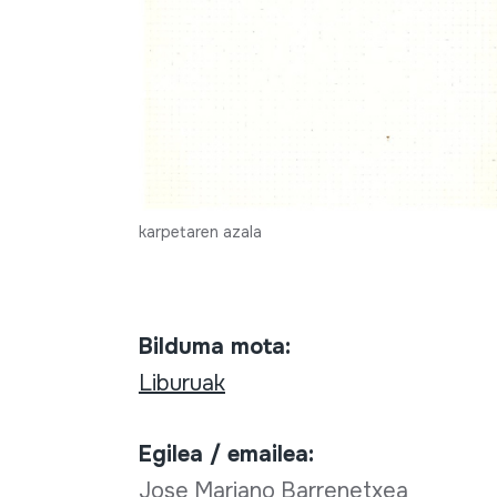
karpetaren azala
Bilduma mota:
Liburuak
Egilea / emailea:
Jose Mariano Barrenetxea