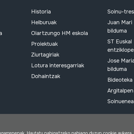
Historia
Soinu-tre
Helburuak
Juan Mari
bilduma
a
Oiartzungo HM eskola
ST Euskal
Proiektuak
entziklope
Ziurtagiriak
Jose Mari
Lotura interesgarriak
bilduma
Dohaintzak
Bideoteka
Argitalpen
Soinuenean
rugarrenenak. Hautatu nabigatzeko nahiago duzun cookie aukera.