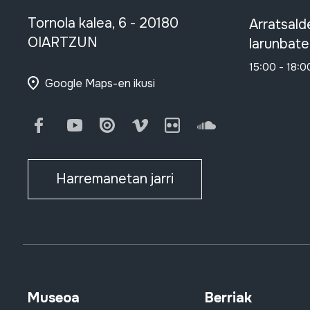
Tornola kalea, 6 - 20180
Arratsald
OIARTZUN
larunbate
15:00 - 18:0
Google Maps-en ikusi
Facebook
Youtube
Issuu
Vimeo
Flickr
SoundCloud
Harremanetan jarri
Museoa
Berriak