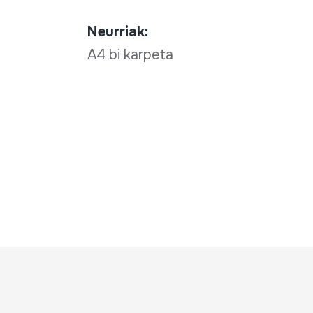
Neurriak:
A4 bi karpeta