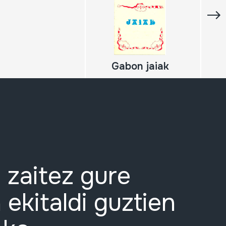
Gabon jaiak
 zaitez gure
 ekitaldi guztien