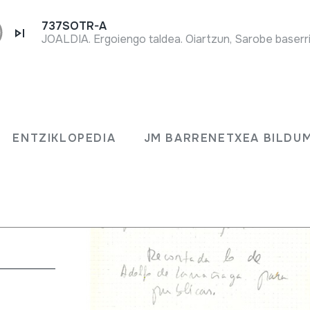
737SOTR-A
JOALDIA. Ergoiengo taldea. Oiartzun, Sarobe baserri
pleta
ENTZIKLOPEDIA
JM BARRENETXEA BILDU
984