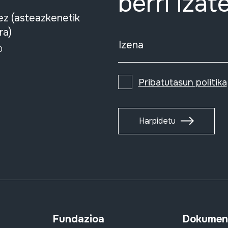
berri izat
ez (asteazkenetik
ra)
Izena
0
Pribatutasun politika
Harpidetu
Fundazioa
Dokument