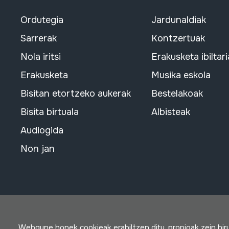
Ordutegia
Jardunaldiak
Sarrerak
Kontzertuak
Nola iritsi
Erakusketa ibiltari
Erakusketa
Musika eskola
Bisitan etortzeko aukerak
Bestelakoak
Bisita birtuala
Albisteak
Audiogida
Non jan
Webgune honek cookieak erabiltzen ditu, propioak zein hi