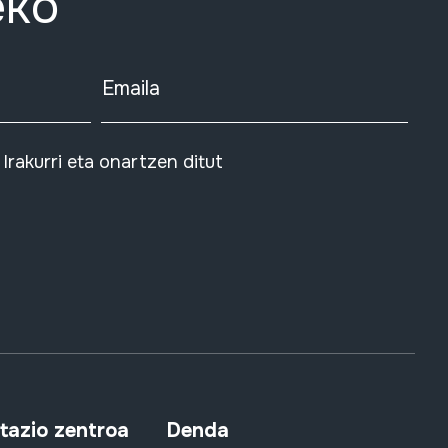
eko
Emaila
Irakurri eta onartzen ditut
azio zentroa
Denda