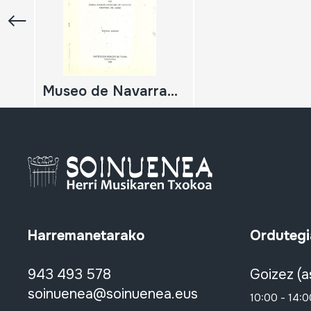
Museo de Navarra, Guia
Harremanetarako
Ordutegi
943 493 578
Goizez (a
soinuenea@soinuenea.eus
10:00 - 14:0