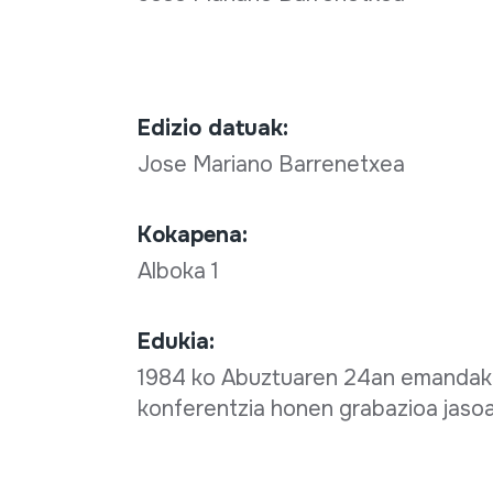
Edizio datuak:
Jose Mariano Barrenetxea
Kokapena:
Alboka 1
Edukia:
1984 ko Abuztuaren 24an emandako
konferentzia honen grabazioa jaso