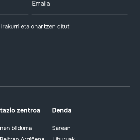
Emaila
Irakurri eta onartzen ditut
azio zentroa
Denda
snen bilduma
Sarean
 Beltran Argiñena
Liburuak