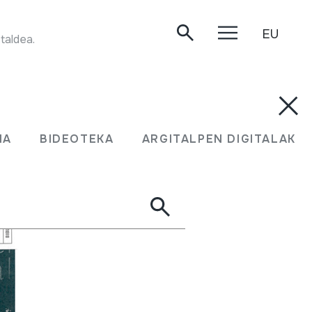
EU
KIRIKOKETA JOALDIA. Baztango 'jo ala jo' kirikoketa taldea. Hernani, 1999.
MA
BIDEOTEKA
ARGITALPEN DIGITALAK