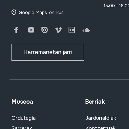
15:00 - 18:0
Google Maps-en ikusi
Facebook
Youtube
Issuu
Vimeo
Flickr
SoundCloud
Harremanetan jarri
Museoa
Berriak
Ordutegia
Jardunaldiak
Sarrerak
Kontzertuak