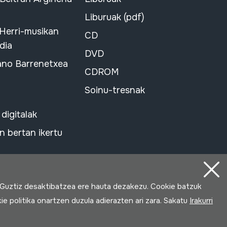
Liburuak (pdf)
 Herri-musikan
CD
dia
DVD
ano Barrenetxea
CDROM
Soinu-tresnak
 digitalak
 bertan ikertu
 Guztiz desaktibatzea ere hauta dezakezu. Cookie batzuk
ie politika onartzen duzula adierazten ari zara. Sakatu
Irakurri