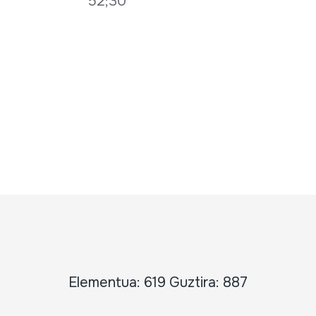
52;30
Elementua: 619 Guztira: 887