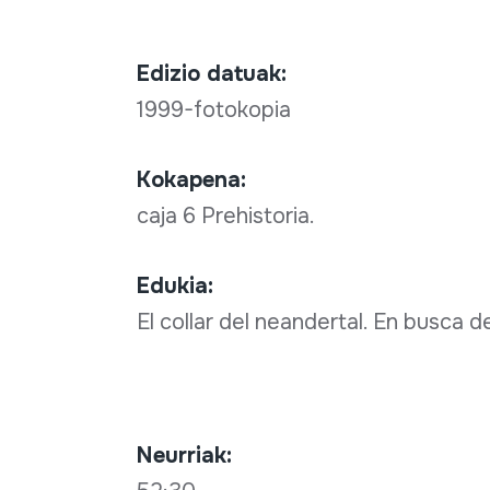
Edizio datuak:
1999-fotokopia
Kokapena:
caja 6 Prehistoria.
Edukia:
El collar del neandertal. En busca 
Neurriak: