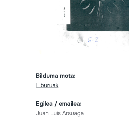
Bilduma mota:
Liburuak
Egilea / emailea:
Juan Luis Arsuaga