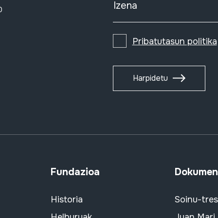
Izena
0
Pribatutasun politika
Harpidetu
Fundazioa
Dokument
Historia
Soinu-tre
Helburuak
Juan Mari