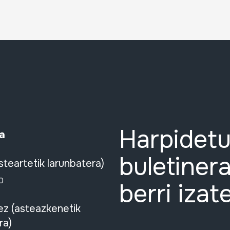
Harpidetu
a
buletinera
steartetik larunbatera)
0
berri izat
ez (asteazkenetik
ra)