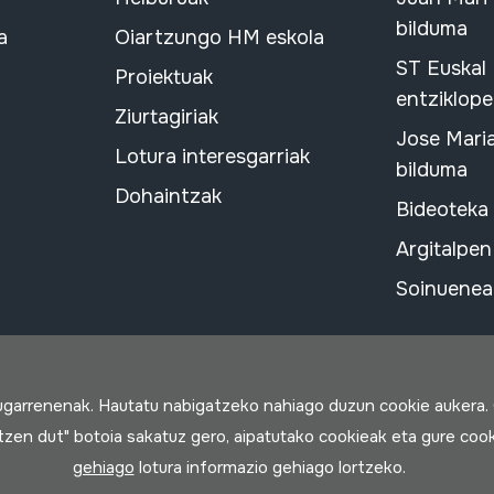
bilduma
a
Oiartzungo HM eskola
ST Euskal
Proiektuak
entziklope
Ziurtagiriak
Jose Mari
Lotura interesgarriak
bilduma
Dohaintzak
Bideoteka
Argitalpen
Soinuenean
rugarrenenak. Hautatu nabigatzeko nahiago duzun cookie aukera.
rtzen dut" botoia sakatuz gero, aipatutako cookieak eta gure cook
gehiago
lotura informazio gehiago lortzeko.