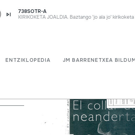
738SOTR-A
ENTZIKLOPEDIA
JM BARRENETXEA BILDU