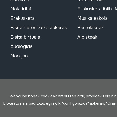
Nola iritsi
Erakusketa ibiltari
Erakusketa
Musika eskola
Bisitan etortzeko aukerak
Bestelakoak
Bisita birtuala
Albisteak
Audiogida
Non jan
Webgune honek cookieak erabiltzen ditu, propioak zein hi
blokeatu nahi badituzu, egin klik "konfigurazioa" aukeran. "Ona