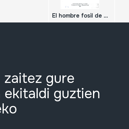
El hombre fosil de Ibeas y el pleistoceno de la sierra de Atapuerca.
 zaitez gure
 ekitaldi guztien
eko