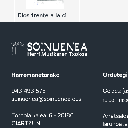
Dios frente a la ciencia
Harremanetarako
Ordutegi
943 493 578
Goizez (a
soinuenea@soinuenea.eus
10:00 - 14:0
Tornola kalea, 6 - 20180
Arratsald
OIARTZUN
larunbate