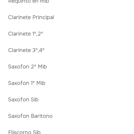
Requinto en mib
Clarinete Principal
Clarinete 1º,2º
Clarinete 3º,4º
Saxofon 2º Mib
Saxofon 1º Mib
Saxofon Sib
Saxofon Baritono
Fliscorno Sib