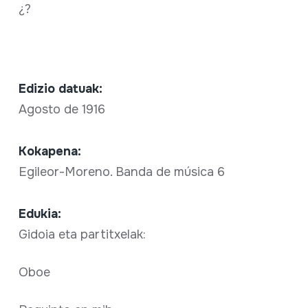
¿?
Edizio datuak:
Agosto de 1916
Kokapena:
Egileor-Moreno. Banda de música 6
Edukia:
Gidoia eta partitxelak:
Oboe