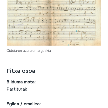
Gidoiaren azalaren argazkia
Fitxa osoa
Bilduma mota:
Partiturak
Egilea / emailea: