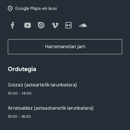
Google Maps-en ikusi
Facebook
Youtube
Issuu
Vimeo
Flickr
SoundCloud
Harremanetan jarri
Ordutegia
Goizez (asteartetik larunbatera)
10:00 - 14:00
Arratsaldez (asteazkenetik larunbatera)
15:00 - 18:00