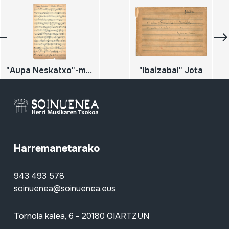
"Aupa Neskatxo"-marcha y escenas de Txori erri
"Ibaizabal" Jota
Harremanetarako
943 493 578
soinuenea@soinuenea.eus
Tornola kalea, 6 - 20180 OIARTZUN