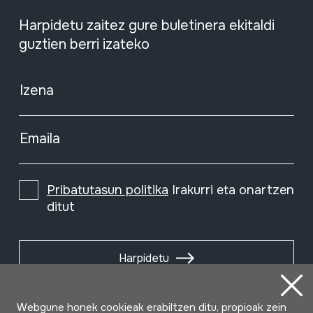
Harpidetu zaitez gure buletinera ekitaldi
guztien berri izateko
Izena
Emaila
Pribatutasun politika
Irakurri eta onartzen
ditut
Harpidetu
Webgune honek cookieak erabiltzen ditu, propioak zein