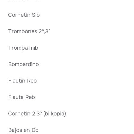
Cornetin Sib
Trombones 2º,3º
Trompa mib
Bombardino
Flautin Reb
Flauta Reb
Cornetin 2,3º (bi kopia)
Bajos en Do