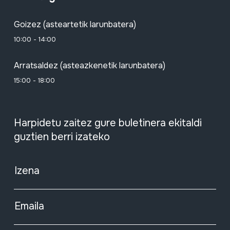
Goizez (asteartetik larunbatera)
10:00 - 14:00
Arratsaldez (asteazkenetik larunbatera)
15:00 - 18:00
Harpidetu zaitez gure buletinera ekitaldi
guztien berri izateko
Izena
Emaila