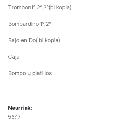
Trombon1º,2º,3º(bi kopia)
Bombardino 1º,2º
Bajo en Do( bi kopia)
Caja
Bombo y platillos
Neurriak:
56;17