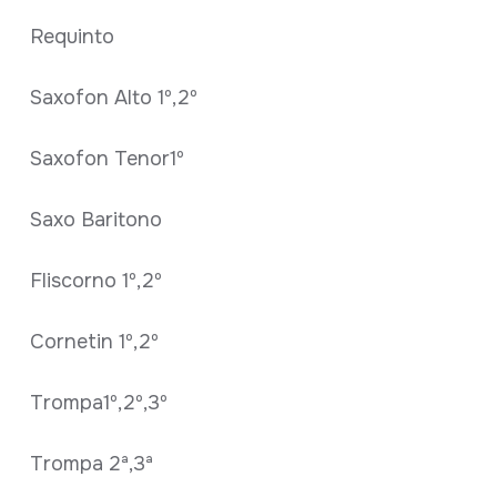
Requinto
Saxofon Alto 1º,2º
Saxofon Tenor1º
Saxo Baritono
Fliscorno 1º,2º
Cornetin 1º,2º
Trompa1º,2º,3º
Trompa 2ª,3ª