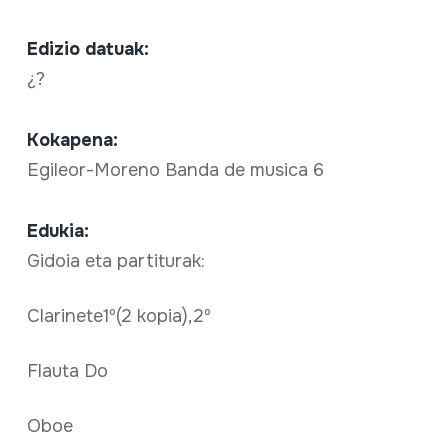
Edizio datuak:
¿?
Kokapena:
Egileor-Moreno Banda de musica 6
Edukia:
Gidoia eta partiturak:
Clarinete1º(2 kopia),2º
Flauta Do
Oboe