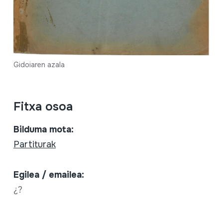
Gidoiaren azala
Fitxa osoa
Bilduma mota:
Partiturak
Egilea / emailea:
¿?