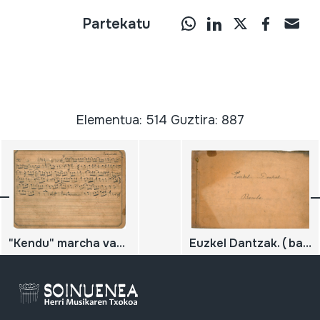
Partekatu
Elementua: 514 Guztira: 887
"Kendu" marcha vasca. Nº3-nº4
Euzkel Dantzak. ( bailables vascos)