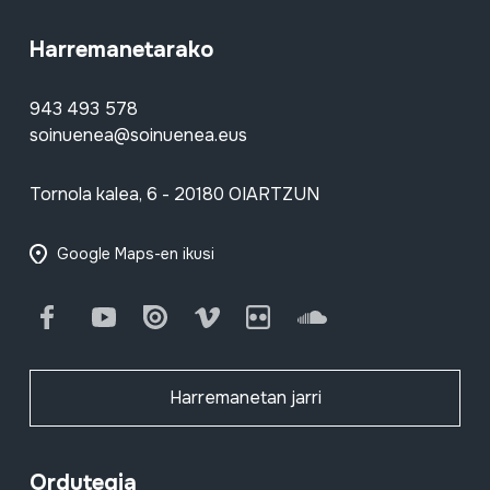
Harremanetarako
943 493 578
soinuenea@soinuenea.eus
Tornola kalea, 6 - 20180 OIARTZUN
Google Maps-en ikusi
Facebook
Youtube
Issuu
Vimeo
Flickr
SoundCloud
Harremanetan jarri
Ordutegia