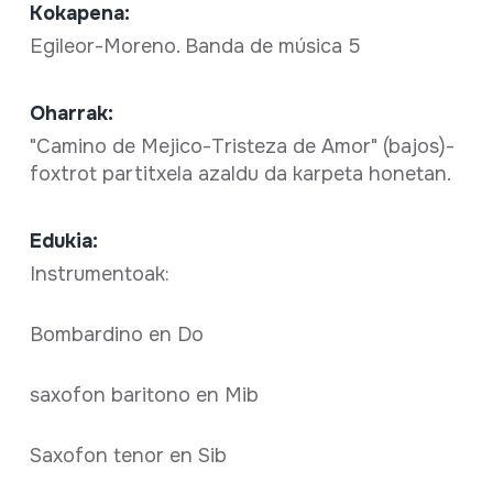
Kokapena:
Egileor-Moreno. Banda de música 5
Oharrak:
"Camino de Mejico-Tristeza de Amor" (bajos)-
foxtrot partitxela azaldu da karpeta honetan.
Edukia:
Instrumentoak:
Bombardino en Do
saxofon baritono en Mib
Saxofon tenor en Sib