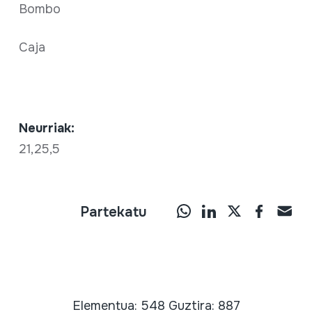
Bombo
Caja
Neurriak:
21,25,5
Partekatu
Elementua: 548 Guztira: 887