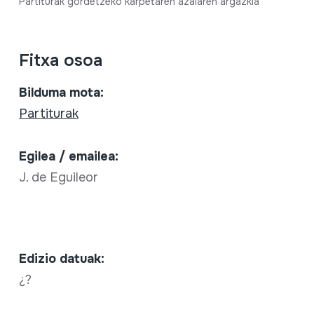
Partiturak gordetzeko karpetaren azalaren argazkia
Fitxa osoa
Bilduma mota:
Partiturak
Egilea / emailea:
J. de Eguileor
Edizio datuak:
¿?