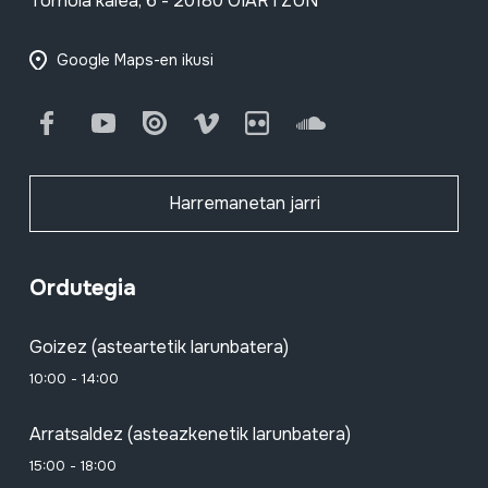
Tornola kalea, 6 - 20180 OIARTZUN
Google Maps-en ikusi
Facebook
Youtube
Issuu
Vimeo
Flickr
SoundCloud
Harremanetan jarri
Ordutegia
Goizez (asteartetik larunbatera)
10:00 - 14:00
Arratsaldez (asteazkenetik larunbatera)
15:00 - 18:00