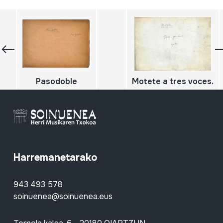
Pasodoble
Motete a tres voces.
Harremanetarako
943 493 578
soinuenea@soinuenea.eus