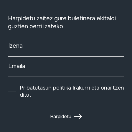
Harpidetu zaitez gure buletinera ekitaldi
guztien berri izateko
Izena
Emaila
Pribatutasun politika
Irakurri eta onartzen
ditut
Harpidetu