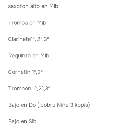
saxofon alto en Mib
Trompa en Mib
Clarinete1º, 2º,3º
Requinto en Mib
Cornetin 1º,2º
Trombon 1º,2º,3º
Bajo en Do ( pobre Niña 3 kopia)
Bajo en Sib