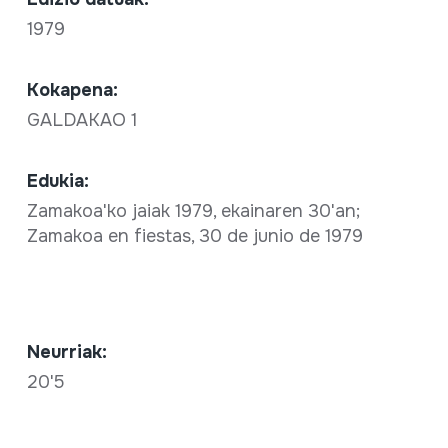
1979
Kokapena:
GALDAKAO 1
Edukia:
Zamakoa'ko jaiak 1979, ekainaren 30'an;
Zamakoa en fiestas, 30 de junio de 1979
Neurriak:
20'5