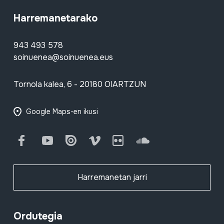
Harremanetarako
943 493 578
soinuenea@soinuenea.eus
Tornola kalea, 6 - 20180 OIARTZUN
Google Maps-en ikusi
Facebook
Youtube
Issuu
Vimeo
Flickr
SoundCloud
Harremanetan jarri
Ordutegia