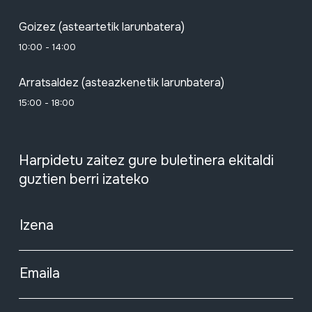
Goizez (asteartetik larunbatera)
10:00 - 14:00
Arratsaldez (asteazkenetik larunbatera)
15:00 - 18:00
Harpidetu zaitez gure buletinera ekitaldi
guztien berri izateko
Izena
Emaila