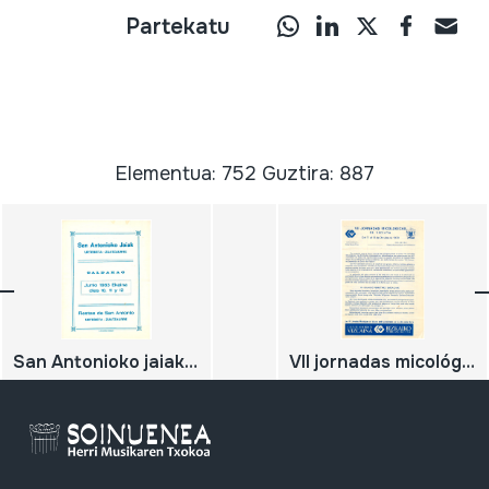
Partekatu
Elementua: 752 Guztira: 887
San Antonioko jaiak. Fiestas de San Antonio;Urtebieta-Zuatzaurre;Junio1983 Ekaina
VII jornadas micológicas de Vizcaya. Octubre de 1979