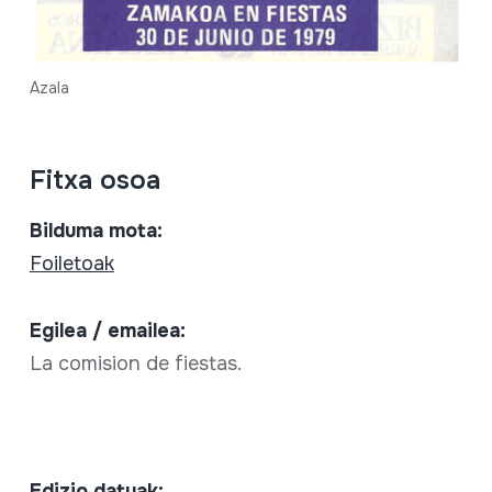
Azala
Fitxa osoa
Bilduma mota:
Foiletoak
Egilea / emailea:
La comision de fiestas.
Edizio datuak: