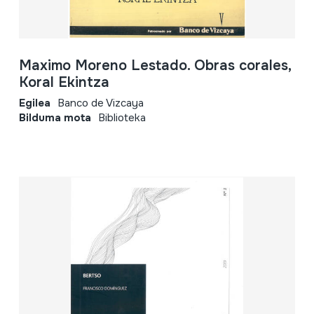
Maximo Moreno Lestado. Obras corales,
Koral Ekintza
Egilea
Banco de Vizcaya
Bilduma mota
Biblioteka