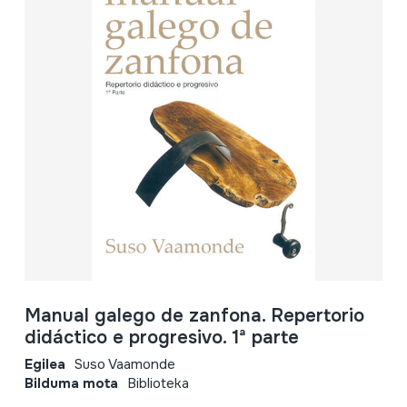
Manual galego de zanfona. Repertorio
didáctico e progresivo. 1ª parte
Egilea
Suso Vaamonde
Bilduma mota
Biblioteka