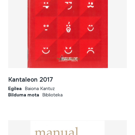
Kantaleon 2017
Egilea
Baiona Kantuz
Bilduma mota
Biblioteka