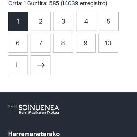
Orria: 1 Guztira: 585 (14039 erregistro)
1
2
3
4
5
6
7
8
9
10
11
Harremanetarako