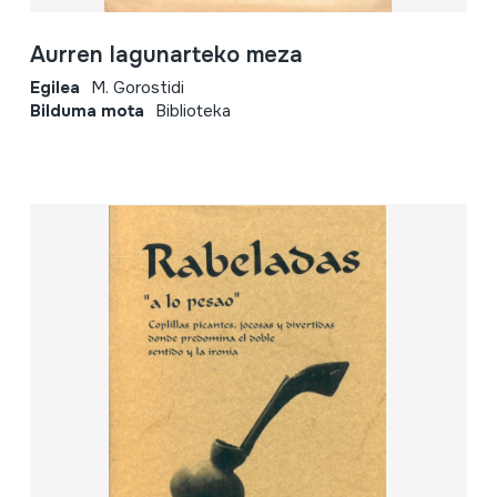
Aurren lagunarteko meza
Egilea
M. Gorostidi
Bilduma mota
Biblioteka