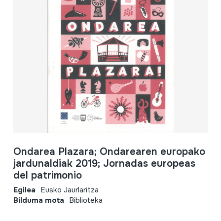
Ondarea Plazara; Ondarearen europako
jardunaldiak 2019; Jornadas europeas
del patrimonio
Egilea
Eusko Jaurlaritza
Bilduma mota
Biblioteka