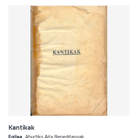
Kantikak
Egilea
Ahurtiko Aita Beneditanoak