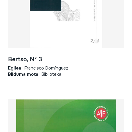
Bertso, Nº 3
Egilea
Francisco Domínguez
Bilduma mota
Biblioteka