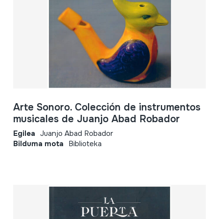
Arte Sonoro. Colección de instrumentos
musicales de Juanjo Abad Robador
Egilea
Juanjo Abad Robador
Bilduma mota
Biblioteka