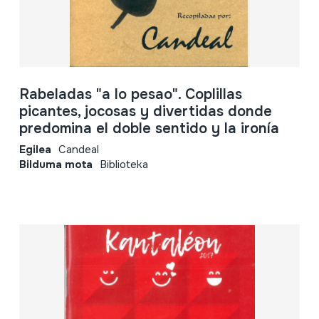
Rabeladas "a lo pesao". Coplillas
picantes, jocosas y divertidas donde
predomina el doble sentido y la ironía
Egilea
Candeal
Bilduma mota
Biblioteka