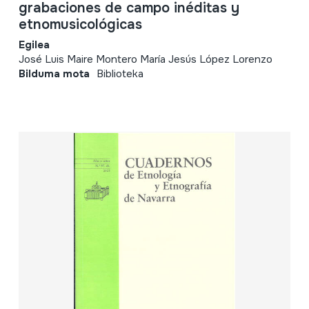
grabaciones de campo inéditas y
etnomusicológicas
Egilea
José Luis Maire Montero María Jesús López Lorenzo
Bilduma mota
Biblioteka