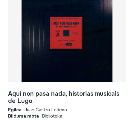
Aquí non pasa nada, historias musicais
de Lugo
Egilea
Juan Castro Lodeiro
Bilduma mota
Biblioteka