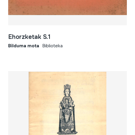
Ehorzketak S.1
Bilduma mota
Biblioteka