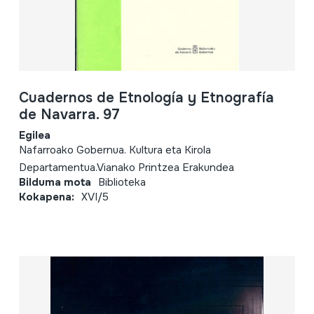
Cuadernos de Etnología y Etnografía
de Navarra. 97
Egilea
Nafarroako Gobernua. Kultura eta Kirola
Departamentua.Vianako Printzea Erakundea
Bilduma mota
Biblioteka
Kokapena:
XVI/5