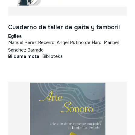
Cuaderno de taller de gaita y tamboril
Egilea
Manuel Pérez Becerro, Ángel Rufino de Haro, Maribel
Sánchez Barrado
Bilduma mota
Biblioteka