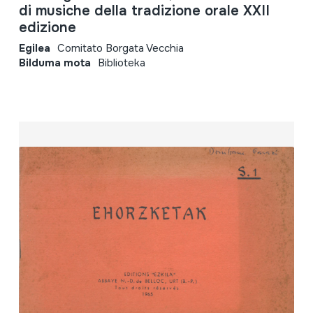
di musiche della tradizione orale XXII
edizione
Egilea
Comitato Borgata Vecchia
Bilduma mota
Biblioteka