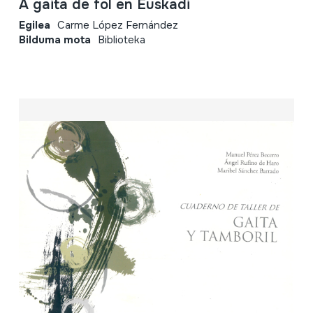
A gaita de fol en Euskadi
Egilea
Carme López Fernández
Bilduma mota
Biblioteka