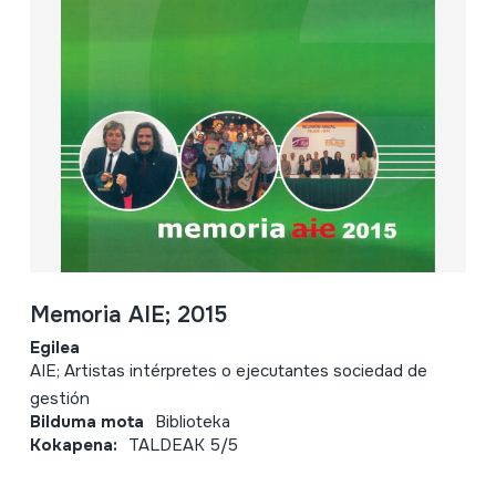
Memoria AIE; 2015
Egilea
AIE; Artistas intérpretes o ejecutantes sociedad de
gestión
Bilduma mota
Biblioteka
Kokapena:
TALDEAK 5/5