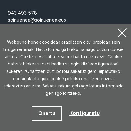
943 493 578
soinuenea@soinuenea.eus
Tornola kalea, 6 - 20180 OIARTZUN
Webgune honek cookieak erabiltzen ditu, propioak zein
hirugarrenenak. Hautatu nabigatzeko nahiago duzun cookie
Google Maps-en ikusi
aukera. Guztiz desaktibatzea ere hauta dezakezu. Cookie
batzuk blokeatu nahi badituzu, egin klik "konfigurazioa"
Facebook
Youtube
Issuu
Vimeo
Flickr
SoundCloud
aukeran. "Onartzen dut" botoia sakatuz gero, aipatutako
cookieak eta gure cookie politika onartzen duzula
adierazten ari zara. Sakatu
Irakurri gehiago
lotura informazio
Harremanetan jarri
gehiago lortzeko.
Ordutegia
Konfiguratu
Onartu
Goizez (asteartetik larunbatera)