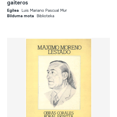
gaiteros
Egilea
Luis Mariano Pascual Mur
Bilduma mota
Biblioteka