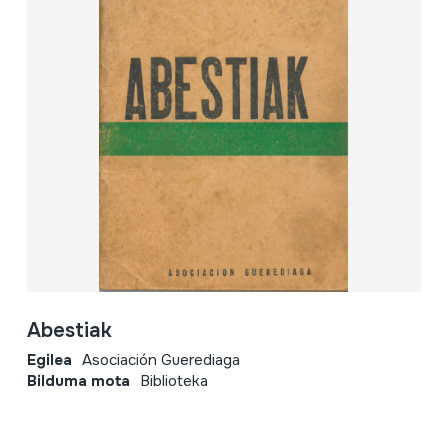
Abestiak
Egilea
Asociación Guerediaga
Bilduma mota
Biblioteka