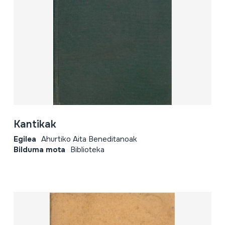
Kantikak
Egilea
Ahurtiko Aita Beneditanoak
Bilduma mota
Biblioteka