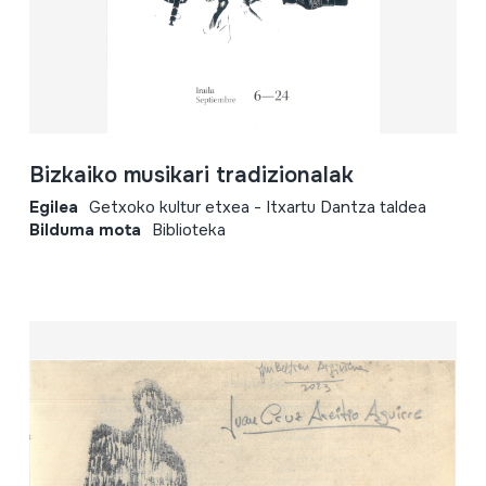
Bizkaiko musikari tradizionalak
Egilea
Getxoko kultur etxea - Itxartu Dantza taldea
Bilduma mota
Biblioteka