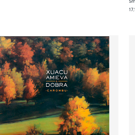
Sm
17