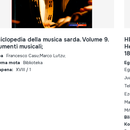
iclopedia della musica sarda. Volume 9.
H
umenti musicali;
He
18
ea
Francesco Casu;Marco Lutzu;
uma mota
Biblioteka
Eg
apena:
XVIII / 1
Eg
Ju
Te
Ez
Ma
Mi
Bi
Ko