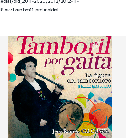
edia1/bid_2011-2020/2012/2012-11-
,18.oiartzun.hm11.jardunaldiak