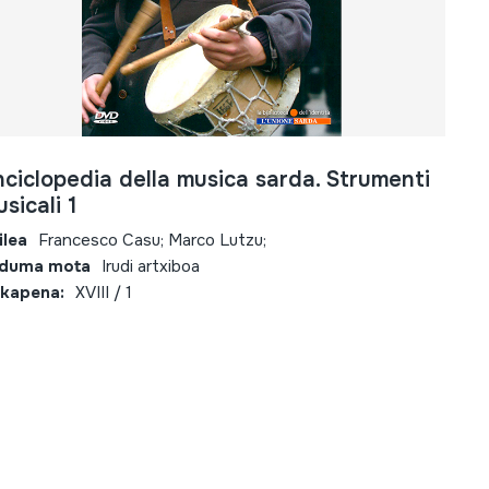
ciclopedia della musica sarda. Strumenti
sicali 1
ilea
Francesco Casu; Marco Lutzu;
lduma mota
Irudi artxiboa
kapena:
XVIII / 1