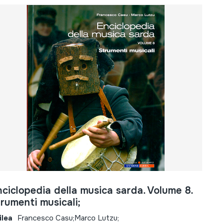
ciclopedia della musica sarda. Volume 8.
rumenti musicali;
ilea
Francesco Casu;Marco Lutzu;