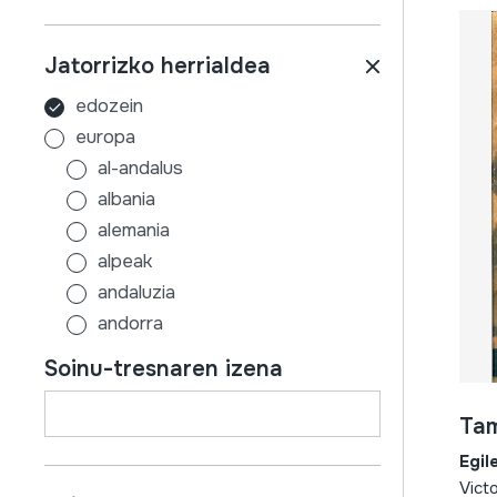
Jatorrizko herrialdea
edozein
europa
al-andalus
albania
alemania
alpeak
andaluzia
andorra
aragoi
Soinu-tresnaren izena
armenia
asturias
Tam
austria
Egil
azerbaijan
Vict