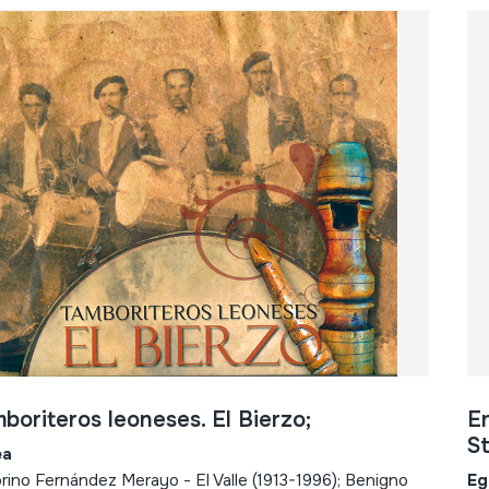
boriteros leoneses. El Bierzo;
En
St
ea
orino Fernández Merayo - El Valle (1913-1996); Benigno
Eg