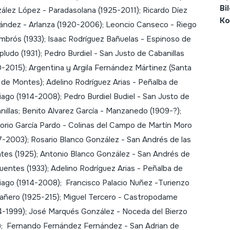
Bi
ález López - Paradasolana (1925-2011); Ricardo Díez
Ko
ández - Arlanza (1920-2006); Leoncio Canseco - Riego
mbrós (1933); Isaac Rodríguez Bañuelas - Espinoso de
ludo (1931); Pedro Burdiel - San Justo de Cabanillas
0-2015); Argentina y Argila Fernández Mártinez (Santa
 de Montes); Adelino Rodríguez Arias - Peñalba de
iago (1914-2008); Pedro Burdiel Budiel - San Justo de
nillas; Benito Alvarez García - Manzanedo (1909-?);
orio García Pardo - Colinas del Campo de Martín Moro
7-2003); Rosario Blanco González - San Andrés de las
tes (1925); Antonio Blanco González - San Andrés de
Puentes (1933); Adelino Rodríguez Arias - Peñalba de
iago (1914-2008); Francisco Palacio Nuñez -Turienzo
añero (1925-215); Miguel Tercero - Castropodame
4-1999); José Marqués González - Noceda del Bierzo
1); Fernando Fernández Fernández - San Adrian de