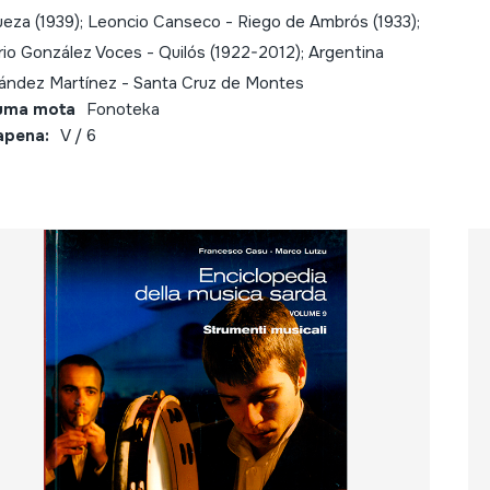
ueza (1939); Leoncio Canseco - Riego de Ambrós (1933);
erio González Voces - Quilós (1922-2012); Argentina
ández Martínez - Santa Cruz de Montes
uma mota
Fonoteka
apena:
V / 6