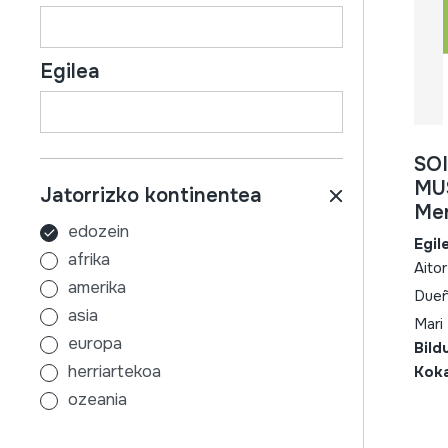
Egilea
SO
MUS
Jatorrizko kontinentea
Men
edozein
Egil
afrika
Aito
amerika
Dueñ
asia
Mari
europa
Bild
herriartekoa
Kok
ozeania