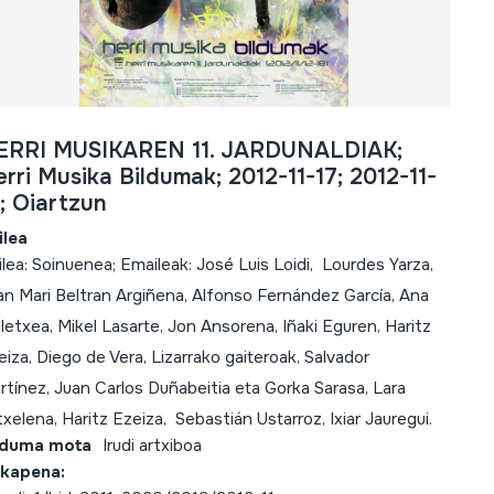
ERRI MUSIKAREN 11. JARDUNALDIAK;
rri Musika Bildumak; 2012-11-17; 2012-11-
; Oiartzun
ilea
ilea: Soinuenea; Emaileak: José Luis Loidi, Lourdes Yarza,
an Mari Beltran Argiñena, Alfonso Fernández García, Ana
lletxea, Mikel Lasarte, Jon Ansorena, Iñaki Eguren, Haritz
eiza, Diego de Vera, Lizarrako gaiteroak, Salvador
rtínez, Juan Carlos Duñabeitia eta Gorka Sarasa, Lara
txelena, Haritz Ezeiza, Sebastián Ustarroz, Ixiar Jauregui.
lduma mota
Irudi artxiboa
kapena: