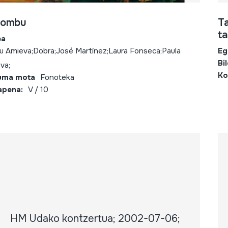
rombu
Ta
ta
ea
u Amieva;Dobra;José Martínez;Laura Fonseca;Paula
Eg
Bi
va;
Ko
uma mota
Fonoteka
apena:
V / 10