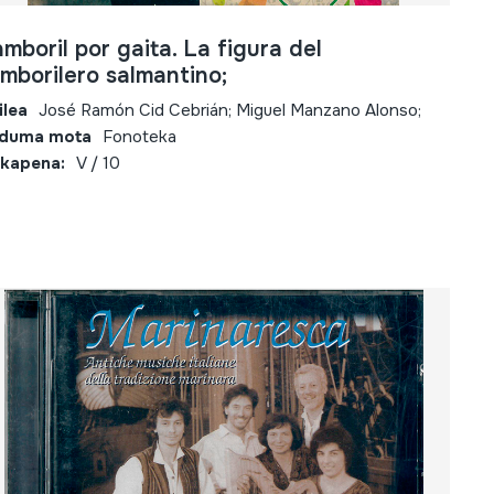
mboril por gaita. La figura del
mborilero salmantino;
ilea
José Ramón Cid Cebrián; Miguel Manzano Alonso;
lduma mota
Fonoteka
kapena:
V / 10