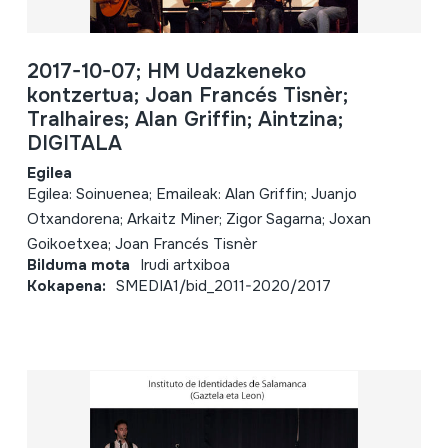
2017-10-07; HM Udazkeneko
kontzertua; Joan Francés Tisnèr;
Tralhaires; Alan Griffin; Aintzina;
DIGITALA
Egilea
Egilea: Soinuenea; Emaileak: Alan Griffin; Juanjo
Otxandorena; Arkaitz Miner; Zigor Sagarna; Joxan
Goikoetxea; Joan Francés Tisnèr
Bilduma mota
Irudi artxiboa
Kokapena:
SMEDIA1/bid_2011-2020/2017