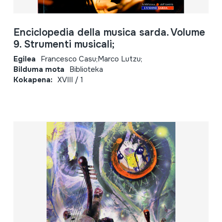
Enciclopedia della musica sarda. Volume
9. Strumenti musicali;
Egilea
Francesco Casu;Marco Lutzu;
Bilduma mota
Biblioteka
Kokapena:
XVIII / 1