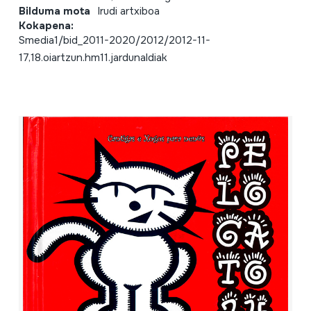
Bilduma mota
Irudi artxiboa
Kokapena:
Smedia1/bid_2011-2020/2012/2012-11-
17,18.oiartzun.hm11.jardunaldiak