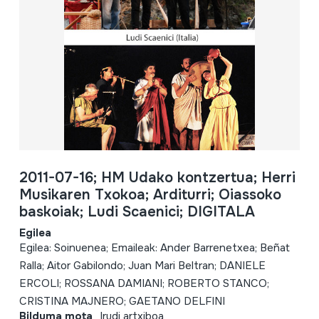
2011-07-16; HM Udako kontzertua; Herri
Musikaren Txokoa; Arditurri; Oiassoko
baskoiak; Ludi Scaenici; DIGITALA
Egilea
Egilea: Soinuenea; Emaileak: Ander Barrenetxea; Beñat
Ralla; Aitor Gabilondo; Juan Mari Beltran; DANIELE
ERCOLI; ROSSANA DAMIANI; ROBERTO STANCO;
CRISTINA MAJNERO; GAETANO DELFINI
Bilduma mota
Irudi artxiboa