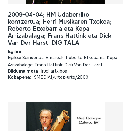
2009-04-04; HM Udaberriko
kontzertua; Herri Musikaren Txokoa;
Roberto Etxebarria eta Kepa
Arrizabalaga; Frans Hattink eta Dick
Van Der Harst; DIGITALA
Egilea
Egilea: Soinuenea; Emaileak: Roberto Etxebarria; Kepa
Arrizabalaga; Frans Hattink; Dick Van Der Harst
Bilduma mota
Irudi artxiboa
Kokapena:
SMEDIA1/urtez-urte/2009