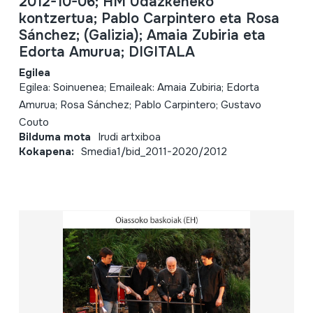
2012-10-06; HM Udazkeneko
kontzertua; Pablo Carpintero eta Rosa
Sánchez; (Galizia); Amaia Zubiria eta
Edorta Amurua; DIGITALA
Egilea
Egilea: Soinuenea; Emaileak: Amaia Zubiria; Edorta
Amurua; Rosa Sánchez; Pablo Carpintero; Gustavo
Couto
Bilduma mota
Irudi artxiboa
Kokapena:
Smedia1/bid_2011-2020/2012