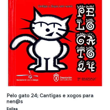
Pelo gato 24; Cantigas e xogos para
nen@s
Egilea