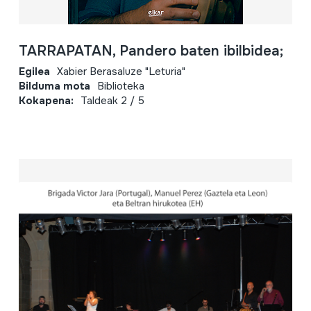
TARRAPATAN, Pandero baten ibilbidea;
Egilea
Xabier Berasaluze "Leturia"
Bilduma mota
Biblioteka
Kokapena:
Taldeak 2 / 5