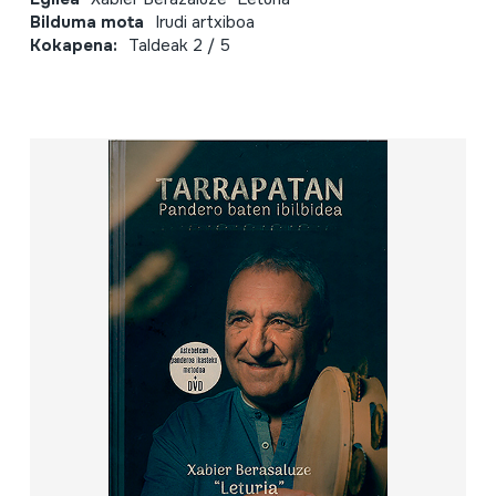
Bilduma mota
Irudi artxiboa
Kokapena:
Taldeak 2 / 5