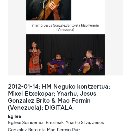
2012-01-14; HM Neguko kontzertua;
Mixel Etxekopar; Ynarhu, Jesus
Gonzalez Brito & Mao Fermín
(Venezuela); DIGITALA
Egilea
Egilea: Soinuenea; Emaileak: Ynarhu Silva, Jesus
Gonzalez Brito eta Mao Fermin Ruiz