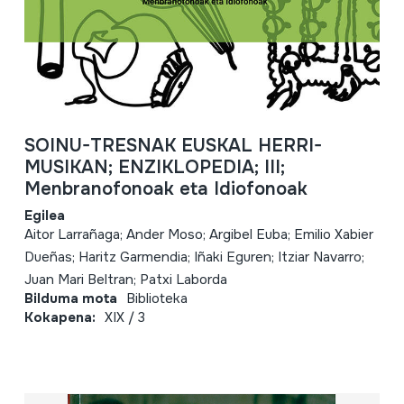
SOINU-TRESNAK EUSKAL HERRI-
MUSIKAN; ENZIKLOPEDIA; III;
Menbranofonoak eta Idiofonoak
Egilea
Aitor Larrañaga; Ander Moso; Argibel Euba; Emilio Xabier
Dueñas; Haritz Garmendia; Iñaki Eguren; Itziar Navarro;
Juan Mari Beltran; Patxi Laborda
Bilduma mota
Biblioteka
Kokapena:
XIX / 3