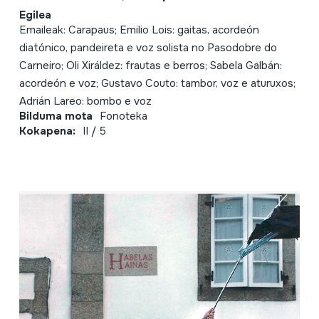
Egilea
Emaileak: Carapaus; Emilio Lois: gaitas, acordeón
diatónico, pandeireta e voz solista no Pasodobre do
Carneiro; Oli Xiráldez: frautas e berros; Sabela Galbán:
acordeón e voz; Gustavo Couto: tambor, voz e aturuxos;
Adrián Lareo: bombo e voz
Bilduma mota
Fonoteka
Kokapena:
II / 5