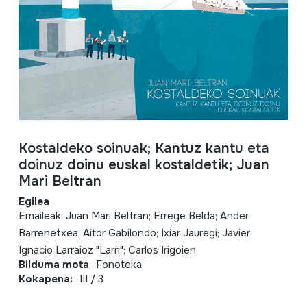
Kostaldeko soinuak; Kantuz kantu eta
doinuz doinu euskal kostaldetik; Juan
Mari Beltran
Egilea
Emaileak: Juan Mari Beltran; Errege Belda; Ander
Barrenetxea; Aitor Gabilondo; Ixiar Jauregi; Javier
Ignacio Larraioz "Larri"; Carlos Irigoien
Bilduma mota
Fonoteka
Kokapena:
III / 3