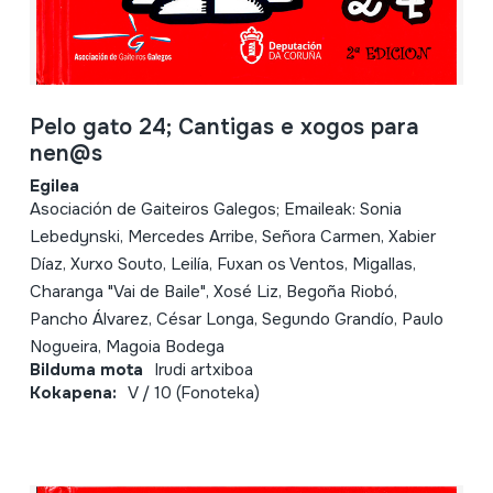
Pelo gato 24; Cantigas e xogos para
nen@s
Egilea
Asociación de Gaiteiros Galegos; Emaileak: Sonia
Lebedynski, Mercedes Arribe, Señora Carmen, Xabier
Díaz, Xurxo Souto, Leilía, Fuxan os Ventos, Migallas,
Charanga "Vai de Baile", Xosé Liz, Begoña Riobó,
Pancho Álvarez, César Longa, Segundo Grandío, Paulo
Nogueira, Magoia Bodega
Bilduma mota
Irudi artxiboa
Kokapena:
V / 10 (Fonoteka)