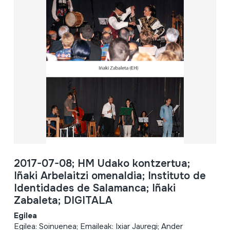
2017-07-08; HM Udako kontzertua;
Iñaki Arbelaitzi omenaldia; Instituto de
Identidades de Salamanca; Iñaki
Zabaleta; DIGITALA
Egilea
Egilea: Soinuenea; Emaileak: Ixiar Jauregi; Ander