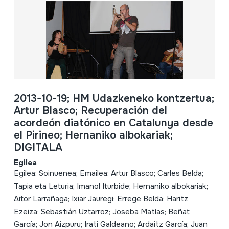
2013-10-19; HM Udazkeneko kontzertua;
Artur Blasco; Recuperación del
acordeón diatónico en Catalunya desde
el Pirineo; Hernaniko albokariak;
DIGITALA
Egilea
Egilea: Soinuenea; Emailea: Artur Blasco; Carles Belda;
Tapia eta Leturia; Imanol Iturbide; Hernaniko albokariak;
Aitor Larrañaga; Ixiar Jauregi; Errege Belda; Haritz
Ezeiza; Sebastián Uztarroz; Joseba Matías; Beñat
García; Jon Aizpuru; Irati Galdeano; Ardaitz García; Juan