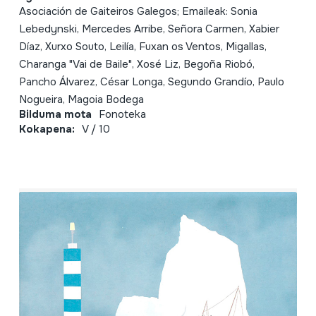
Asociación de Gaiteiros Galegos; Emaileak: Sonia
Lebedynski, Mercedes Arribe, Señora Carmen, Xabier
Díaz, Xurxo Souto, Leilía, Fuxan os Ventos, Migallas,
Charanga "Vai de Baile", Xosé Liz, Begoña Riobó,
Pancho Álvarez, César Longa, Segundo Grandío, Paulo
Nogueira, Magoia Bodega
Bilduma mota
Fonoteka
Kokapena:
V / 10