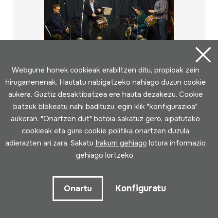
Webgune honek cookieak erabiltzen ditu, propioak zein
hirugarrenenak. Hautatu nabigatzeko nahiago duzun cookie
aukera. Guztiz desaktibatzea ere hauta dezakezu. Cookie
batzuk blokeatu nahi badituzu, egin klik "konfigurazioa"
aukeran. "Onartzen dut" botoia sakatuz gero, aipatutako
cookieak eta gure cookie politika onartzen duzula
adierazten ari zara. Sakatu
Irakurri gehiago
lotura informazio
gehiago lortzeko.
2014-12-27; HM Neguko kontzertua;
Herri Musikaren Txokoa; Donostiako
txistulariak; Ringorrango; DIGITALA
Konfiguratu
Onartu
Egilea
Egilea: Soinuenea; Emaileak: Donostiako txistulariak;