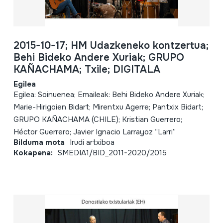
2015-10-17; HM Udazkeneko kontzertua;
Behi Bideko Andere Xuriak; GRUPO
KAÑACHAMA; Txile; DIGITALA
Egilea
Egilea: Soinuenea; Emaileak: Behi Bideko Andere Xuriak;
Marie-Hirigoien Bidart; Mirentxu Agerre; Pantxix Bidart;
GRUPO KAÑACHAMA (CHILE); Kristian Guerrero;
Héctor Guerrero; Javier Ignacio Larrayoz “Larri”
Bilduma mota
Irudi artxiboa
Kokapena:
SMEDIA1/BID_2011-2020/2015