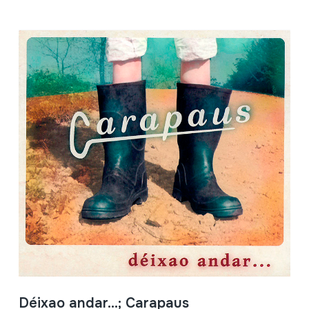
Déixao andar...; Carapaus