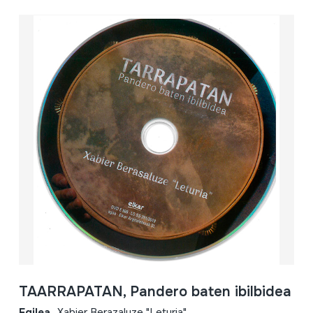
TAARRAPATAN, Pandero baten ibilbidea
Egilea
Xabier Berazaluze "Leturia"