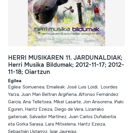
HERRI MUSIKAREN 11. JARDUNALDIAK;
Herri Musika Bildumak; 2012-11-17; 2012-
11-18; Oiartzun
Egilea
Egilea: Soinuenea; Emaileak: José Luis Loidi, Lourdes
Yarza, Juan Mari Beltran Argiñena, Alfonso Fernández
García, Ana Telletxea, Mikel Lasarte, Jon Ansorena, Iñaki
Eguren, Haritz Ezeiza, Diego de Vera, Lizarrako
gaiteroak, Salvador Martínez, Juan Carlos Duñabeitia
eta Gorka Sarasa, Lara Mitxelena, Haritz Ezeiza,
Sebastián Ustarroz, Ixiar Jauregui.