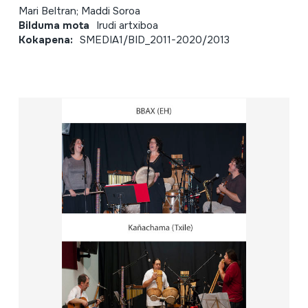
Mari Beltran; Maddi Soroa
Bilduma mota
Irudi artxiboa
Kokapena:
SMEDIA1/BID_2011-2020/2013