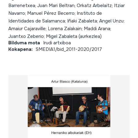
Barrenetxea; Juan Mari Beltran; Orkatz Arbelaitz; Itziar
Navarro; Manuel Pérez Becerro; Instituto de
Identidades de Salamanca; Iñaki Zabaleta; Angel Unzu;
Amaiur Cajaraville; Lorena Zalakain; Maddi Arana;
Juantxo Zeberio; Migel Zabaleta (aurkezlea)
Bilduma mota
Irudi artxiboa
Kokapena:
SMEDIA1/bid_2011-2020/2017