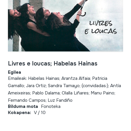
Livres e loucas; Habelas Hainas
Egilea
Emaileak: Habelas Hainas; Arantza Alfaia; Patricia
Gamallo; Jara Ortiz; Sandra Tamayo; (convidadas:); Antía
Ameixeiras; Pablo Dalama; Olalla Liñares; Manu Paino;
Fernando Campos; Luz Fandiño
Bilduma mota
Fonoteka
Kokapena:
V / 10