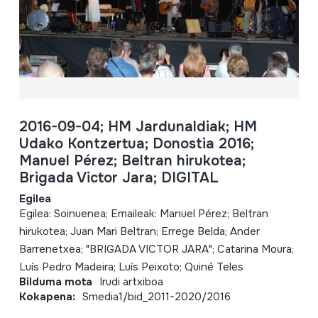
2016-09-04; HM Jardunaldiak; HM
Udako Kontzertua; Donostia 2016;
Manuel Pérez; Beltran hirukotea;
Brigada Victor Jara; DIGITAL
Egilea
Egilea: Soinuenea; Emaileak: Manuel Pérez; Beltran
hirukotea; Juan Mari Beltran; Errege Belda; Ander
Barrenetxea; "BRIGADA VICTOR JARA"; Catarina Moura;
Luís Pedro Madeira; Luís Peixoto; Quiné Teles
Bilduma mota
Irudi artxiboa
Kokapena:
Smedia1/bid_2011-2020/2016