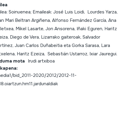
ilea
ilea: Soinuenea; Emaileak: José Luis Loidi, Lourdes Yarza,
an Mari Beltran Argiñena, Alfonso Fernández García, Ana
lletxea, Mikel Lasarte, Jon Ansorena, Iñaki Eguren, Haritz
eiza, Diego de Vera, Lizarrako gaiteroak, Salvador
rtínez, Juan Carlos Duñabeitia eta Gorka Sarasa, Lara
txelena, Haritz Ezeiza, Sebastián Ustarroz, Ixiar Jauregui.
lduma mota
Irudi artxiboa
kapena:
edia1/bid_2011-2020/2012/2012-11-
,18.oiartzun.hm11.jardunaldiak