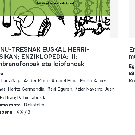
INU-TRESNAK EUSKAL HERRI-
En
IKAN; ENZIKLOPEDIA; III;
mu
branofonoak eta Idiofonoak
Eg
ea
Bi
r Larrañaga; Ander Moso; Argibel Euba; Emilio Xabier
Ko
as; Haritz Garmendia; Iñaki Eguren; Itziar Navarro; Juan
 Beltran; Patxi Laborda
uma mota
Biblioteka
apena:
XIX / 3