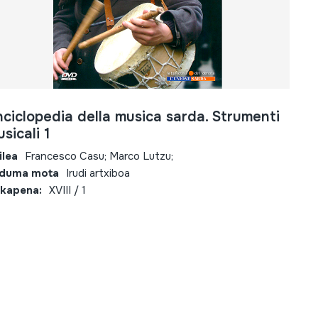
ciclopedia della musica sarda. Strumenti
sicali 1
ilea
Francesco Casu; Marco Lutzu;
lduma mota
Irudi artxiboa
kapena:
XVIII / 1