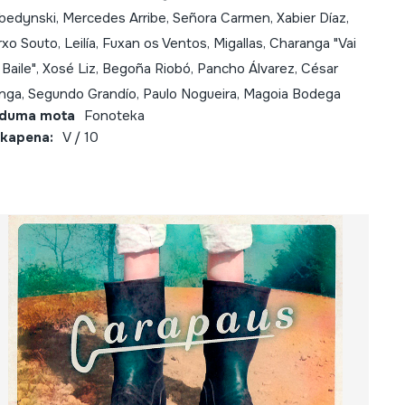
bedynski, Mercedes Arribe, Señora Carmen, Xabier Díaz,
rxo Souto, Leilía, Fuxan os Ventos, Migallas, Charanga "Vai
 Baile", Xosé Liz, Begoña Riobó, Pancho Álvarez, César
nga, Segundo Grandío, Paulo Nogueira, Magoia Bodega
lduma mota
Fonoteka
kapena:
V / 10