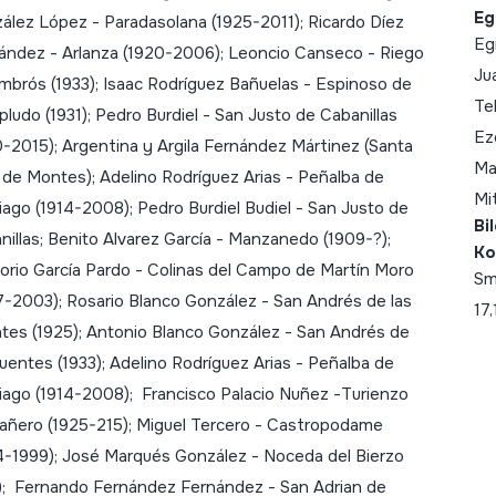
Eg
ález López - Paradasolana (1925-2011); Ricardo Díez
Eg
ández - Arlanza (1920-2006); Leoncio Canseco - Riego
Ju
mbrós (1933); Isaac Rodríguez Bañuelas - Espinoso de
Te
ludo (1931); Pedro Burdiel - San Justo de Cabanillas
Ez
0-2015); Argentina y Argila Fernández Mártinez (Santa
Ma
 de Montes); Adelino Rodríguez Arias - Peñalba de
Mi
iago (1914-2008); Pedro Burdiel Budiel - San Justo de
Bi
nillas; Benito Alvarez García - Manzanedo (1909-?);
Ko
orio García Pardo - Colinas del Campo de Martín Moro
Sm
7-2003); Rosario Blanco González - San Andrés de las
17
tes (1925); Antonio Blanco González - San Andrés de
Puentes (1933); Adelino Rodríguez Arias - Peñalba de
iago (1914-2008); Francisco Palacio Nuñez -Turienzo
añero (1925-215); Miguel Tercero - Castropodame
4-1999); José Marqués González - Noceda del Bierzo
1); Fernando Fernández Fernández - San Adrian de