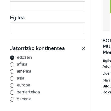
Egilea
SO
MUS
Jatorrizko kontinentea
Men
edozein
Egil
afrika
Aito
amerika
Dueñ
asia
Mari
europa
Bild
herriartekoa
Kok
ozeania