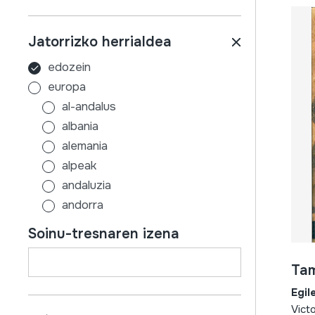
Jatorrizko herrialdea
edozein
europa
al-andalus
albania
alemania
alpeak
andaluzia
andorra
aragoi
Soinu-tresnaren izena
armenia
asturias
Tam
austria
Egil
azerbaijan
Vict