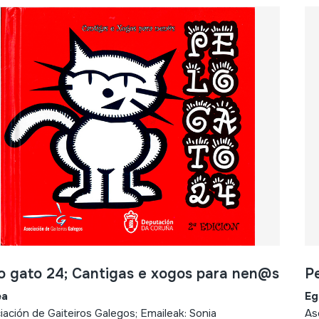
o gato 24; Cantigas e xogos para nen@s
P
ea
Eg
iación de Gaiteiros Galegos; Emaileak: Sonia
As