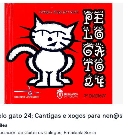
elo gato 24; Cantigas e xogos para nen@s
ilea
ociación de Gaiteiros Galegos; Emaileak: Sonia