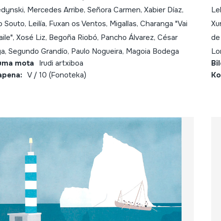
dynski, Mercedes Arribe, Señora Carmen, Xabier Díaz,
Le
 Souto, Leilía, Fuxan os Ventos, Migallas, Charanga "Vai
Xu
aile", Xosé Liz, Begoña Riobó, Pancho Álvarez, César
de
a, Segundo Grandío, Paulo Nogueira, Magoia Bodega
Lo
uma mota
Irudi artxiboa
Bi
apena:
V / 10 (Fonoteka)
Ko