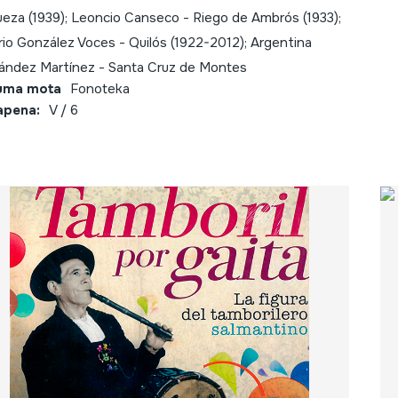
ueza (1939); Leoncio Canseco - Riego de Ambrós (1933);
erio González Voces - Quilós (1922-2012); Argentina
ández Martínez - Santa Cruz de Montes
uma mota
Fonoteka
apena:
V / 6