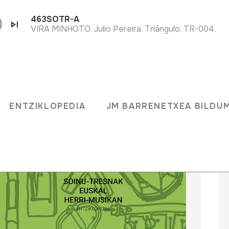
463SOTR-A
VIRA MINHOTO. Julio Pereira. Triángulo. TR-004.
ENTZIKLOPEDIA
JM BARRENETXEA BILD
ENTZIKLOPEDIA
JM BARRENETXEA BILDU