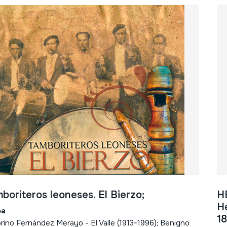
boriteros leoneses. El Bierzo;
H
He
ea
18
orino Fernández Merayo - El Valle (1913-1996); Benigno