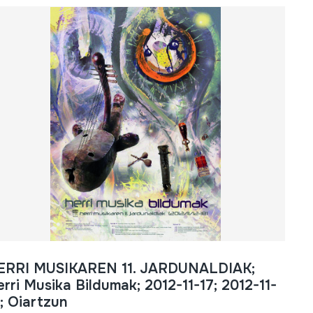
ERRI MUSIKAREN 11. JARDUNALDIAK;
rri Musika Bildumak; 2012-11-17; 2012-11-
; Oiartzun