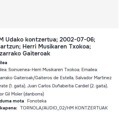
M Udako kontzertua; 2002-07-06;
iartzun; Herri Musikaren Txokoa;
izarrako Gaiteroak
ilea
ilea: Soinuenea-Herri Musikaren Txokoa; Emailea:
zarrako Gaiteroak/Gaiteros de Estella, Salvador Martinez
ate (1. gaita), Juan Carlos Duñabeitia Cardiel (2. gaita),
tor Gil Moler (danborra)
lduma mota
Fonoteka
kapena:
TORNOLA/AUDIO_02/HM KONTZERTUAK