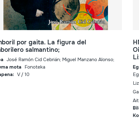
boril por gaita. La figura del
H
borilero salmantino;
O
L
ea
José Ramón Cid Cebrián; Miguel Manzano Alonso;
uma mota
Fonoteka
Eg
apena:
V / 10
Eg
Li
Gar
Ai
Bi
Ko