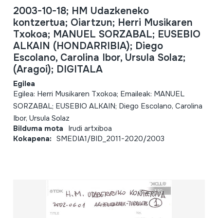
2003-10-18; HM Udazkeneko
kontzertua; Oiartzun; Herri Musikaren
Txokoa; MANUEL SORZABAL; EUSEBIO
ALKAIN (HONDARRIBIA); Diego
Escolano, Carolina Ibor, Ursula Solaz;
(Aragoi); DIGITALA
Egilea
Egilea: Herri Musikaren Txokoa; Emaileak: MANUEL
SORZABAL; EUSEBIO ALKAIN; Diego Escolano, Carolina
Ibor, Ursula Solaz
Bilduma mota
Irudi artxiboa
Kokapena:
SMEDIA1/BID_2011-2020/2003