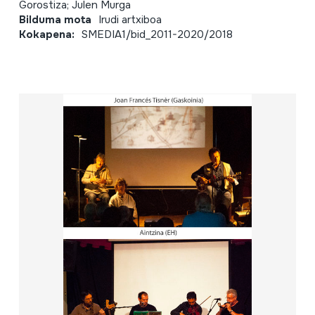
Gorostiza; Julen Murga
Bilduma mota
Irudi artxiboa
Kokapena:
SMEDIA1/bid_2011-2020/2018