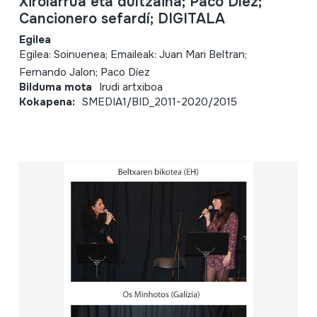
Xirolarrua eta dultzaina; Paco Díez;
Cancionero sefardí; DIGITALA
Egilea
Egilea: Soinuenea; Emaileak: Juan Mari Beltran;
Fernando Jalon; Paco Díez
Bilduma mota
Irudi artxiboa
Kokapena:
SMEDIA1/BID_2011-2020/2015