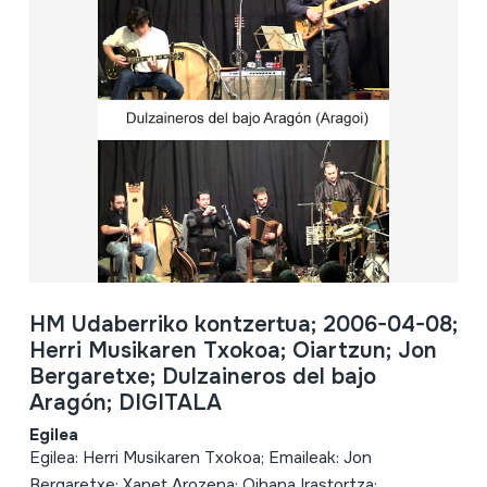
HM Udaberriko kontzertua; 2006-04-08;
Herri Musikaren Txokoa; Oiartzun; Jon
Bergaretxe; Dulzaineros del bajo
Aragón; DIGITALA
Egilea
Egilea: Herri Musikaren Txokoa; Emaileak: Jon
Bergaretxe; Xanet Arozena; Oihana Irastortza;