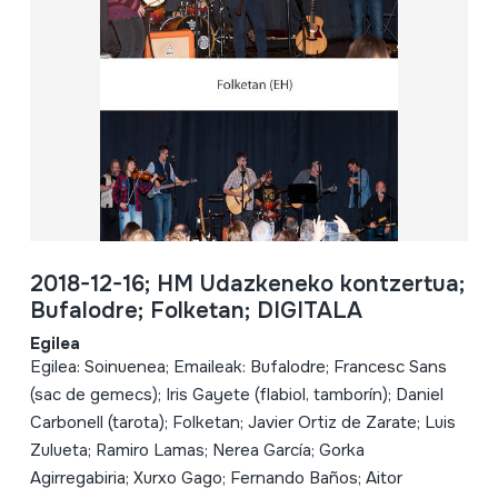
2018-12-16; HM Udazkeneko kontzertua;
Bufalodre; Folketan; DIGITALA
Egilea
Egilea: Soinuenea; Emaileak: Bufalodre; Francesc Sans
(sac de gemecs); Iris Gayete (flabiol, tamborín); Daniel
Carbonell (tarota); Folketan; Javier Ortiz de Zarate; Luis
Zulueta; Ramiro Lamas; Nerea García; Gorka
Agirregabiria; Xurxo Gago; Fernando Baños; Aitor