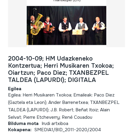
2004-10-09; HM Udazkeneko
Kontzertua; Herri Musikaren Txokoa;
Oiartzun; Paco Diez; TXANBEZPEL
TALDEA (LAPURDI); DIGITALA
Egilea
Egilea: Herri Musikaren Txokoa; Emaileak: Paco Diez
(Gaztela eta Leon); Ander Barrenetxea; TXANBEZPEL
TALDEA (LAPURDI); J.B. Robert; Beñat Itoiz; Alain
Selvat; Pierre Etcheverry; René Couadou
Bilduma mota
Irudi artxiboa
Kokapena:
SMEDIA1/BID_2011-2020/2004