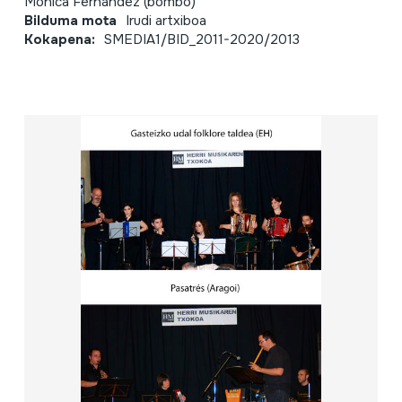
Mónica Fernández (bombo)
Bilduma mota
Irudi artxiboa
Kokapena:
SMEDIA1/BID_2011-2020/2013