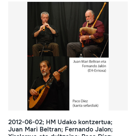
2012-06-02; HM Udako kontzertua;
Juan Mari Beltran; Fernando Jalon;