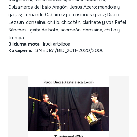
Dulzaineros del bajo Aragón; Jesús Acero: mandola y
gaitas; Fernando Gabarrús: percusiones y voz; Diago
Lezaun: donzaina, chiflo, chicotén, clarinete y voz;Rafel
Sánchez : gaita de boto, acordeón, donzaina, chiflo y
trompa
Bilduma mota
Irudi artxiboa
Kokapena:
SMEDIA1/BID_2011-2020/2006