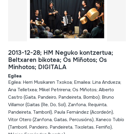
2013-12-28; HM Neguko kontzertua;
Beltxaren bikotea; Os Miñotos; Os
Minhotos; DIGITALA
Egilea
Egilea: Herri Musikaren Txokoa; Emailea: Lina Andueza;
Ana Telletxea; Mikel Petrirena; Os Miñotos; Alberto
Castro (Gaita, Pandeiro, Pandeireta, Bombo); Bruno
Villamor (Gaitas (Re, Do, Sol), Zanfona, Requinta,
Pandeireta, Tamboril), Paula Fernández (Acordeón),
Vitor Otero (Zanfona, Gaitas, Percusións), Xaneco Tubío
(Tamboril, Pandeiro, Pandeireta, Tixoletas, Ferriño),