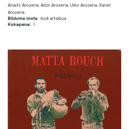
Anaitz Arozena; Aitor Arozena; Urko Arozena; Xanet
Arozena
Bilduma mota
Irudi artxiboa
Kokapena:
I