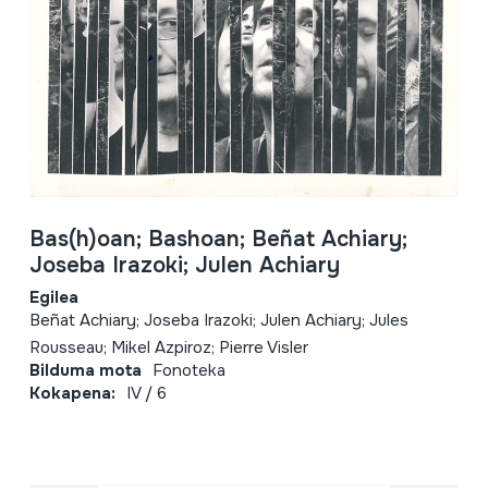
Bas(h)oan; Bashoan; Beñat Achiary;
Joseba Irazoki; Julen Achiary
Egilea
Beñat Achiary; Joseba Irazoki; Julen Achiary; Jules
Rousseau; Mikel Azpiroz; Pierre Visler
Bilduma mota
Fonoteka
Kokapena:
IV / 6