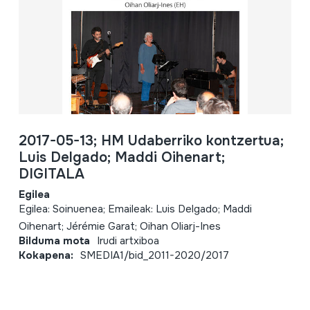
2017-05-13; HM Udaberriko kontzertua;
Luis Delgado; Maddi Oihenart;
DIGITALA
Egilea
Egilea: Soinuenea; Emaileak: Luis Delgado; Maddi
Oihenart; Jérémie Garat; Oihan Oliarj-Ines
Bilduma mota
Irudi artxiboa
Kokapena:
SMEDIA1/bid_2011-2020/2017