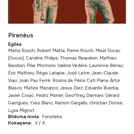
Pirenèus
Egilea
Matta Rouch; Robert Matta; Pierre Rouch; Mixel Ducau
(Ducos); Caroline Philips; Thomas Beaudoin; Mathieu
Baudoin; Pilar Montorio; Valérie Védère; Laurence Bénac;
Éric Mathieu; Régis Latapie; José Latre; Jean-Claude
Viau; Joan Pau Ferrè; Rosina de Pèira; Cati Plana; Artur
Blasco; Maties Mazarico; Jesus Diez; Eduardo Buerba;
Javier Civiac; Pedro Moner; Geoffrey Darmani; Gérard
Garrigues; Yves Blanc; Ramon Gargallo; christian Donse;
Lysa Mignot
Bilduma mota
Fonoteka
Kokapena:
V / 4