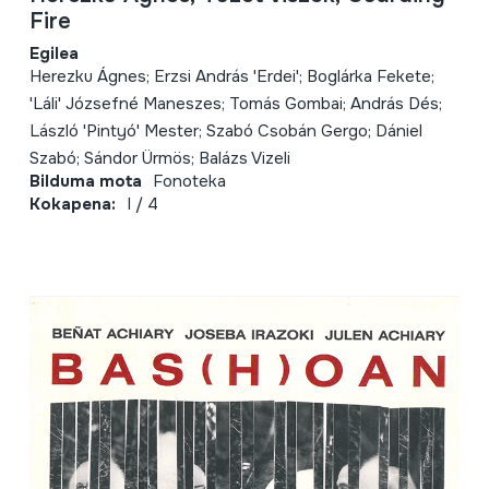
Fire
Egilea
Herezku Ágnes; Erzsi András 'Erdei'; Boglárka Fekete;
'Láli' Józsefné Maneszes; Tomás Gombai; András Dés;
László 'Pintyó' Mester; Szabó Csobán Gergo; Dániel
Szabó; Sándor Ürmös; Balázs Vizeli
Bilduma mota
Fonoteka
Kokapena:
I / 4