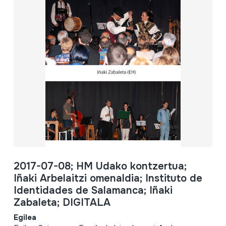
2017-07-08; HM Udako kontzertua;
Iñaki Arbelaitzi omenaldia; Instituto de
Identidades de Salamanca; Iñaki
Zabaleta; DIGITALA
Egilea