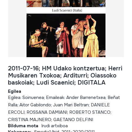
2011-07-16; HM Udako kontzertua; Herri
Musikaren Txokoa; Arditurri; Oiassoko
baskoiak; Ludi Scaenici; DIGITALA
Egilea
Egilea: Soinuenea; Emaileak: Ander Barrenetxea; Beñat
Ralla; Aitor Gabilondo; Juan Mari Beltran; DANIELE
ERCOLI; ROSSANA DAMIANI; ROBERTO STANCO;
CRISTINA MAJNERO; GAETANO DELFINI
Bilduma mota
Irudi artxiboa