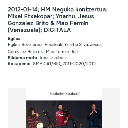
2012-01-14; HM Neguko kontzertua;
Mixel Etxekopar; Ynarhu, Jesus
Gonzalez Brito & Mao Fermín
(Venezuela); DIGITALA
Egilea
Egilea: Soinuenea; Emaileak: Ynarhu Silva, Jesus
Gonzalez Brito eta Mao Fermin Ruiz
Bilduma mota
Irudi artxiboa
Kokapena:
SMEDIA1/BID_2011-2020/2012