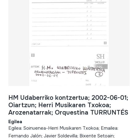
HM Udaberriko kontzertua; 2002-06-01;
Oiartzun; Herri Musikaren Txokoa;
Arozenatarrak; Orquestina TURRUNTÉS
Egilea
Egilea: Soinuenea-Herri Musikaren Txokoa; Emailea:
Fernando Jalón; Javier Soldevilla; Bixente Setoain;