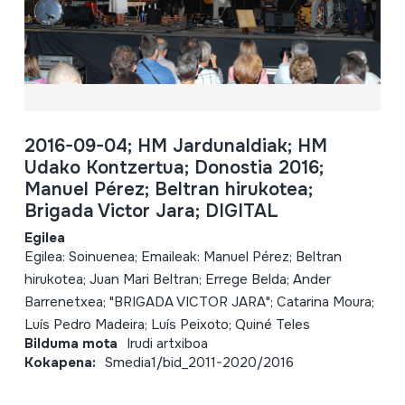
2016-09-04; HM Jardunaldiak; HM
Udako Kontzertua; Donostia 2016;
Manuel Pérez; Beltran hirukotea;
Brigada Victor Jara; DIGITAL
Egilea
Egilea: Soinuenea; Emaileak: Manuel Pérez; Beltran
hirukotea; Juan Mari Beltran; Errege Belda; Ander
Barrenetxea; "BRIGADA VICTOR JARA"; Catarina Moura;
Luís Pedro Madeira; Luís Peixoto; Quiné Teles
Bilduma mota
Irudi artxiboa
Kokapena:
Smedia1/bid_2011-2020/2016