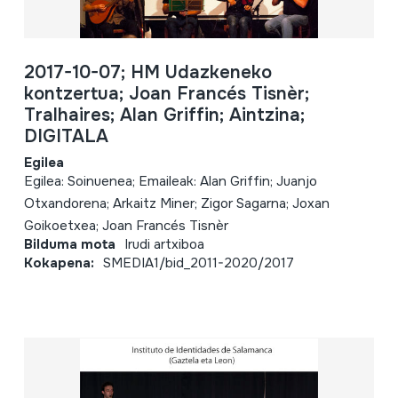
2017-10-07; HM Udazkeneko
kontzertua; Joan Francés Tisnèr;
Tralhaires; Alan Griffin; Aintzina;
DIGITALA
Egilea
Egilea: Soinuenea; Emaileak: Alan Griffin; Juanjo
Otxandorena; Arkaitz Miner; Zigor Sagarna; Joxan
Goikoetxea; Joan Francés Tisnèr
Bilduma mota
Irudi artxiboa
Kokapena:
SMEDIA1/bid_2011-2020/2017