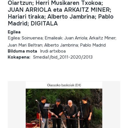
Oiartzun; Herri Musikaren Txokoa;
JUAN ARRIOLA eta ARKAITZ MINER;
Hariari tiraka; Alberto Jambrina; Pablo
Madrid; DIGITALA
Egilea
Egilea: Soinuenea; Emaileak: Juan Arriola; Arkaitz Miner;
Juan Mari Beltran; Alberto Jambrina; Pablo Madrid
Bilduma mota
Irudi artxiboa
Kokapena:
Smedia1/bid_2011-2020/2013