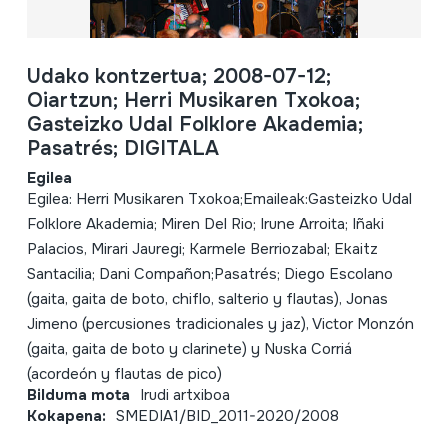
Udako kontzertua; 2008-07-12;
Oiartzun; Herri Musikaren Txokoa;
Gasteizko Udal Folklore Akademia;
Pasatrés; DIGITALA
Egilea
Egilea: Herri Musikaren Txokoa;Emaileak:Gasteizko Udal
Folklore Akademia; Miren Del Rio; Irune Arroita; Iñaki
Palacios, Mirari Jauregi; Karmele Berriozabal; Ekaitz
Santacilia; Dani Compañon;Pasatrés; Diego Escolano
(gaita, gaita de boto, chiflo, salterio y flautas), Jonas
Jimeno (percusiones tradicionales y jaz), Victor Monzón
(gaita, gaita de boto y clarinete) y Nuska Corriá
(acordeón y flautas de pico)
Bilduma mota
Irudi artxiboa
Kokapena:
SMEDIA1/BID_2011-2020/2008