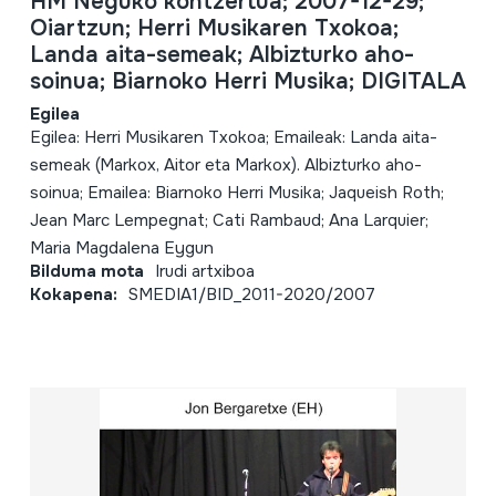
HM Neguko kontzertua; 2007-12-29;
Oiartzun; Herri Musikaren Txokoa;
Landa aita-semeak; Albizturko aho-
soinua; Biarnoko Herri Musika; DIGITALA
Egilea
Egilea: Herri Musikaren Txokoa; Emaileak: Landa aita-
semeak (Markox, Aitor eta Markox). Albizturko aho-
soinua; Emailea: Biarnoko Herri Musika; Jaqueish Roth;
Jean Marc Lempegnat; Cati Rambaud; Ana Larquier;
Maria Magdalena Eygun
Bilduma mota
Irudi artxiboa
Kokapena:
SMEDIA1/BID_2011-2020/2007