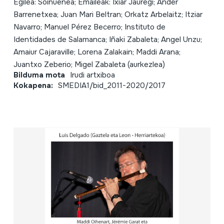
Egilea: Soinuenea; Emaileak: Ixiar Jauregi; Ander
Barrenetxea; Juan Mari Beltran; Orkatz Arbelaitz; Itziar
Navarro; Manuel Pérez Becerro; Instituto de
Identidades de Salamanca; Iñaki Zabaleta; Angel Unzu;
Amaiur Cajaraville; Lorena Zalakain; Maddi Arana;
Juantxo Zeberio; Migel Zabaleta (aurkezlea)
Bilduma mota
Irudi artxiboa
Kokapena:
SMEDIA1/bid_2011-2020/2017