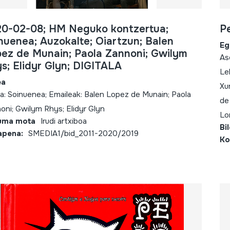
0-02-08; HM Neguko kontzertua;
P
nuenea; Auzokalte; Oiartzun; Balen
Eg
ez de Munain; Paola Zannoni; Gwilym
As
s; Elidyr Glyn; DIGITALA
Le
ea
Xu
ea: Soinuenea; Emaileak: Balen Lopez de Munain; Paola
de
oni; Gwilym Rhys; Elidyr Glyn
Lo
uma mota
Irudi artxiboa
Bi
apena:
SMEDIA1/bid_2011-2020/2019
Ko