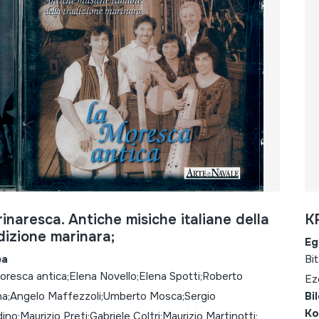
inaresca. Antiche misiche italiane della
K
dizione marinara;
Eg
ea
Bi
oresca antica;Elena Novello;Elena Spotti;Roberto
Ez
ina;Angelo Maffezzoli;Umberto Mosca;Sergio
Bi
Ko
ino;Maurizio Preti;Gabriele Coltri;Maurizio Martinotti;