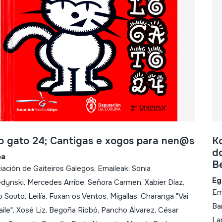
o gato 24; Cantigas e xogos para nen@s
K
do
ea
B
iación de Gaiteiros Galegos; Emaileak: Sonia
Eg
dynski, Mercedes Arribe, Señora Carmen, Xabier Díaz,
Em
 Souto, Leilía, Fuxan os Ventos, Migallas, Charanga "Vai
Ba
aile", Xosé Liz, Begoña Riobó, Pancho Álvarez, César
Lar