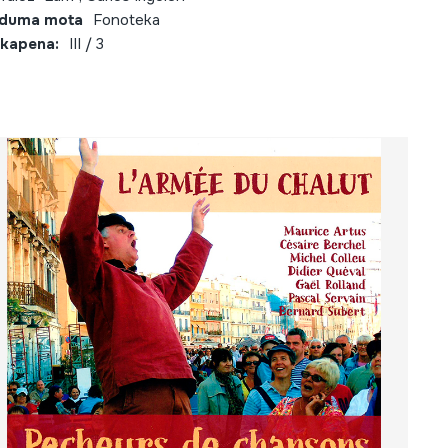
lduma mota
Fonoteka
kapena:
III / 3