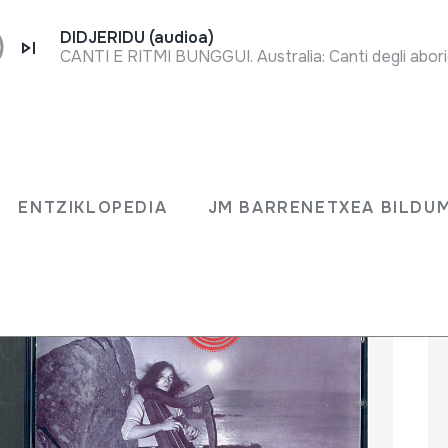
DIDJERIDU (audioa)
CANTI E RITMI BUNGGUI. Australia: Canti degli abori
ENTZIKLOPEDIA
JM BARRENETXEA BILD
ENTZIKLOPEDIA
JM BARRENETXEA BILDU