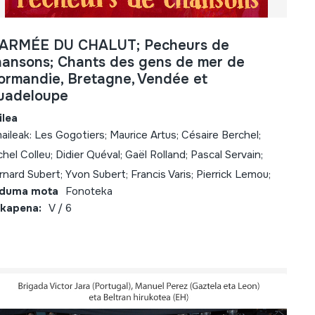
'ARMÉE DU CHALUT; Pecheurs de
hansons; Chants des gens de mer de
ormandie, Bretagne, Vendée et
uadeloupe
ilea
aileak: Les Gogotiers; Maurice Artus; Césaire Berchel;
chel Colleu; Didier Quéval; Gaël Rolland; Pascal Servain;
rnard Subert; Yvon Subert; Francis Varis; Pierrick Lemou;
lduma mota
Fonoteka
kapena:
V / 6