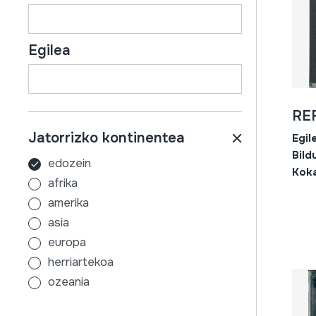
Egilea
RE
Jatorrizko kontinentea
Egil
Bild
edozein
Kok
afrika
amerika
asia
europa
herriartekoa
ozeania