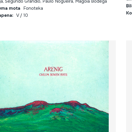
a, Segundo Grandío, Paulo Nogueira, Magoia Bodega
Bi
uma mota
Fonoteka
Ko
apena:
V / 10