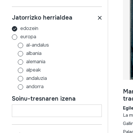
Jatorrizko herrialdea
edozein
europa
al-andalus
albania
alemania
alpeak
andaluzia
andorra
Mar
aragoi
Soinu-tresnaren izena
tra
armenia
Egil
asturias
La m
austria
Gall
azerbaijan
Palad