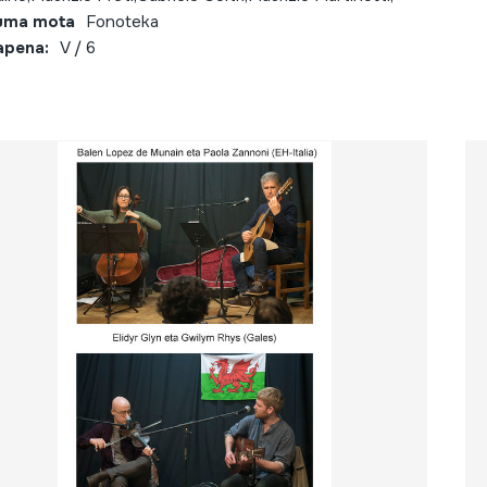
uma mota
Fonoteka
apena:
V / 6