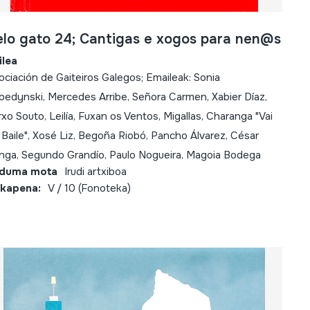
elo gato 24; Cantigas e xogos para nen@s
ilea
ociación de Gaiteiros Galegos; Emaileak: Sonia
bedynski, Mercedes Arribe, Señora Carmen, Xabier Díaz,
rxo Souto, Leilía, Fuxan os Ventos, Migallas, Charanga "Vai
 Baile", Xosé Liz, Begoña Riobó, Pancho Álvarez, César
nga, Segundo Grandío, Paulo Nogueira, Magoia Bodega
lduma mota
Irudi artxiboa
kapena:
V / 10 (Fonoteka)