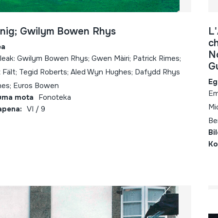
nig; Gwilym Bowen Rhys
L
c
ea
N
leak: Gwilym Bowen Rhys; Gwen Màiri; Patrick Rimes;
G
t Fält; Tegid Roberts; Aled Wyn Hughes; Dafydd Rhys
Eg
es; Euros Bowen
Em
uma mota
Fonoteka
Mi
apena:
VI / 9
Be
Bi
Ko