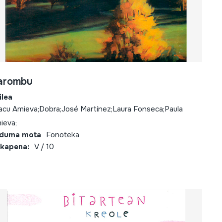
arombu
ilea
acu Amieva;Dobra;José Martínez;Laura Fonseca;Paula
ieva;
lduma mota
Fonoteka
kapena:
V / 10