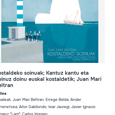
ostaldeko soinuak; Kantuz kantu eta
inuz doinu euskal kostaldetik; Juan Mari
eltran
ilea
aileak: Juan Mari Beltran; Errege Belda; Ander
rrenetxea; Aitor Gabilondo; Ixiar Jauregi; Javier Ignacio
raioz "Larri"; Carlos Irigoien