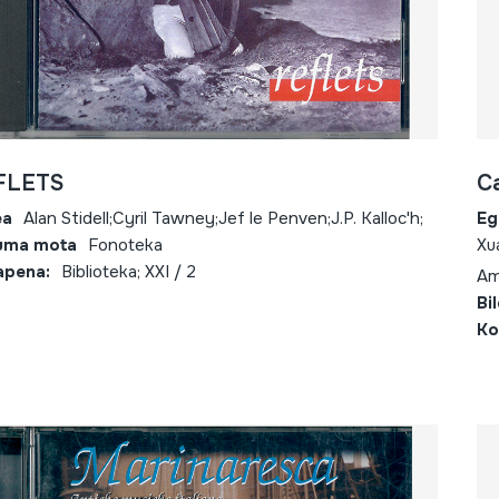
FLETS
C
ea
Alan Stidell;Cyril Tawney;Jef le Penven;J.P. Kalloc'h;
Eg
uma mota
Fonoteka
Xu
apena:
Biblioteka; XXI / 2
Am
Bi
Ko