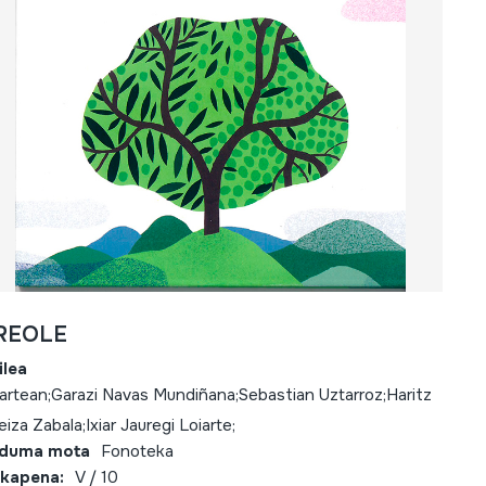
REOLE
ilea
tartean;Garazi Navas Mundiñana;Sebastian Uztarroz;Haritz
eiza Zabala;Ixiar Jauregi Loiarte;
lduma mota
Fonoteka
kapena:
V / 10