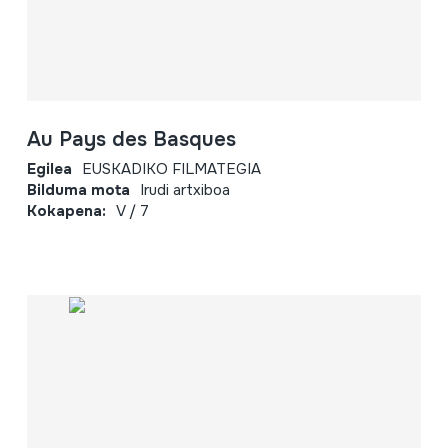
Au Pays des Basques
Egilea
EUSKADIKO FILMATEGIA
Bilduma mota
Irudi artxiboa
Kokapena:
V / 7