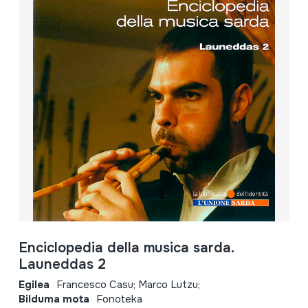
Enciclopedia della musica sarda.
Launeddas 2
Egilea
Francesco Casu; Marco Lutzu;
Bilduma mota
Fonoteka