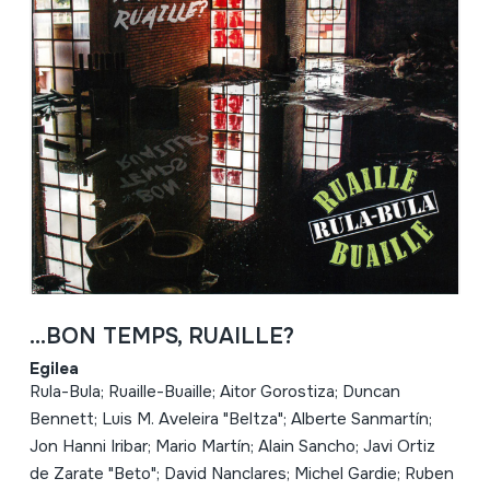
...BON TEMPS, RUAILLE?
Egilea
Rula-Bula; Ruaille-Buaille; Aitor Gorostiza; Duncan
Bennett; Luis M. Aveleira "Beltza"; Alberte Sanmartín;
Jon Hanni Iribar; Mario Martín; Alain Sancho; Javi Ortiz
de Zarate "Beto"; David Nanclares; Michel Gardie; Ruben