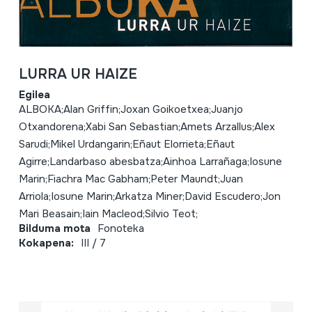
LURRA UR HAIZE
Egilea
ALBOKA;Alan Griffin;Joxan Goikoetxea;Juanjo
Otxandorena;Xabi San Sebastian;Amets Arzallus;Alex
Sarudi;Mikel Urdangarin;Eñaut Elorrieta;Eñaut
Agirre;Landarbaso abesbatza;Ainhoa Larrañaga;Iosune
Marin;Fiachra Mac Gabham;Peter Maundt;Juan
Arriola;Iosune Marin;Arkatza Miner;David Escudero;Jon
Mari Beasain;Iain Macleod;Silvio Teot;
Bilduma mota
Fonoteka
Kokapena:
III / 7