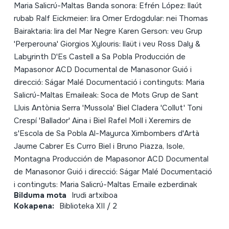
Maria Salicrú-Maltas Banda sonora: Efrén López: llaút
rubab Ralf Eickmeier: lira Omer Erdogdular: nei Thomas
Bairaktaria: lira del Mar Negre Karen Gerson: veu Grup
'Perperouna' Giorgios Xylouris: llaüt i veu Ross Daly &
Labyrinth D'Es Castell a Sa Pobla Producción de
Mapasonor ACD Documental de Manasonor Guió i
direcció: Ságar Malé Documentació i continguts: Maria
Salicrú-Maltas Emaileak: Soca de Mots Grup de Sant
Lluis Antònia Serra 'Mussola' Biel Cladera 'Collut' Toni
Crespí 'Ballador' Aina i Biel Rafel Moll i Xeremirs de
s'Escola de Sa Pobla Al-Mayurca Ximbombers d'Artà
Jaume Cabrer Es Curro Biel i Bruno Piazza, Isole,
Montagna Producción de Mapasonor ACD Documental
de Manasonor Guió i direcció: Ságar Malé Documentació
i continguts: Maria Salicrú-Maltas Emaile ezberdinak
Bilduma mota
Irudi artxiboa
Kokapena:
Biblioteka XII / 2