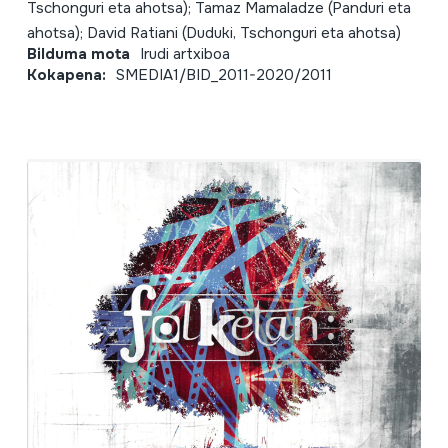
Tschonguri eta ahotsa); Tamaz Mamaladze (Panduri eta
ahotsa); David Ratiani (Duduki, Tschonguri eta ahotsa)
Bilduma mota
Irudi artxiboa
Kokapena:
SMEDIA1/BID_2011-2020/2011