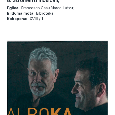
8. Strumenti musicali;
Egilea
Francesco Casu;Marco Lutzu;
Bilduma mota
Biblioteka
Kokapena:
XVIII / 1