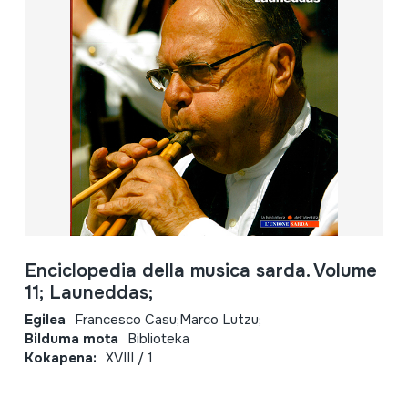
Enciclopedia della musica sarda. Volume
11; Launeddas;
Egilea
Francesco Casu;Marco Lutzu;
Bilduma mota
Biblioteka
Kokapena:
XVIII / 1