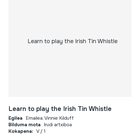
Learn to play the Irish Tin Whistle
Egilea
Emailea: Vinnie Kilduff
Bilduma mota
Irudi artxiboa
Kokapena:
V / 1