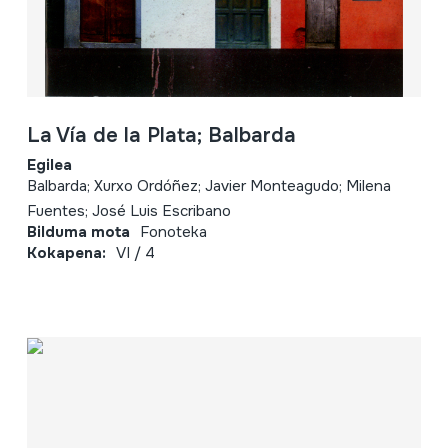
La Vía de la Plata; Balbarda
Egilea
Balbarda; Xurxo Ordóñez; Javier Monteagudo; Milena
Fuentes; José Luis Escribano
Bilduma mota
Fonoteka
Kokapena:
VI / 4