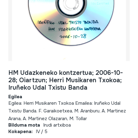
HM Udazkeneko kontzertua; 2006-10-
28; Oiartzun; Herri Musikaren Txokoa;
Iruñeko Udal Txistu Banda
Egilea
Egilea: Herri Musikaren Txokoa Emailea: Iruñeko Udal
Txistu Banda. F. Garaikoetxea, M. Aranburu, A. Martinez
Arana, A. Martinez Olazaran, M. Tollar
Bilduma mota
Irudi artxiboa
Kokapena:
IV / 5