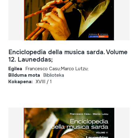
Enciclopedia della musica sarda. Volume
12. Launeddas;
Egilea
Francesco Casu;Marco Lutzu;
Bilduma mota
Biblioteka
Kokapena:
XVIII / 1