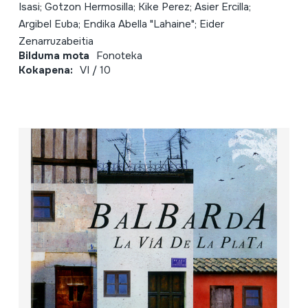
Isasi; Gotzon Hermosilla; Kike Perez; Asier Ercilla;
Argibel Euba; Endika Abella "Lahaine"; Eider
Zenarruzabeitia
Bilduma mota
Fonoteka
Kokapena:
VI / 10