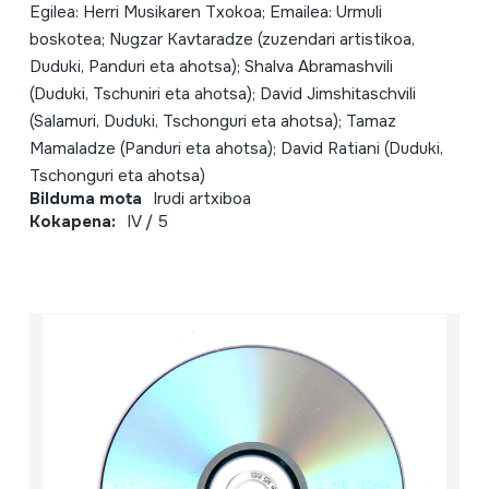
Egilea: Herri Musikaren Txokoa; Emailea: Urmuli
boskotea; Nugzar Kavtaradze (zuzendari artistikoa,
Duduki, Panduri eta ahotsa); Shalva Abramashvili
(Duduki, Tschuniri eta ahotsa); David Jimshitaschvili
(Salamuri, Duduki, Tschonguri eta ahotsa); Tamaz
Mamaladze (Panduri eta ahotsa); David Ratiani (Duduki,
Tschonguri eta ahotsa)
Bilduma mota
Irudi artxiboa
Kokapena:
IV / 5