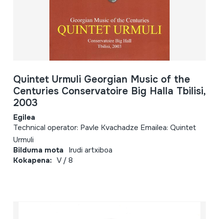
Quintet Urmuli Georgian Music of the
Centuries Conservatoire Big Halla Tbilisi,
2003
Egilea
Technical operator: Pavle Kvachadze Emailea: Quintet
Urmuli
Bilduma mota
Irudi artxiboa
Kokapena:
V / 8