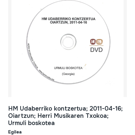
HM Udaberriko kontzertua; 2011-04-16;
Oiartzun; Herri Musikaren Txokoa;
Urmuli boskotea
Egilea