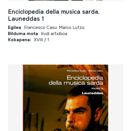
Enciclopedia della musica sarda.
Launeddas 1
Egilea
Francesco Casu; Marco Lutzu;
Bilduma mota
Irudi artxiboa
Kokapena:
XVIII / 1