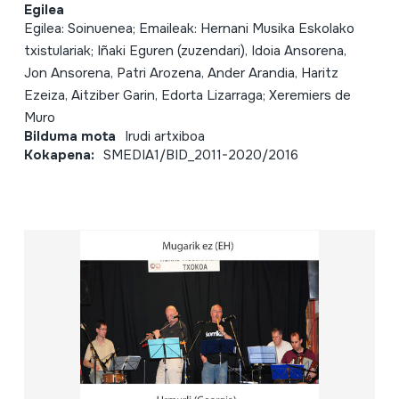
Egilea
Egilea: Soinuenea; Emaileak: Hernani Musika Eskolako
txistulariak; Iñaki Eguren (zuzendari), Idoia Ansorena,
Jon Ansorena, Patri Arozena, Ander Arandia, Haritz
Ezeiza, Aitziber Garin, Edorta Lizarraga; Xeremiers de
Muro
Bilduma mota
Irudi artxiboa
Kokapena:
SMEDIA1/BID_2011-2020/2016