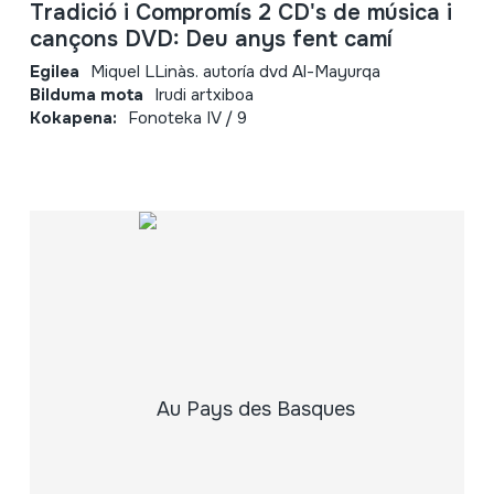
Tradició i Compromís 2 CD's de música i
cançons DVD: Deu anys fent camí
Egilea
Miquel LLinàs. autoría dvd Al-Mayurqa
Bilduma mota
Irudi artxiboa
Kokapena:
Fonoteka IV / 9