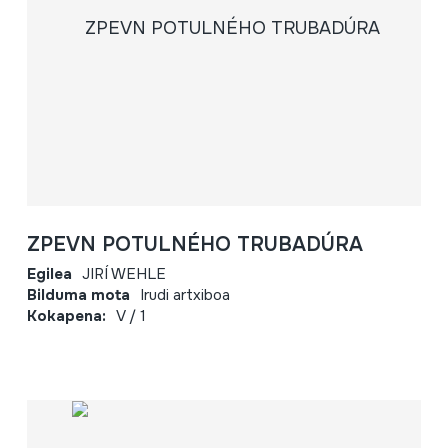
ZPEVN POTULNÉHO TRUBADÚRA
Egilea
JIRÍ WEHLE
Bilduma mota
Irudi artxiboa
Kokapena:
V / 1