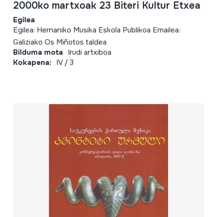
2000ko martxoak 23 Biteri Kultur Etxea
Egilea
Egilea: Hernaniko Musika Eskola Publikoa Emailea:
Galiziako Os Miñotos taldea
Bilduma mota
Irudi artxiboa
Kokapena:
IV / 3