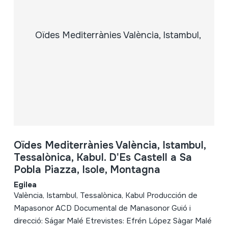
Oïdes Mediterrànies València, Istambul,
Tessalònica, Kabul. D'Es Castell a Sa
Pobla Piazza, Isole, Montagna
Egilea
València, Istambul, Tessalònica, Kabul Producción de
Mapasonor ACD Documental de Manasonor Guió i
direcció: Ságar Malé Etrevistes: Efrén López Sàgar Malé