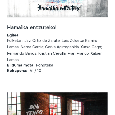
Hamaika entzuteko!
Egilea
Folketan; Javi Ortiz de Zarate; Luis Zulueta; Ramiro
Lamas; Nerea Garcia; Gorka Agirregabiria; Xurxo Gago;
Fernando Baños; Kristian Cervilla; Fran Franco; Xabier
Lamas
Bilduma mota
Fonoteka
Kokapena:
VI / 10