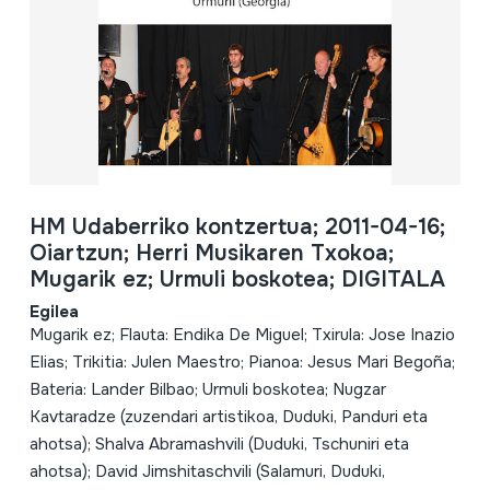
HM Udaberriko kontzertua; 2011-04-16;
Oiartzun; Herri Musikaren Txokoa;
Mugarik ez; Urmuli boskotea; DIGITALA
Egilea
Mugarik ez; Flauta: Endika De Miguel; Txirula: Jose Inazio
Elias; Trikitia: Julen Maestro; Pianoa: Jesus Mari Begoña;
Bateria: Lander Bilbao; Urmuli boskotea; Nugzar
Kavtaradze (zuzendari artistikoa, Duduki, Panduri eta
ahotsa); Shalva Abramashvili (Duduki, Tschuniri eta
ahotsa); David Jimshitaschvili (Salamuri, Duduki,