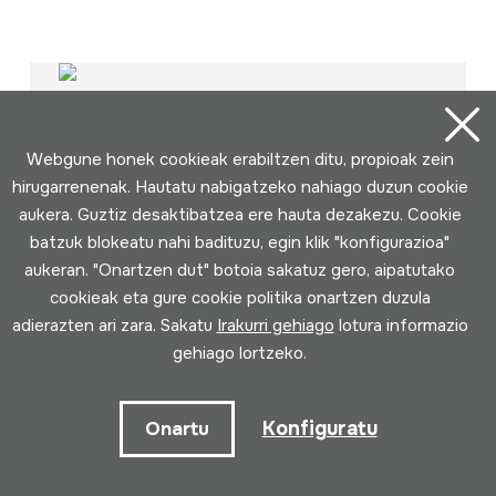
Webgune honek cookieak erabiltzen ditu, propioak zein
hirugarrenenak. Hautatu nabigatzeko nahiago duzun cookie
aukera. Guztiz desaktibatzea ere hauta dezakezu. Cookie
batzuk blokeatu nahi badituzu, egin klik "konfigurazioa"
aukeran. "Onartzen dut" botoia sakatuz gero, aipatutako
cookieak eta gure cookie politika onartzen duzula
adierazten ari zara. Sakatu
Irakurri gehiago
lotura informazio
gehiago lortzeko.
Konfiguratu
Onartu