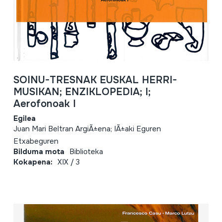
SOINU-TRESNAK EUSKAL HERRI-
MUSIKAN; ENZIKLOPEDIA; I;
Aerofonoak I
Egilea
Juan Mari Beltran ArgiÃ±ena; IÃ±aki Eguren
Etxabeguren
Bilduma mota
Biblioteka
Kokapena:
XIX / 3