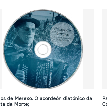
os de Merexo. O acordeón diatónico da
P
ta da Morte;
C