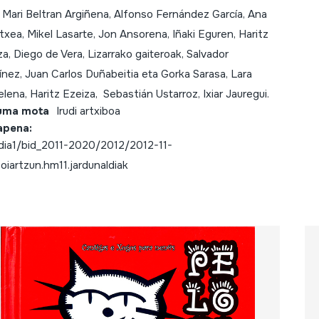
 Mari Beltran Argiñena, Alfonso Fernández García, Ana
txea, Mikel Lasarte, Jon Ansorena, Iñaki Eguren, Haritz
a, Diego de Vera, Lizarrako gaiteroak, Salvador
ínez, Juan Carlos Duñabeitia eta Gorka Sarasa, Lara
lena, Haritz Ezeiza, Sebastián Ustarroz, Ixiar Jauregui.
uma mota
Irudi artxiboa
apena:
ia1/bid_2011-2020/2012/2012-11-
.oiartzun.hm11.jardunaldiak