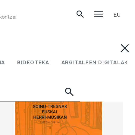
EU
CONTRADANSA. Cobla de tres cuartans. HM udako kontzertua. Oiartzun, 2003/07/04.
UMA
BIDEOTEKA
ARGITALPEN DIGITALAK
MA
BIDEOTEKA
ARGITALPEN DIGITALAK