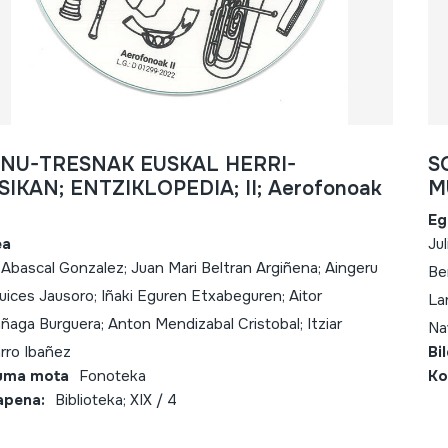
INU-TRESNAK EUSKAL HERRI-
S
IKAN; ENTZIKLOPEDIA; II; Aerofonoak
M
Eg
ea
Ju
o Abascal Gonzalez; Juan Mari Beltran Argiñena; Aingeru
Be
uices Jausoro; Iñaki Eguren Etxabeguren; Aitor
La
añaga Burguera; Anton Mendizabal Cristobal; Itziar
Na
rro Ibañez
Bi
uma mota
Fonoteka
Ko
apena:
Biblioteka; XIX / 4