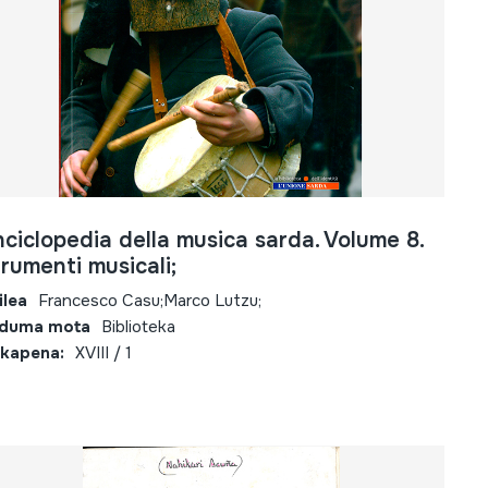
ciclopedia della musica sarda. Volume 8.
rumenti musicali;
ilea
Francesco Casu;Marco Lutzu;
lduma mota
Biblioteka
kapena:
XVIII / 1