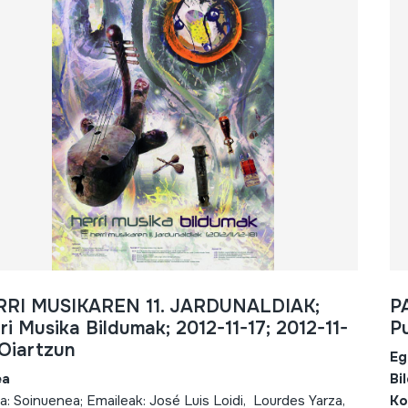
RRI MUSIKAREN 11. JARDUNALDIAK;
P
ri Musika Bildumak; 2012-11-17; 2012-11-
Pu
 Oiartzun
Eg
ea
Bi
ea: Soinuenea; Emaileak: José Luis Loidi, Lourdes Yarza,
Ko