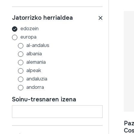
Jatorrizko herrialdea
edozein
europa
al-andalus
albania
alemania
alpeak
andaluzia
andorra
aragoi
Soinu-tresnaren izena
armenia
asturias
austria
Paz
azerbaijan
Cos