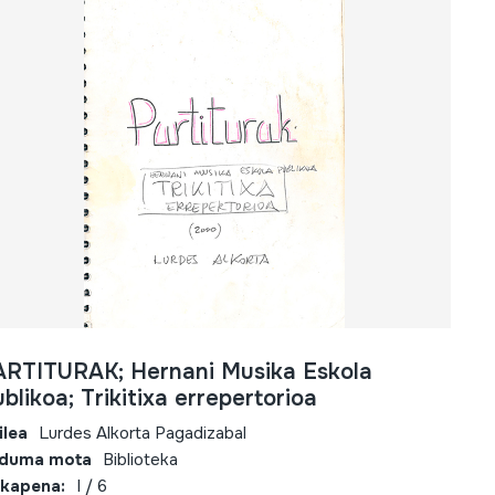
ARTITURAK; Hernani Musika Eskola
blikoa; Trikitixa errepertorioa
ilea
Lurdes Alkorta Pagadizabal
lduma mota
Biblioteka
kapena:
I / 6