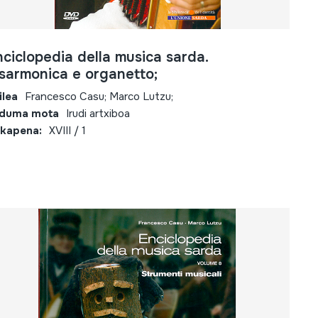
ciclopedia della musica sarda.
isarmonica e organetto;
ilea
Francesco Casu; Marco Lutzu;
lduma mota
Irudi artxiboa
kapena:
XVIII / 1