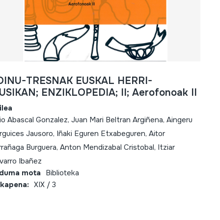
OINU-TRESNAK EUSKAL HERRI-
USIKAN; ENZIKLOPEDIA; II; Aerofonoak II
ilea
lio Abascal Gonzalez, Juan Mari Beltran Argiñena, Aingeru
rguices Jausoro, Iñaki Eguren Etxabeguren, Aitor
rrañaga Burguera, Anton Mendizabal Cristobal, Itziar
varro Ibañez
lduma mota
Biblioteka
kapena:
XIX / 3