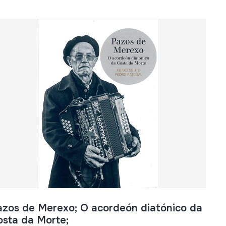
azos de Merexo; O acordeón diatónico da
osta da Morte;