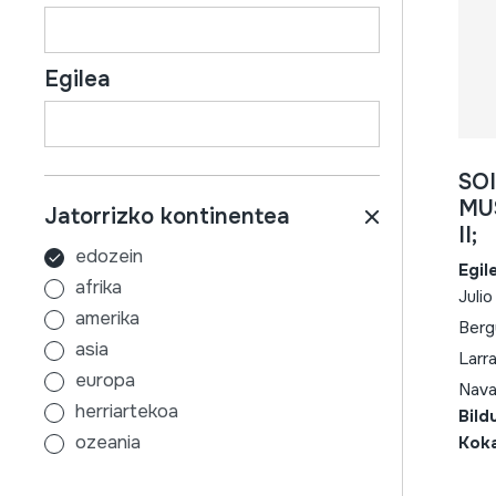
Egilea
SO
MUS
Jatorrizko kontinentea
II;
edozein
Egil
afrika
Juli
amerika
Berg
asia
Larr
europa
Nava
herriartekoa
Bild
ozeania
Kok