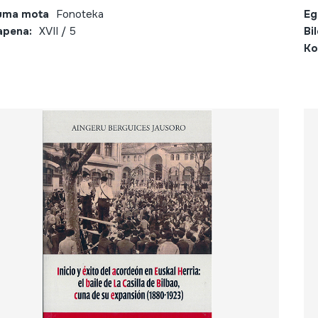
uma mota
Fonoteka
Eg
apena:
XVII / 5
Bi
Ko