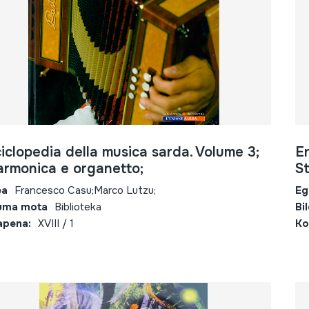
iclopedia della musica sarda. Volume 3;
En
armonica e organetto;
St
ea
Francesco Casu;Marco Lutzu;
Eg
uma mota
Biblioteka
Bi
apena:
XVIII / 1
Ko