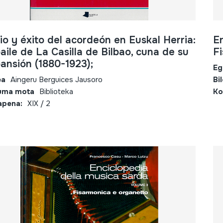
cio y éxito del acordeón en Euskal Herria:
En
baile de La Casilla de Bilbao, cuna de su
F
ansión (1880-1923);
Eg
ea
Aingeru Berguices Jausoro
Bi
uma mota
Biblioteka
Ko
apena:
XIX / 2