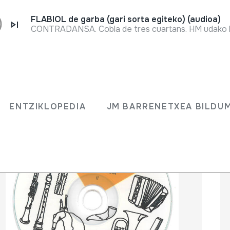
FLABIOL de garba (gari sorta egiteko) (audioa)
ENTZIKLOPEDIA
JM BARRENETXEA BILD
ENTZIKLOPEDIA
JM BARRENETXEA BILDU