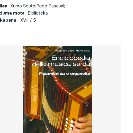
ilea
Xurxo Souto;Pedo Pascual;
lduma mota
Biblioteka
kapena:
XVII / 5