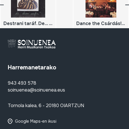
Destrani taráf. De... strani confini
Dance the Csárdás! Táncoljunk Csárdást!
Harremanetarako
943 493 578
soinuenea@soinuenea.eus
Tornola kalea, 6 - 20180 OIARTZUN
Google Maps-en ikusi