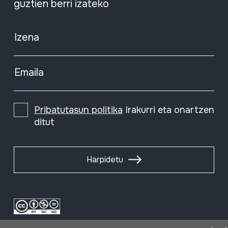
guztien berri izateko
Izena
Emaila
Pribatutasun politika
Irakurri eta onartzen
ditut
Harpidetu