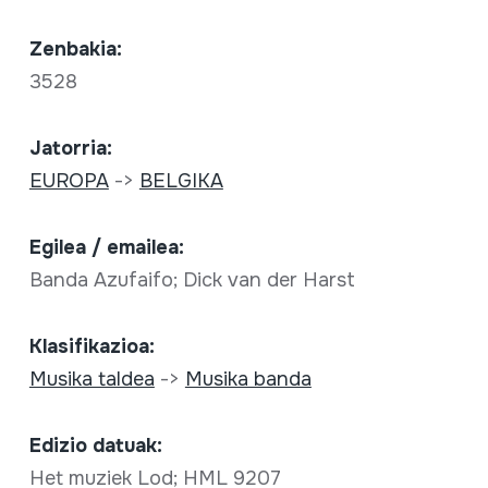
Zenbakia:
3528
Jatorria:
EUROPA
->
BELGIKA
Egilea / emailea:
Banda Azufaifo; Dick van der Harst
Klasifikazioa:
Musika taldea
->
Musika banda
Edizio datuak:
Het muziek Lod; HML 9207