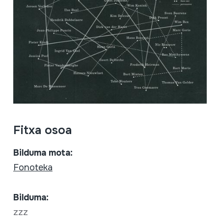
Fitxa osoa
Bilduma mota:
Fonoteka
Bilduma:
zzz