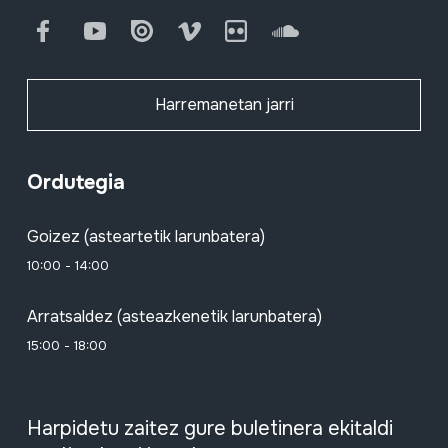
Facebook
Youtube
Issuu
Vimeo
Flickr
SoundCloud
Harremanetan jarri
Ordutegia
Goizez (asteartetik larunbatera)
10:00 - 14:00
Arratsaldez (asteazkenetik larunbatera)
15:00 - 18:00
Harpidetu zaitez gure buletinera ekitaldi