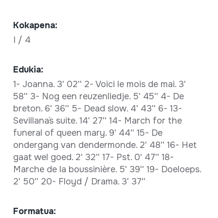
Kokapena:
I / 4
Edukia:
1- Joanna. 3' 02'' 2- Voici le mois de mai. 3'
58'' 3- Nog een reuzenliedje. 5' 45'' 4- De
breton. 6' 36'' 5- Dead slow. 4' 43'' 6- 13-
Sevillana´s suite. 14' 27'' 14- March for the
funeral of queen mary. 9' 44'' 15- De
ondergang van dendermonde. 2' 48'' 16- Het
gaat wel goed. 2' 32'' 17- Pst. 0' 47'' 18-
Marche de la boussinière. 5' 39'' 19- Doeloeps.
2' 50'' 20- Floyd / Drama. 3' 37''
Formatua: