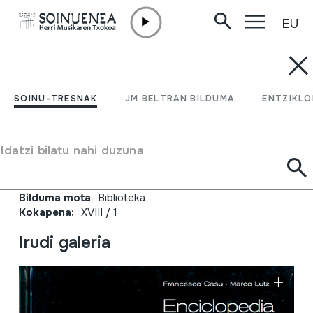
EU
Edukira zuzenean joan
JM BELTRAN ARGIÑENA
Enciclopedia della musica
SOINU-TRESNAK
JM BELTRAN BILDUMA
ENTZIKLO
sarda. Volume 1. Canto a
tenore;
Idatzi bilatu nahi duzuna
Egilea
Francesco Casu;Marco Lutzu;
Bilduma mota
Biblioteka
Kokapena:
XVIII / 1
Irudi galeria