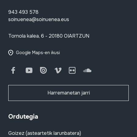
943 493 578
soinuenea@soinuenea.eus
Tornola kalea, 6 - 20180 OIARTZUN
Google Maps-en ikusi
Facebook
Youtube
Issuu
Vimeo
Flickr
SoundCloud
Harremanetan jarri
Ordutegia
Goizez (asteartetik larunbatera)