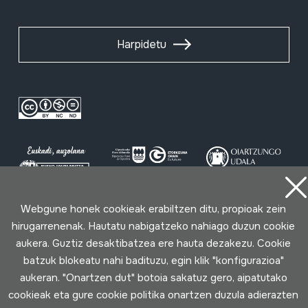
Harpidetu
Webgune honek cookieak erabiltzen ditu, propioak zein
Erabilpen baldintzak
Pribatutasun politika
Cookie politika
hirugarrenenak. Hautatu nabigatzeko nahiago duzun cookie
aukera. Guztiz desaktibatzea ere hauta dezakezu. Cookie
Loturak garatua
batzuk blokeatu nahi badituzu, egin klik "konfigurazioa"
aukeran. "Onartzen dut" botoia sakatuz gero, aipatutako
cookieak eta gure cookie politika onartzen duzula adierazten