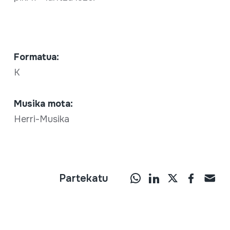
Formatua:
K
Musika mota:
Herri-Musika
Partekatu