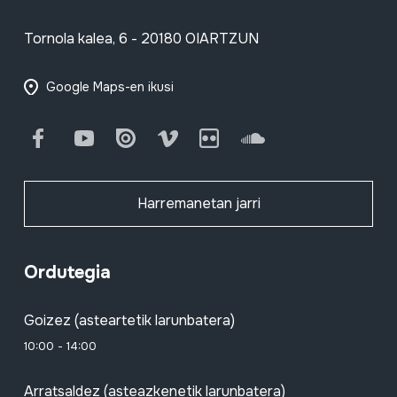
Tornola kalea, 6 - 20180 OIARTZUN
Google Maps-en ikusi
Facebook
Youtube
Issuu
Vimeo
Flickr
SoundCloud
Harremanetan jarri
Ordutegia
Goizez (asteartetik larunbatera)
10:00 - 14:00
Arratsaldez (asteazkenetik larunbatera)