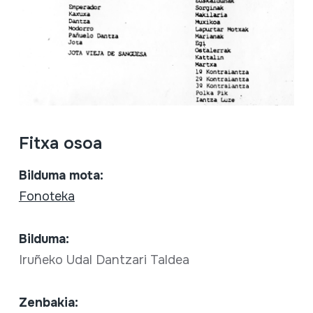
Fitxa osoa
Bilduma mota:
Fonoteka
Bilduma:
Iruñeko Udal Dantzari Taldea
Zenbakia: