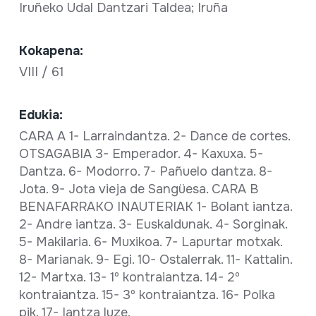
Iruñeko Udal Dantzari Taldea; Iruña
Kokapena:
VIII / 61
Edukia:
CARA A 1- Larraindantza. 2- Dance de cortes.
OTSAGABIA 3- Emperador. 4- Kaxuxa. 5-
Dantza. 6- Modorro. 7- Pañuelo dantza. 8-
Jota. 9- Jota vieja de Sangüesa. CARA B
BENAFARRAKO INAUTERIAK 1- Bolant iantza.
2- Andre iantza. 3- Euskaldunak. 4- Sorginak.
5- Makilaria. 6- Muxikoa. 7- Lapurtar motxak.
8- Marianak. 9- Egi. 10- Ostalerrak. 11- Kattalin.
12- Martxa. 13- 1º kontraiantza. 14- 2º
kontraiantza. 15- 3º kontraiantza. 16- Polka
pik. 17- Iantza luze.