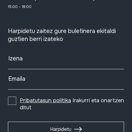
15:00 - 18:00
Harpidetu zaitez gure buletinera ekitaldi
guztien berri izateko
Izena
Emaila
Pribatutasun politika
Irakurri eta onartzen
ditut
Harpidetu