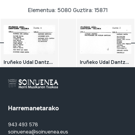
Elementua: 5080 Guztira: 15871
Iruñeko Udal Dantzari Taldea. Cinta 4
Iruñeko Udal Dantzari Taldea. Cinta 2
Harremanetarako
943 493 578
soinuenea@soinuenea.eus