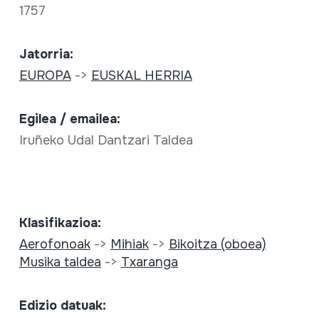
1757
Jatorria:
EUROPA
->
EUSKAL HERRIA
Egilea / emailea:
Iruñeko Udal Dantzari Taldea
Klasifikazioa:
Aerofonoak
->
Mihiak
->
Bikoitza (oboea)
Musika taldea
->
Txaranga
Edizio datuak: