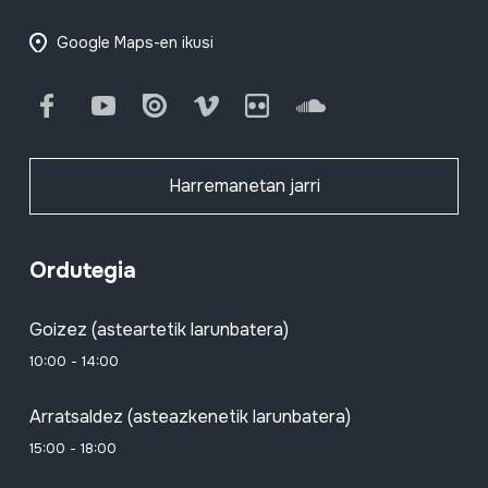
Google Maps-en ikusi
Facebook
Youtube
Issuu
Vimeo
Flickr
SoundCloud
Harremanetan jarri
Ordutegia
Goizez (asteartetik larunbatera)
10:00 - 14:00
Arratsaldez (asteazkenetik larunbatera)
15:00 - 18:00