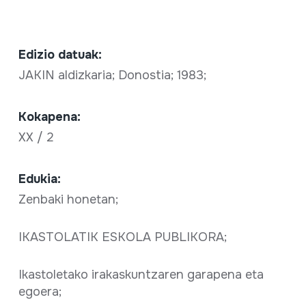
Edizio datuak:
JAKIN aldizkaria; Donostia; 1983;
Kokapena:
XX / 2
Edukia:
Zenbaki honetan;
IKASTOLATIK ESKOLA PUBLIKORA;
Ikastoletako irakaskuntzaren garapena eta
egoera;