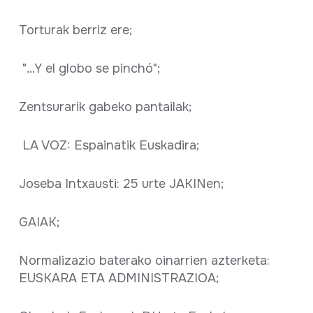
Torturak berriz ere;
"...Y el globo se pinchó";
Zentsurarik gabeko pantailak;
LA VOZ: Espainatik Euskadira;
Joseba Intxausti: 25 urte JAKINen;
GAIAK;
Normalizazio baterako oinarrien azterketa:
EUSKARA ETA ADMINISTRAZIOA;