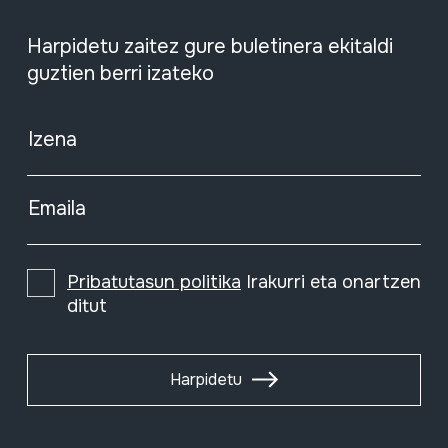
Harpidetu zaitez gure buletinera ekitaldi
guztien berri izateko
Izena
Emaila
Pribatutasun politika
Irakurri eta onartzen
ditut
Harpidetu