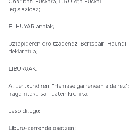
Ohar bat: Euskara, L.R.U. eta Euskal
legislazioaz;
ELHUYAR anaiak;
Uztapideren oroitzapenez: Bertsoalri Haundi
deklaratua;
LIBURUAK;
A. Lertxundiren: "Hamaseigarrenean aidanez":
iragarritako sari baten kronika;
Jaso ditugu;
Liburu-zerrenda osatzen;