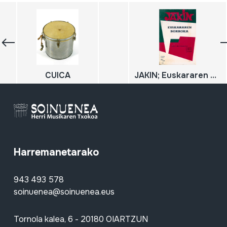
CUICA
JAKIN; Euskararen borroka;
Harremanetarako
943 493 578
soinuenea@soinuenea.eus
Tornola kalea, 6 - 20180 OIARTZUN