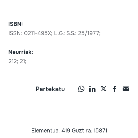
ISBN:
ISSN: 0211-495X; L.G.: S.S.: 25/1977;
Neurriak:
212; 21;
Partekatu
Elementua: 419 Guztira: 15871