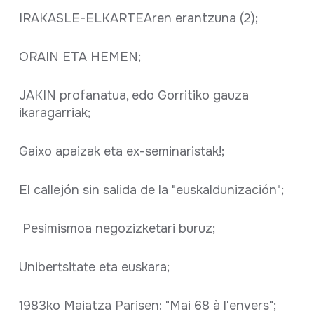
IRAKASLE-ELKARTEAren erantzuna (2);
ORAIN ETA HEMEN;
JAKIN profanatua, edo Gorritiko gauza
ikaragarriak;
Gaixo apaizak eta ex-seminaristak!;
El callejón sin salida de la "euskaldunización";
Pesimismoa negozizketari buruz;
Unibertsitate eta euskara;
1983ko Maiatza Parisen: "Mai 68 à l'envers";