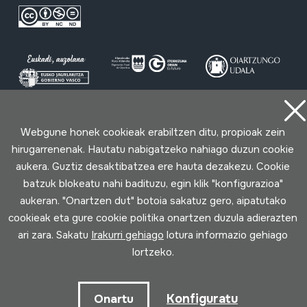
Erabilpen baldintzak
Pribatutasun politika
Cookie politika
Webgune honek cookieak erabiltzen ditu, propioak zein
hirugarrenenak. Hautatu nabigatzeko nahiago duzun cookie
aukera. Guztiz desaktibatzea ere hauta dezakezu. Cookie
Loturak garatua
batzuk blokeatu nahi badituzu, egin klik "konfigurazioa"
aukeran. "Onartzen dut" botoia sakatuz gero, aipatutako
cookieak eta gure cookie politika onartzen duzula adierazten
ari zara. Sakatu
Irakurri gehiago
lotura informazio gehiago
lortzeko.
Konfiguratu
Onartu