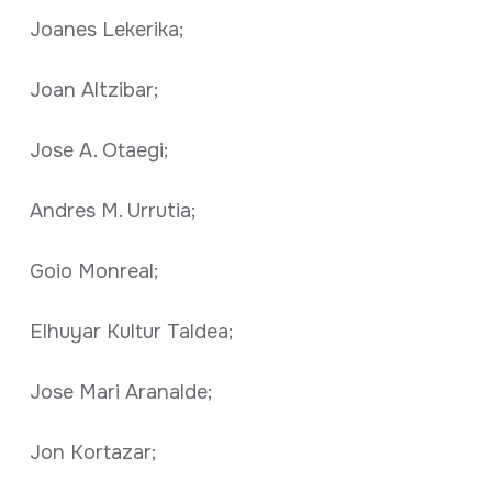
Joanes Lekerika;
Joan Altzibar;
Jose A. Otaegi;
Andres M. Urrutia;
Goio Monreal;
Elhuyar Kultur Taldea;
Jose Mari Aranalde;
Jon Kortazar;