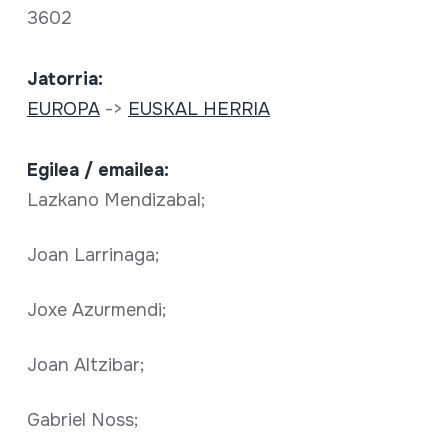
3602
Jatorria:
EUROPA
->
EUSKAL HERRIA
Egilea / emailea:
Lazkano Mendizabal;
Joan Larrinaga;
Joxe Azurmendi;
Joan Altzibar;
Gabriel Noss;