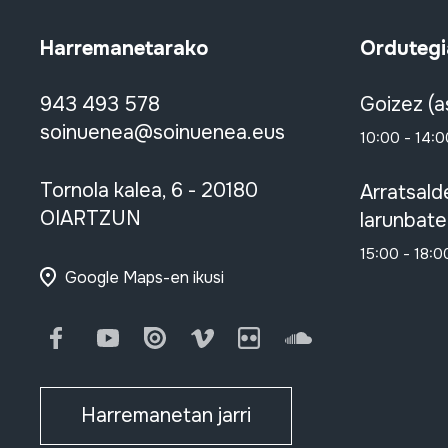
Harremanetarako
Ordutegi
943 493 578
Goizez (a
soinuenea@soinuenea.eus
10:00 - 14:0
Tornola kalea, 6 - 20180
Arratsald
OIARTZUN
larunbate
15:00 - 18:0
Google Maps-en ikusi
Facebook
Youtube
Issuu
Vimeo
Flickr
SoundCloud
Harremanetan jarri