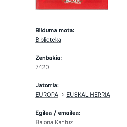
Bilduma mota:
Biblioteka
Zenbakia:
7420
Jatorria:
EUROPA
->
EUSKAL HERRIA
Egilea / emailea:
Baiona Kantuz