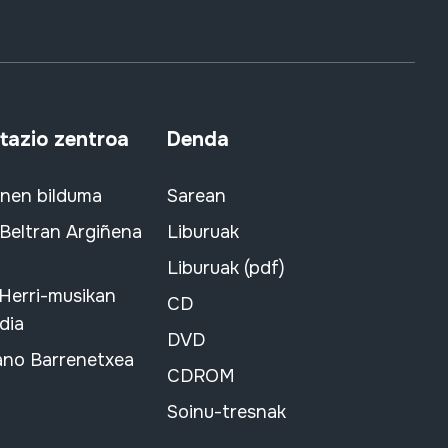
azio zentroa
Denda
snen bilduma
Sarean
 Beltran Argiñena
Liburuak
Liburuak (pdf)
 Herri-musikan
CD
dia
DVD
ano Barrenetxea
CDROM
Soinu-tresnak