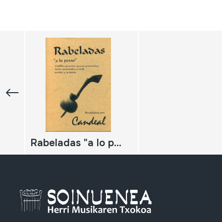
Rabeladas "a lo pesao". Coplillas picantes, jocosas y divertidas donde predomina el doble sentido y la ironía