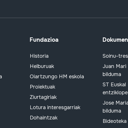
Fundazioa
Dokument
Historia
Soinu-tre
Helburuak
Juan Mari
bilduma
a
Oiartzungo HM eskola
ST Euskal
Proiektuak
entziklope
Ziurtagiriak
Jose Mari
Lotura interesgarriak
bilduma
Dohaintzak
Bideoteka