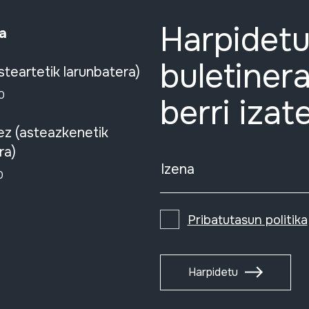
Harpidetu
a
buletinera
steartetik larunbatera)
0
berri izat
ez (asteazkenetik
ra)
Izena
0
Pribatutasun politika
Harpidetu