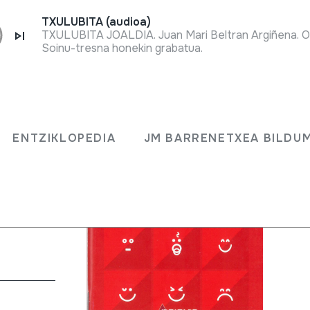
TXULUBITA (audioa)
TXULUBITA JOALDIA. Juan Mari Beltran Argiñena. O
Soinu-tresna honekin grabatua.
ENTZIKLOPEDIA
JM BARRENETXEA BILDU