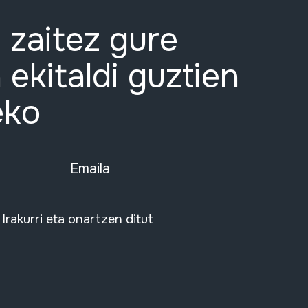
 zaitez gure
 ekitaldi guztien
eko
Emaila
Irakurri eta onartzen ditut