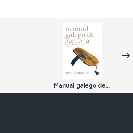
Manual galego de zanfona. Repertorio didáctico e progresivo. 1ª parte