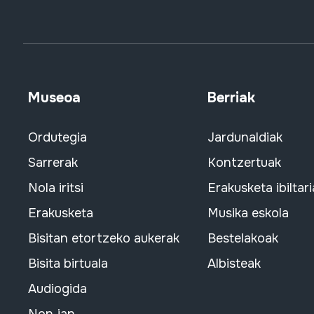
Museoa
Berriak
Ordutegia
Jardunaldiak
Sarrerak
Kontzertuak
Nola iritsi
Erakusketa ibiltari
Erakusketa
Musika eskola
Bisitan etortzeko aukerak
Bestelakoak
Bisita birtuala
Albisteak
Audiogida