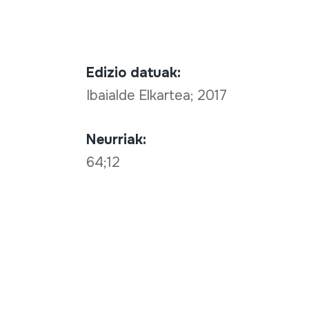
Edizio datuak:
Ibaialde Elkartea; 2017
Neurriak:
64;12