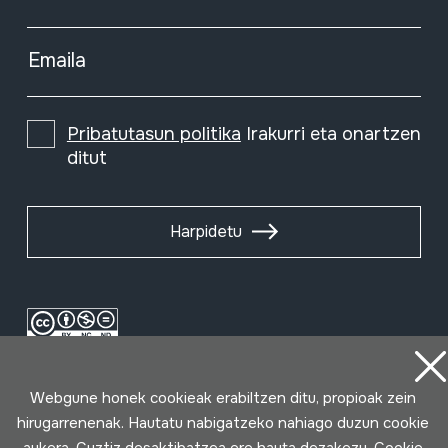
Emaila
Pribatutasun politika
Irakurri eta onartzen
ditut
Harpidetu
Webgune honek cookieak erabiltzen ditu, propioak zein
hirugarrenenak. Hautatu nabigatzeko nahiago duzun cookie