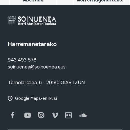
Harremanetarako
943 493 578
soinuenea@soinuenea.eus
Tornola kalea, 6 - 20180 OIARTZUN
Google Maps-en ikusi
Facebook
Youtube
Issuu
Vimeo
Flickr
SoundCloud