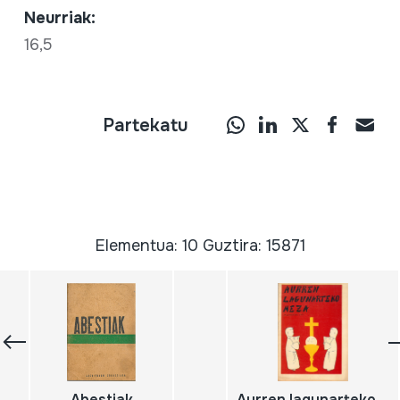
Neurriak:
16,5
Partekatu
Elementua: 10 Guztira: 15871
Abestiak
Aurren lagunarteko meza