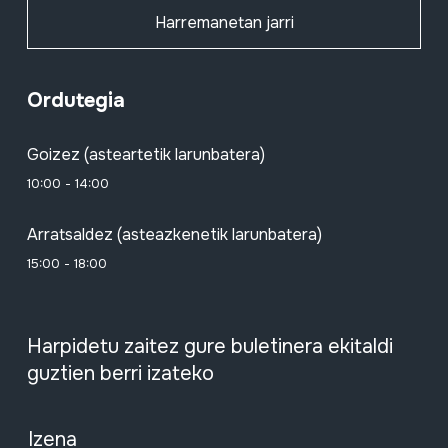
Harremanetan jarri
Ordutegia
Goizez (asteartetik larunbatera)
10:00 - 14:00
Arratsaldez (asteazkenetik larunbatera)
15:00 - 18:00
Harpidetu zaitez gure buletinera ekitaldi
guztien berri izateko
Izena