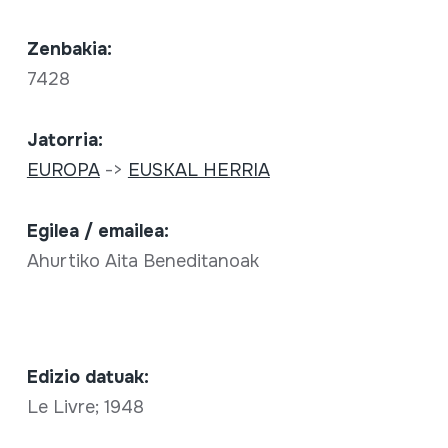
Zenbakia:
7428
Jatorria:
EUROPA
->
EUSKAL HERRIA
Egilea / emailea:
Ahurtiko Aita Beneditanoak
Edizio datuak:
Le Livre; 1948