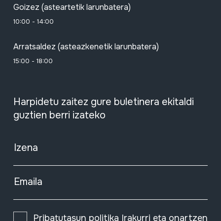
Goizez (asteartetik larunbatera)
10:00 - 14:00
Arratsaldez (asteazkenetik larunbatera)
15:00 - 18:00
Harpidetu zaitez gure buletinera ekitaldi
guztien berri izateko
Izena
Emaila
Pribatutasun politika
Irakurri eta onartzen