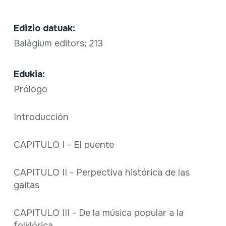
Edizio datuak:
Balàgium editors; 213
Edukia:
Prólogo
Introducción
CAPITULO I - El puente
CAPITULO II - Perpectiva histórica de las
gaitas
CAPITULO III - De la música popular a la
folklórica