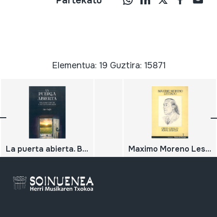
Partekatu
Elementua: 19 Guztira: 15871
La puerta abierta. Baladas vascas e internacionales
Maximo Moreno Lestado. Obras corales, Koral Ekintza