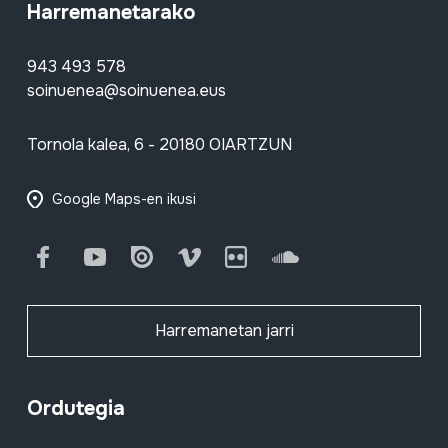
Harremanetarako
943 493 578
soinuenea@soinuenea.eus
Tornola kalea, 6 - 20180 OIARTZUN
Google Maps-en ikusi
Facebook
Youtube
Issuu
Vimeo
Flickr
SoundCloud
Harremanetan jarri
Ordutegia