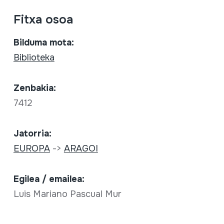
Fitxa osoa
Bilduma mota:
Biblioteka
Zenbakia:
7412
Jatorria:
EUROPA
->
ARAGOI
Egilea / emailea:
Luis Mariano Pascual Mur