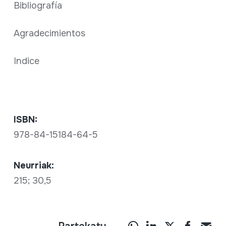
Bibliografía
Agradecimientos
Indice
ISBN:
978-84-15184-64-5
Neurriak:
215; 30,5