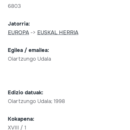
6803
Jatorria:
EUROPA
->
EUSKAL HERRIA
Egilea / emailea:
Oiartzungo Udala
Edizio datuak:
Oiartzungo Udala; 1998
Kokapena:
XVIII / 1