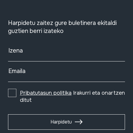
Harpidetu zaitez gure buletinera ekitaldi
guztien berri izateko
Izena
Emaila
Pribatutasun politika
Irakurri eta onartzen
ditut
Harpidetu