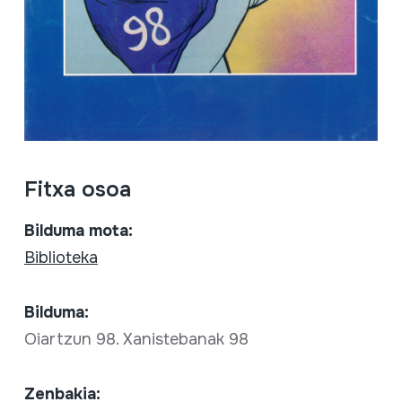
Fitxa osoa
Bilduma mota:
Biblioteka
Bilduma:
Oiartzun 98. Xanistebanak 98
Zenbakia: