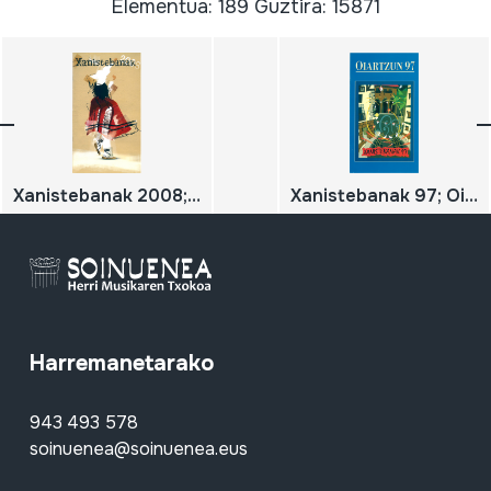
Elementua: 189 Guztira: 15871
Xanistebanak 2008; Oiartzun 2008; Festa ekintzen egitaraua
Xanistebanak 97; Oiartzun 97; Festa ekintzen egitaraua
Harremanetarako
943 493 578
soinuenea@soinuenea.eus