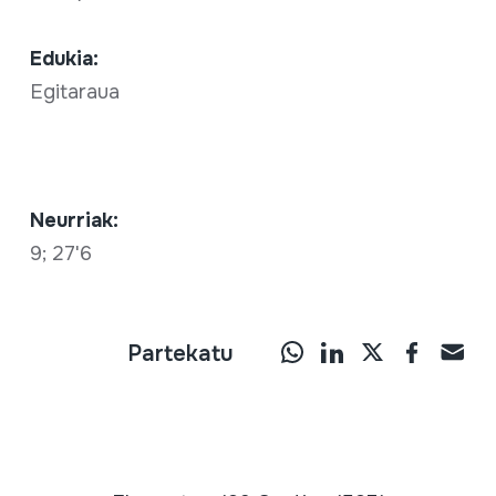
Edukia:
Egitaraua
Neurriak:
9; 27'6
Partekatu