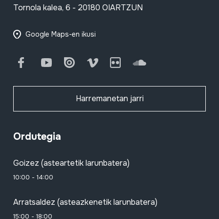
Tornola kalea, 6 - 20180 OIARTZUN
Google Maps-en ikusi
Facebook
Youtube
Issuu
Vimeo
Flickr
SoundCloud
Harremanetan jarri
Ordutegia
Goizez (asteartetik larunbatera)
10:00 - 14:00
Arratsaldez (asteazkenetik larunbatera)
15:00 - 18:00