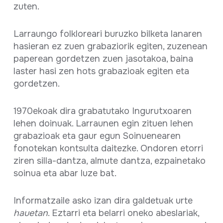
zuten.
Larraungo folkloreari buruzko bilketa lanaren
hasieran ez zuen grabaziorik egiten, zuzenean
paperean gordetzen zuen jasotakoa, baina
laster hasi zen hots grabazioak egiten eta
gordetzen.
1970ekoak dira grabatutako Ingurutxoaren
lehen doinuak. Larraunen egin zituen lehen
grabazioak eta gaur egun Soinuenearen
fonotekan kontsulta daitezke. Ondoren etorri
ziren silla-dantza, almute dantza, ezpainetako
soinua eta abar luze bat.
Informatzaile asko izan dira galdetuak urte
hauetan
. Eztarri eta belarri oneko abeslariak,