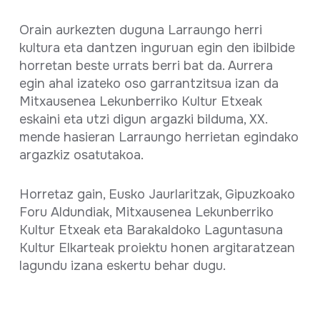
Orain aurkezten duguna Larraungo herri
kultura eta dantzen inguruan egin den ibilbide
horretan beste urrats berri bat da. Aurrera
egin ahal izateko oso garrantzitsua izan da
Mitxausenea Lekunberriko Kultur Etxeak
eskaini eta utzi digun argazki bilduma, XX.
mende hasieran Larraungo herrietan egindako
argazkiz osatutakoa.
Horretaz gain, Eusko Jaurlaritzak, Gipuzkoako
Foru Aldundiak, Mitxausenea Lekunberriko
Kultur Etxeak eta Barakaldoko Laguntasuna
Kultur Elkarteak proiektu honen argitaratzean
lagundu izana eskertu behar dugu.