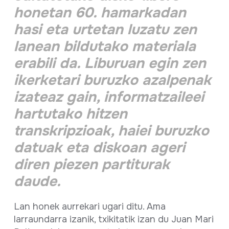
honetan 60. hamarkadan
hasi eta urtetan luzatu zen
lanean bildutako materiala
erabili da. Liburuan egin zen
ikerketari buruzko azalpenak
izateaz gain, informatzaileei
hartutako hitzen
transkripzioak, haiei buruzko
datuak eta diskoan ageri
diren piezen partiturak
daude.
Lan honek aurrekari ugari ditu. Ama
larraundarra izanik, txikitatik izan du Juan Mari