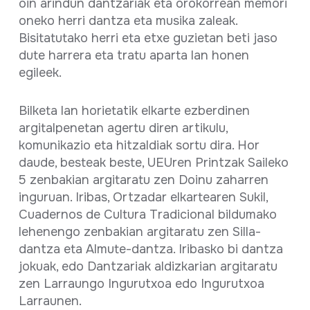
oin arindun dantzariak eta orokorrean memori
oneko herri dantza eta musika zaleak.
Bisitatutako herri eta etxe guzietan beti jaso
dute harrera eta tratu aparta lan honen
egileek.
Bilketa lan horietatik elkarte ezberdinen
argitalpenetan agertu diren artikulu,
komunikazio eta hitzaldiak sortu dira. Hor
daude, besteak beste, UEUren Printzak Saileko
5 zenbakian argitaratu zen Doinu zaharren
inguruan. Iribas, Ortzadar elkartearen Sukil,
Cuadernos de Cultura Tradicional bildumako
lehenengo zenbakian argitaratu zen Silla-
dantza eta Almute-dantza. Iribasko bi dantza
jokuak, edo Dantzariak aldizkarian argitaratu
zen Larraungo Ingurutxoa edo Ingurutxoa
Larraunen.