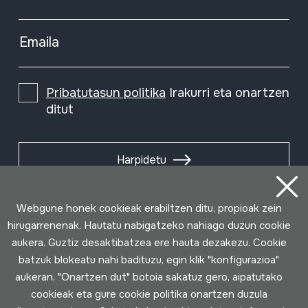
Emaila
Pribatutasun politika
Irakurri eta onartzen
ditut
Harpidetu
Webgune honek cookieak erabiltzen ditu, propioak zein
hirugarrenenak. Hautatu nabigatzeko nahiago duzun cookie
aukera. Guztiz desaktibatzea ere hauta dezakezu. Cookie
batzuk blokeatu nahi badituzu, egin klik "konfigurazioa"
aukeran. "Onartzen dut" botoia sakatuz gero, aipatutako
cookieak eta gure cookie politika onartzen duzula