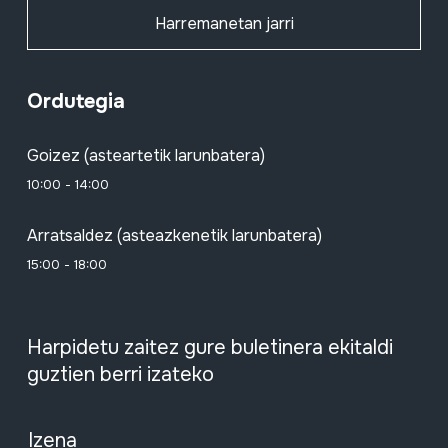
Harremanetan jarri
Ordutegia
Goizez (asteartetik larunbatera)
10:00 - 14:00
Arratsaldez (asteazkenetik larunbatera)
15:00 - 18:00
Harpidetu zaitez gure buletinera ekitaldi
guztien berri izateko
Izena