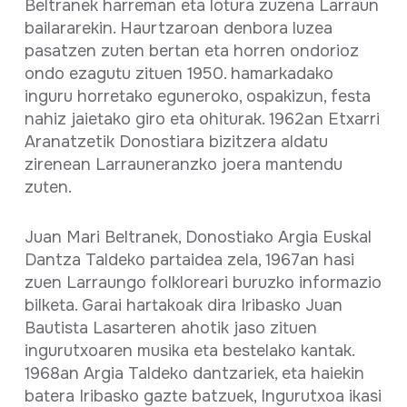
Beltranek harreman eta lotura zuzena Larraun
bailararekin. Haurtzaroan denbora luzea
pasatzen zuten bertan eta horren ondorioz
ondo ezagutu zituen 1950. hamarkadako
inguru horretako eguneroko, ospakizun, festa
nahiz jaietako giro eta ohiturak. 1962an Etxarri
Aranatzetik Donostiara bizitzera aldatu
zirenean Larrauneranzko joera mantendu
zuten.
Juan Mari Beltranek, Donostiako Argia Euskal
Dantza Taldeko partaidea zela, 1967an hasi
zuen Larraungo folkloreari buruzko informazio
bilketa. Garai hartakoak dira Iribasko Juan
Bautista Lasarteren ahotik jaso zituen
ingurutxoaren musika eta bestelako kantak.
1968an Argia Taldeko dantzariek, eta haiekin
batera Iribasko gazte batzuek, Ingurutxoa ikasi