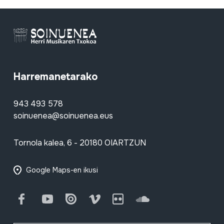
Harremanetarako
943 493 578
soinuenea@soinuenea.eus
Tornola kalea, 6 - 20180 OIARTZUN
Google Maps-en ikusi
Facebook
Youtube
Issuu
Vimeo
Flickr
SoundCloud