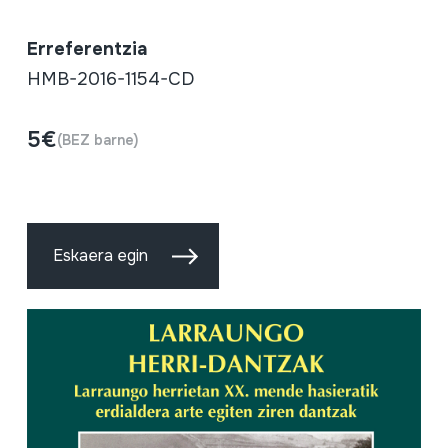
Erreferentzia
HMB-2016-1154-CD
5€
(BEZ barne)
Eskaera egin