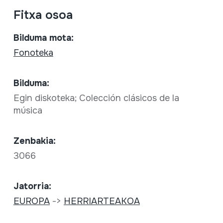
Fitxa osoa
Bilduma mota:
Fonoteka
Bilduma:
Egin diskoteka; Colección clásicos de la
música
Zenbakia:
3066
Jatorria:
EUROPA
->
HERRIARTEAKOA