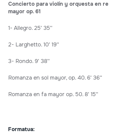
Concierto para violín y orquesta en re
mayor op. 61
1- Allegro. 25' 35''
2- Larghetto. 10' 19''
3- Rondo. 9' 38''
Romanza en sol mayor, op. 40. 6' 36''
Romanza en fa mayor op. 50. 8' 15''
Formatua: