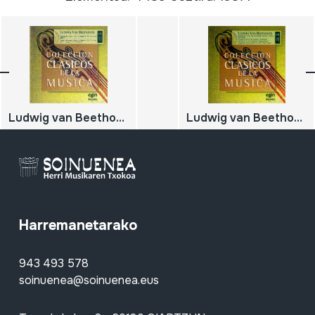
Ludwig van Beethoven; Concierto para piano y orquesta nº 4 en sol mayor; Concierto para piano y orquesta nº 5 en mi bemol mayor, 'Emperador'
Ludwig van Beethoven; Sonata nº 2 en do sostenido menor, 'Claro de luna'; Sonata nº 8 en do menor, 'Patética'; Sonata nº 23 en fa menor, 'Appasionata'; Bagatela en la menor, nº 59 'Para Elisa'
Harremanetarako
943 493 578
soinuenea@soinuenea.eus