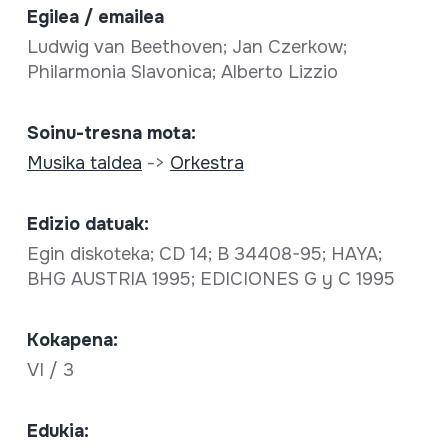
Egilea / emailea
Ludwig van Beethoven; Jan Czerkow;
Philarmonia Slavonica; Alberto Lizzio
Soinu-tresna mota:
Musika taldea
->
Orkestra
Edizio datuak:
Egin diskoteka; CD 14; B 34408-95; HAYA;
BHG AUSTRIA 1995; EDICIONES G y C 1995
Kokapena:
VI / 3
Edukia: