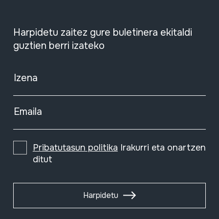
Harpidetu zaitez gure buletinera ekitaldi
guztien berri izateko
Izena
Emaila
Pribatutasun politika
Irakurri eta onartzen
ditut
Harpidetu