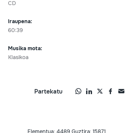
CD
Iraupena:
60:39
Musika mota:
Klasikoa
Partekatu
Elementua: 4489 Guztira: 15871