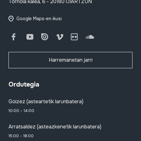
Tornola kalea, 6 - 20180 OIARTZUN
Google Maps-en ikusi
Facebook
Youtube
Issuu
Vimeo
Flickr
SoundCloud
Harremanetan jarri
Ordutegia
Goizez (asteartetik larunbatera)
10:00 - 14:00
Arratsaldez (asteazkenetik larunbatera)
15:00 - 18:00