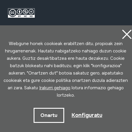
Webgune honek cookieak erabiltzen ditu, propioak zein
hirugarrenenak. Hautatu nabigatzeko nahiago duzun cookie
aukera. Guztiz desaktibatzea ere hauta dezakezu. Cookie
Erabilpen baldintzak
Pribatutasun politika
Cookie politika
batzuk blokeatu nahi badituzu, egin klik "konfigurazioa"
aukeran. "Onartzen dut" botoia sakatuz gero, aipatutako
Loturak garatua
cookieak eta gure cookie politika onartzen duzula adierazten
ari zara. Sakatu
Irakurri gehiago
lotura informazio gehiago
lortzeko.
Konfiguratu
Onartu